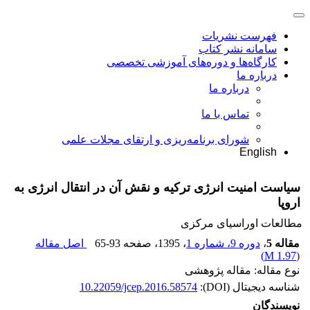
فهرست نشریات
سامانه نشر کتاب
کارگاه‌ها و دوره‌های آموزشی تخصصی
درباره ما
درباره ما
تماس با ما
شورای برنامه‌ریزی و ارتقای مجلات علمی
English
سیاست امنیت انرژی ترکیه و نقش آن در انتقال انرژی به
اروپا
مطالعات اوراسیای مرکزی
مقاله 5
،
دوره 9، شماره 1
، 1395
، صفحه
65-93
اصل مقاله
)
1.97 M
(
نوع مقاله: مقاله پژوهشی
شناسه دیجیتال (DOI):
10.22059/jcep.2016.58574
نویسندگان