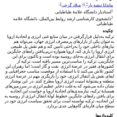
2
1
*
ماندانا تیشه یار
؛
میلاد گرجی
1
استادیار دانشگاه علامۀ طباطبایی
2
دانشجوی کارشناسی ارشد روابط بین‌الملل، دانشگاه علامه
طباطبائی
چکیده
ترکیه به‌دلیل قرارگرفتن در میان منابع غنی انرژی و اتحادیۀ اروپا
به‌عنوان یکی از بازارهای پرمصرف انرژی جهان، می‌تواند هم
نیازهای داخلی خود را به‌راحتی تأمین کند و هم نقش پل طبیعی
انرژی اروپا را بازی کند. اروپا همواره درپی‌یافتن راه‌های جایگزین
برای انتقال انرژی به‌جای روسیه بوده است و تاکنون برای این
جایگزینی، ترکیه را مناسب‌ترین مسیر یافته است. ترکیه از
کشورهای فقیر در عرصۀ انرژی نفت و گاز است؛ اما رهبران این
کشور تلاش می‌کنند تا با استفاده از موقعیت مناسب جغرافیایی و
ایفای نقش پل انتقال انرژی، خود را بازیگری مهم در عرصۀ انرژی
منطقه و پشتوانۀ امنیت انرژی اروپا مطرح کنند. در این نوشتار
نشان داده می‌شود که به‌علت ذخایر عظیم انرژی در سرزمین‌های
همسایۀ ترکیه، نیازمندی‌های اتحادیۀ اروپا و خواست این اتحادیه
برای یافتن راه‌های جایگزین خطوط لولۀ انتقال انرژی از روسیه به
این اتحادیه، ترکیه توانسته است برای تحقق سیاست انرژی خود در
سطح میان قاره‌ای گام‌هایی جدی بردارد.
کلیدواژه‌ها