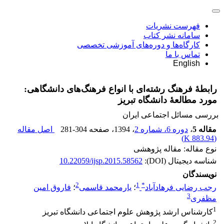
فهرست نشریات
سامانه نشر کتاب
کارگاه‌ها و دوره‌های آموزشی تخصصی
تماس با ما
English
رابطۀ فرهنگ رشته‌ای با انواع فرهنگ‌های دانشگاهی:
مورد مطالعۀ دانشگاه تبریز
بررسی مسائل اجتماعی ایران
مقاله 5
،
دوره 6، شماره 2
، 1394
، صفحه
281-304
اصل مقاله
)
883.94 K
(
نوع مقاله: مقاله پژوهشی
شناسه دیجیتال (DOI):
10.22059/ijsp.2015.58562
نویسندگان
2
1
*
رجب رضایی فرهادآباد
؛
یارمحمد قاسمی
؛
فاروق امین
3
مظفری
1
کارشناس ارشد پژوهش علوم اجتماعی دانشگاه تبریز
2