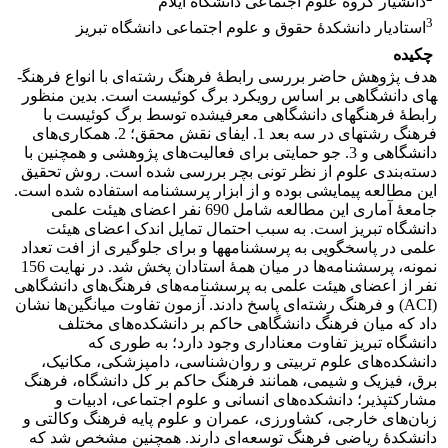
دانشیار گروه علوم اجتماعی دانشگاه ایلام
3
استادیار دانشکدۀ حقوق و علوم اجتماعی دانشگاه تبریز
چکیده
هدف پژوهش حاضر بررسی رابطۀ فرهنگ رشته‌ای با انواع فرهنگ­
های دانشگاهی بر اساس رویکرد برگ کوئیست است. بدین منظور
رابطۀ فرهنگ­های دانشگاهی معرفی­شده توسط برگ کوئیست با
فرهنگ رشته­ای در سه بعد 1. ایفای نقش محقق؛ 2. همکاری‌های
دانشگاهی و 3. جو حمایتی برای فعالیت‌های پژوهشی و همچنین با
دسته‌بندی علوم از نظر تونی بچر بررسی شده است. روش تحقیق
این مطالعه پیمایشی بوده و از ابزار پرسشنامه استفاده شده است.
جامعۀ آماری این مطالعه شامل 690 نفر اعضای هیئت علمی
دانشگاه تبریز است. به سبب احتمال تمایل اندک اعضای هیئت
علمی در پاسخگویی به پرسشنامه­ها و برای جلوگیری از افت تعداد
نمونه، پرسشنامه‌ها در میان همۀ استادان پخش شد. در نهایت 156
نفر از اعضای هیئت علمی به پرسشنامه‌های فرهنگ‌های دانشگاهی
(ACI) و فرهنگ رشته‌ای پاسخ دادند. آزمون تفاوت میانگین‌ها نشان
داد که میان فرهنگ دانشگاهی حاکم بر دانشکده‌های مختلف
دانشگاه تبریز تفاوت معناداری وجود دارد؛ به طوری که
دانشکده‌های علوم تربیتی و روان‌شناسی، دامپزشکی، مکانیک،
برق، فیزیک و شیمی، همانند فرهنگ حاکم بر کل دانشگاه، فرهنگ
مشارکت­پذیر؛ دانشکده‌های انسانی و علوم اجتماعی، ادبیات و
زبان‌های خارجی، کشاورزی، عمران و علوم پایه فرهنگ وکالتی و
دانشکدۀ ریاضی فرهنگ توسعه‌ای دارند. همچنین مشخص شد که