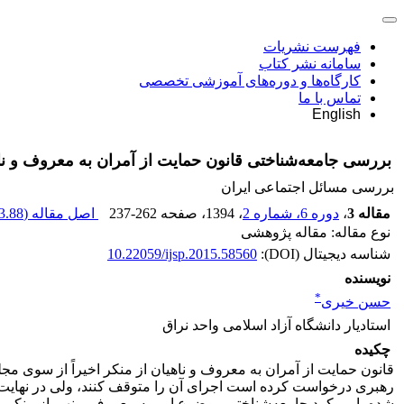
فهرست نشریات
سامانه نشر کتاب
کارگاه‌ها و دوره‌های آموزشی تخصصی
تماس با ما
English
بررسی جامعه‌شناختی قانون حمایت از آمران به معروف و ناه
بررسی مسائل اجتماعی ایران
مقاله 3
،
دوره 6، شماره 2
، 1394
، صفحه
237-262
اصل مقاله (
.88 K
نوع مقاله: مقاله پژوهشی
شناسه دیجیتال (DOI):
10.22059/ijsp.2015.58560
نویسنده
*
حسن خیری
استادیار دانشگاه آزاد اسلامی واحد نراق
چکیده
قانون حمایت از آمران به معروف و ناهیان از منکر اخیراً از سوی م
رهبری درخواست کرده است اجرای آن را متوقف کنند، ولی در نهایت ش
شده با رویکرد جامعه‌شناختی موضوع امر به معروف و نهی از منکر را