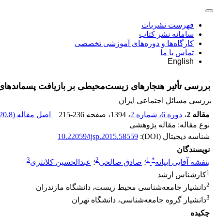
فهرست نشریات
سامانه نشر کتاب
کارگاه‌ها و دوره‌های آموزشی تخصصی
تماس با ما
English
بررسی تأثیر هنجارهای زیست‌محیطی بر بازیافت پسماندها
بررسی مسائل اجتماعی ایران
مقاله 2
،
دوره 6، شماره 2
، 1394
، صفحه
215-236
اصل مقاله (
20.8 K
نوع مقاله: مقاله پژوهشی
شناسه دیجیتال (DOI):
10.22059/ijsp.2015.58559
نویسندگان
3
2
1
*
بنفشه آقایی ابیانه
؛
صادق صالحی
؛
عبدالحسین کلانتری
1
کارشناس ارشد
2
دانشیار جامعه‌شناسی محیط زیست، دانشگاه مازندران
3
دانشیار گروه جامعه‌شناسی، دانشگاه تهران
چکیده