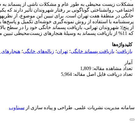
مشکلات زیست محیطی به طور عام و مشکلات ناشی از پسماند به طور
اجتماعی- روانشناختی گوناگونی بر رفتار شهروندان تأثیر دارند که
که 11% از بازیافت پسماند به وسیلۀ هنجارهای زیست‌محیطی تبیین می‌شود. بررسی دقیق‌تر موضوع نشان داده است که رابطۀ بین دو متغیر تعاملی است و با افزایش هر یک، دیگری نیز افزایش می‌یابد.
کلیدواژه‌ها
بازیافت
؛
بازیافت پسماند خانگی
؛
تهران
؛
زباله‌های خانگی
؛
هنجارهای
آمار
تعداد مشاهده مقاله: 1,809
تعداد دریافت فایل اصل مقاله: 5,964
سامانه مدیریت نشریات علمی.
طراحی و پیاده سازی از
سیناوب