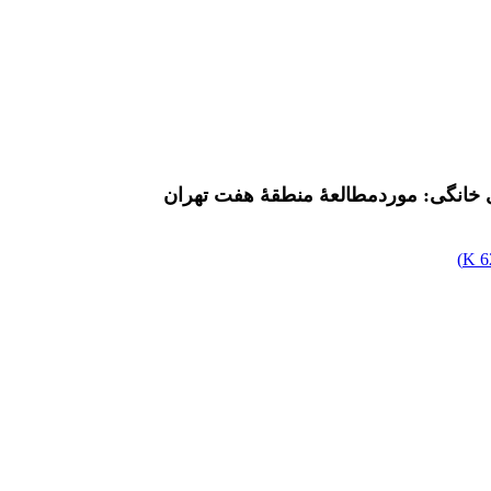
ی خانگی: موردمطالعۀ منطقۀ هفت تهران
)
6