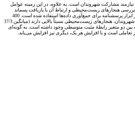
ازمند مشارکت شهروندان است. به علاوه، در این زمینه عوامل
بررسی هنجارهای زیست‌محیطی و ارتباط آن با بازیافت پسماند
خانگی در منطقۀ هفت تهران است. برای تبیین این موضوع، از نظریه­ها و تعاریف هنجاری استفاده شده است. روش تحقیق پیمایشی بوده و از ابزار پرسشنامه برای جمع‌آوری داده‌ها استفاده شده‌ است. 400
پرسشنامه با استفاده از روش نمونه‌گیری خوشه‌ای تکمیل و پاسخ‌ها با نرم‌افزار SPSS تحلیل شده است. نتایج حاصل از تحقیق نشان داده که شهروندان، هنجارهای زیست‌محیطی نسبتاً بالایی دارند (میانگین 37/3
ده­اند (میانگین 09/3 از پنج) و نهایتاً، نتایج تحقیق نشان داده که بین دو متغیر رابطۀ مثبت متوسطی وجود داشته است. به گونه‌ای