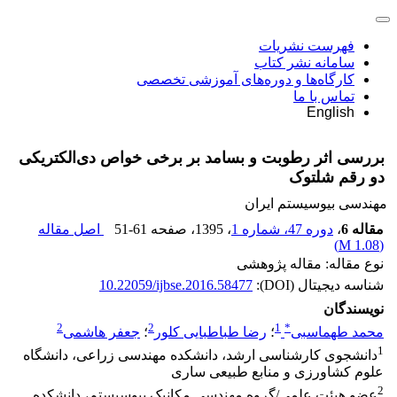
فهرست نشریات
سامانه نشر کتاب
کارگاه‌ها و دوره‌های آموزشی تخصصی
تماس با ما
English
بررسی اثر رطوبت و بسامد بر برخی خواص دی‌الکتریکی
دو رقم شلتوک
مهندسی بیوسیستم ایران
مقاله 6
،
دوره 47، شماره 1
، 1395
، صفحه
51-61
اصل مقاله
)
1.08 M
(
نوع مقاله: مقاله پژوهشی
شناسه دیجیتال (DOI):
10.22059/ijbse.2016.58477
نویسندگان
2
2
1
*
محمد طهماسبی
؛
رضا طباطبایی کلور
؛
جعفر هاشمی
1
دانشجوی کارشناسی ارشد، دانشکده مهندسی زراعی، دانشگاه
علوم کشاورزی و منابع طبیعی ساری
2
عضو هیئت علمی/گروه مهندسی مکانیک بیوسیستم، دانشکده