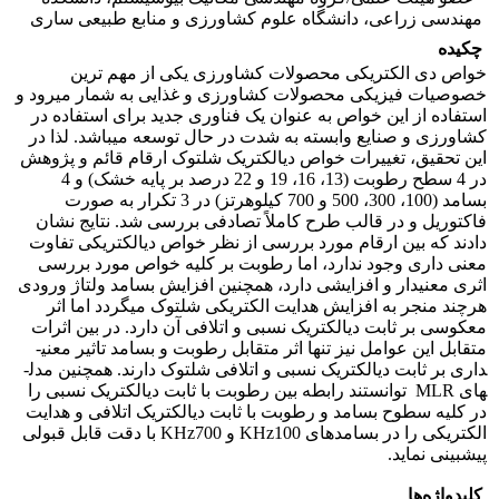
مهندسی زراعی، دانشگاه علوم کشاورزی و منابع طبیعی ساری
چکیده
خواص دی الکتریکی محصولات کشاورزی یکی از مهم ترین
خصوصیات فیزیکی محصولات کشاورزی و غذایی به شمار می­رود و
استفاده از این خواص به عنوان یک فناوری جدید برای استفاده در
کشاورزی و صنایع وابسته به شدت در حال توسعه می­باشد. لذا در
این تحقیق، تغییرات خواص دی­الکتریک شلتوک ارقام قائم و پژوهش
در 4 سطح رطوبت (13، 16، 19 و 22 درصد بر پایه خشک) و 4
بسامد (100، 300، 500 و 700 کیلوهرتز) در 3 تکرار به صورت
فاکتوریل و در قالب طرح کاملاً تصادفی بررسی شد. نتایج نشان
دادند که بین ارقام مورد بررسی از نظر خواص دی­الکتریکی تفاوت
معنی داری وجود ندارد، اما رطوبت بر کلیه خواص مورد بررسی
اثری معنی­دار و افزایشی دارد، همچنین افزایش بسامد ولتاژ ورودی
هرچند منجر به افزایش هدایت الکتریکی شلتوک می­گردد اما اثر
معکوسی بر ثابت دی­الکتریک نسبی و اتلافی آن دارد. در بین اثرات
متقابل این عوامل نیز تنها اثر متقابل رطوبت و بسامد تاثیر معنی­
داری بر ثابت دی­الکتریک نسبی و اتلافی شلتوک دارند. همچنین مدل­
های MLR توانستند رابطه بین رطوبت با ثابت دی­الکتریک نسبی را
در کلیه سطوح بسامد و رطوبت با ثابت دی­الکتریک اتلافی و هدایت
الکتریکی را در بسامدهای KHz100 و KHz700 با دقت قابل قبولی
پیش­بینی نماید.
کلیدواژه‌ها