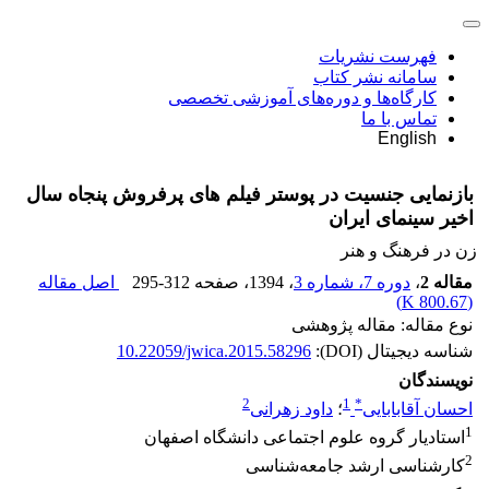
فهرست نشریات
سامانه نشر کتاب
کارگاه‌ها و دوره‌های آموزشی تخصصی
تماس با ما
English
بازنمایی جنسیت در پوستر فیلم‏ های پرفروش‏ پنجاه سال
اخیر سینمای ایران
زن در فرهنگ و هنر
مقاله 2
،
دوره 7، شماره 3
، 1394
، صفحه
295-312
اصل مقاله
)
800.67 K
(
نوع مقاله: مقاله پژوهشی
شناسه دیجیتال (DOI):
10.22059/jwica.2015.58296
نویسندگان
2
1
*
احسان آقابابایی
؛
داود زهرانی
1
استادیار گروه علوم اجتماعی دانشگاه اصفهان
2
کارشناسی ارشد جامعه‌شناسی