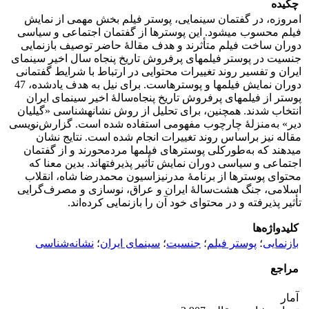
چکیده
امروزه، در گفتمان سینمایی، پوستر فیلم بخش مهمی از نمایش
فیلم محسوب می‏شود. این پوسترها از گفتمان اجتماعی و سیاسی
دوران ساخت فیلم متأثرند و هدف مقالۀ حاضر توصیف بازنمایی
جنسیت در پوستر فیلم‏های پرفروش‏ تاریخ پنجاه سال اخیر سینمای
ایران و تفسیر روند تغییرات محتوایی در ارتباط با شرایط گفتمانی
دوران نمایش فیلم‏ها و پوسترهاست. برای نیل به هدف یادشده، 47
پوستر از ‏فیلم‏های پرفروش تاریخ پنجاه‌سالۀ اخیر سینمای ایران
انتخاب شدند. همچنین، برای تحلیل از روش نشانه‏شناسی «گیلیان
دیر» به‌منزلۀ چارچوب مفهومی استفاده شده است. گزارش‌نویسی
مقاله نیز بر‌اساس روند تغییرات انجام شده است. نتایج نشان
می‏دهند که به‌طور‌کلی پوسترهای فیلم‏ها مردمحورند و از گفتمان
اجتماعی و سیاسی دوران نمایش تأثیر پذیرفته‏اند. بدین معنا که
محتوای پوسترها از برنامۀ مدرنیزاسیون محمدرضا شاه، انقلاب
اسلامی، جنگ هشت‌سالۀ ایران و عراق، نوسازی و مصرف‌گرایی
تأثیر پذیرفته و در محتوای خود آن را بازنمایی کرده‌اند.
کلیدواژه‌ها
بازنمایی
؛
پوستر فیلم
؛
جنسیت
؛
سینمای ایران
؛
نشانه‌شناسی
مراجع
آمار