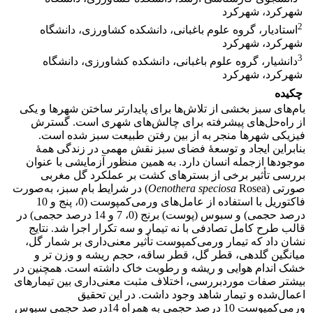
شهرکرد، شهرکرد
2
استادیار، گروه علوم باغبانی، دانشکده کشاورزی، دانشگاه
شهرکرد، شهرکرد
3
دانشیار، گروه علوم باغبانی، دانشکده کشاورزی، دانشگاه
شهرکرد، شهرکرد
چکیده
بام‌های سبز بخشی از تلاش‌ها برای پایدارتر ساختن شهرها و یکی
از راه‌حل‌های پیشرفته برای چالش‌های شهری است. گسترش
فیزیکی شهرها منجر به از بین رفتن طبیعت سبز شده است.
بنابراین ایجاد و توسعۀ فضای سبز نقش مهمی در زندگی همۀ
موجودها ازجمله انسان دارد. به همین منظور آزمایشی با عنوان
بررسی تأثیر برخی از بسترهای کشت بر عملکرد گل مغربی
صورتی (
Oenothera speciosa
Rosea) در شرایط بام سبز، به‌صورت
فاکتوریل با استفاده از عامل‌های ورمی‌کمپوست (0، پنج و 10
درصد حجمی) و سبوس (پوست) برنج (0، 7 و 14 درصد حجمی) در
قالب طرح کامل تصادفی با نه تیمار و سه تکرار اجرا شد. نتایج
نشان داد که تیمار ورمی‌کمپوست تأثیر معنی‌داری بر شمار گل،
میانگین گلدهی، قطر گل، قطر ساقه، حجم ریشه و وزن تر و
خشک اندام هوایی و ریشه و رطوبت خاک داشته است. همچنین در
بیشتر صفات موردبررسی، اختلاف مثبت معنی‌داری بین تیمارهای
اعمال‌شده و تیمار شاهد وجود داشت. در این تحقیق
ورمی‌کمپوست 10 درصد حجمی به همراه 14درصد حجمی سبوس