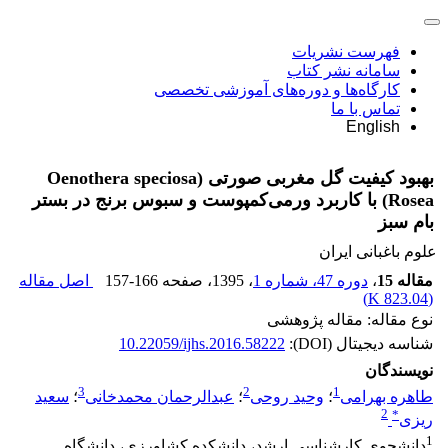
فهرست نشریات
سامانه نشر کتاب
کارگاه‌ها و دوره‌های آموزشی تخصصی
تماس با ما
English
بهبود کیفیت گل مغربی صورتی (Oenothera speciosa
Rosea) با کاربرد ورمی‌کمپوست و سبوس برنج در بستر
بام سبز
علوم باغبانی ایران
مقاله 15
،
دوره 47، شماره 1
، 1395
، صفحه
157-166
اصل مقاله
)
823.04 K
(
نوع مقاله: مقاله پژوهشی
شناسه دیجیتال (DOI):
10.22059/ijhs.2016.58222
نویسندگان
3
2
1
طاهره بهرامی
؛
وحید روحی
؛
عبدالرحمان محمدخانی
؛
سعید
2
*
ریزی
1
دانشجوی کارشناسی ارشد، دانشکده کشاورزی، دانشگاه