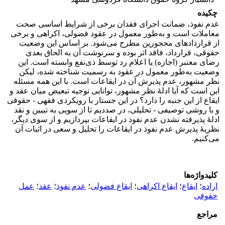
چکیده
عدم نفوذ، ضمانت ‌اجرای فقدان برخی از شرایط اساسی صحت
معاملات است و به‌طور معمول در عقود فضولی، اکراهی و برخی
از قراردادهای محجورین مطرح می‌شود. بر اساس این وضعیت
حقوقی، قرارداد، فاقد اثر بوده و سرنوشت آن به الحاق بعدی
رضای معتبر (اجازه) یا اعلام رد توسط ذی‌نفع وابسته است. این
وضعیت به‌طور معمول در عقود به رسمیت شناخته شده، لیکن
نظر مشهور، عدم پذیرش آن در ایقاعات است. با این همه مسئله
این است که آیا ادلۀ نظر مشهور، توانایی توجیه تبعیض میان عقد و
ایقاع از این جنبه را دارد؟ در این جستار با رویکردی فقهی - حقوقی
و با روشی توصیفی - تحلیلی، در صددیم تا از سویی به تبیین و نقد
ادلۀ پذیرفته نشدن عدم نفوذ در ایقاعات بپردازیم و از سوی دیگر،
نظریۀ پذیرش عدم نفوذ در ایقاعات را تحلیل و سعی در اثبات آن
می‌کنیم.
کلیدواژه‌ها
اراده
؛
ایقاع
؛
ایقاع اکراهی
؛
ایقاع فضولی
؛
عدم نفوذ
؛
عقد
؛
عمل
حقوقی
مراجع