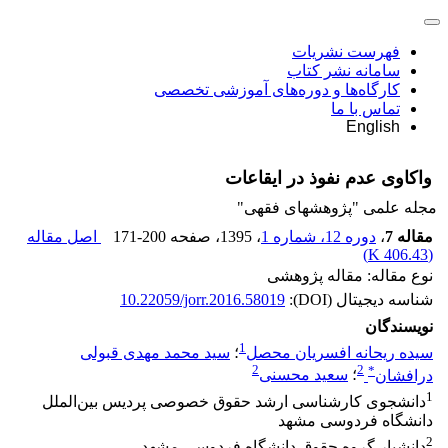
فهرست نشریات
سامانه نشر کتاب
کارگاه‌ها و دوره‌های آموزشی تخصصی
تماس با ما
English
واکاوی عدم نفوذ در ایقاعات
مجله علمی "پژوهشهای فقهی"
مقاله 7
،
دوره 12، شماره 1
، 1395
، صفحه
171-200
اصل مقاله
)
406.43 K
(
نوع مقاله: مقاله پژوهشی
شناسه دیجیتال (DOI):
10.22059/jorr.2016.58019
نویسندگان
1
سیده ریحانه افسریان محصل
؛
سید محمد مهدی قبولی
2
2
*
درافشان
؛
سعید محسنی
1
دانشجوی کارشناسی ارشد حقوق خصوصی پردیس بین‌الملل
دانشگاه فردوسی مشهد
2
دانشیار گروه حقوق دانشگاه فردوسی مشهد