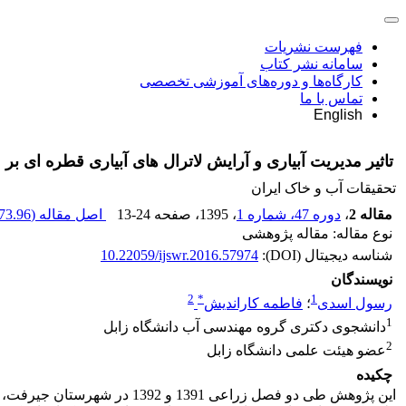
فهرست نشریات
سامانه نشر کتاب
کارگاه‌ها و دوره‌های آموزشی تخصصی
تماس با ما
English
تاثیر مدیریت آبیاری و آرایش لاترال های آبیاری قطره ای ب
تحقیقات آب و خاک ایران
مقاله 2
،
دوره 47، شماره 1
، 1395
، صفحه
13-24
اصل مقاله (
73.96 K
نوع مقاله: مقاله پژوهشی
شناسه دیجیتال (DOI):
10.22059/ijswr.2016.57974
نویسندگان
2
*
1
رسول اسدی
؛
فاطمه کاراندیش
1
دانشجوی دکتری گروه مهندسی آب دانشگاه زابل
2
عضو هیئت علمی دانشگاه زابل
چکیده
این پژوهش طی دو فصل زراعی 