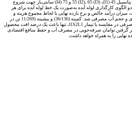
طرح کرت-های نواری دوبار خرد شده با 16 تیمار و سه تکرار با ترکیب عوامل اصلی و فرعی صورت گرفت. عامل اصلی شامل چهار آستانه پتانسیل 45 (I1)، 55 (I2)، 65 (I3) و 75 (I4) سانتی‌بار جهت شروع
ره‌ای نواری (S1) و قطره‌ای زیرسطحی (S2) و عامل فرعی فرعی شامل دو الگوی کارگذاری لوله آبده به‌صورت یک خط لوله آبده برای هر
کرد محصول و بهره‌وری آب، میزان درآمد خالص و نرخ بازده نهایی با لحاظ مجموع هزینه و
درآمد در هر تیمار، بر اساس روش بودجه‌بندی محاسبه شد. نتایج نشان داد افزایش آستانه مکش جهت آبیاری باعث کاهش تعداد دفعات آبیاری و حجم آب مصرفی شد. کمینه (36/136) و بیشینه (11/269 تن در
هکتار) میزان عملکرد به ترتیب مربوط به تیمارهای I4S1L2 و I1S2L1 بود. با این وجود، تیمار I2S2L1، ضمن کاهش 7/11 درصد در حجم آب مصرفی در مقایسه با تیمار I1S2L1، تنها باعث یک درصد افت محصول
لی است که بالاترین بهره‌وری آب آبیاری در تیمار I4S2L1 مشاهده شد. لذا، با درنظر گرفتن توامان صرفه‌جویی در مصرف آب و حفظ منافع اقتصادی