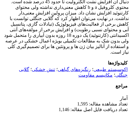
دنبال آن افزایش نشت الکترولیت تا حدود 45 درصد شده است.
محتوی کلروفیل a و b کاهش معنی‌داری نداشته‌ ولی محتوای
کارتنوئید افزایش نشان داد. میزان پرولین افزایش معنی‌دار
نداشت. در نهایت می‌توان اظهار کرد که گلابی جنگلی توانست با
کاهش برخی از فعالیت‌های فیزیولوژیک (تبادلات گازی، پتانسیل
آبی و محتوای نسبی رطوبت) و افزایش برخی از مولفه‌های آنتی
اکسیدانتی (کارتنوئید) یک دوره 18 روزه بدون آبیاری را متحمل شود
ولی بدون شک به مطالعات تکمیلی بویژه اعمال خشکی در عرصه
و استفاده از آنالیز بیان ژن ها و پروتئین ها برای تصمیم‌گیری کلی
نیاز است.
کلیدواژه‌ها
اکوسیستم طبیعی
؛
رنگیزه‌های گیاهی
؛
تنش خشکی
؛
گلابی
جنگلی
؛
مکانیسم مقاومت
مراجع
آمار
تعداد مشاهده مقاله: 1,595
تعداد دریافت فایل اصل مقاله: 1,146