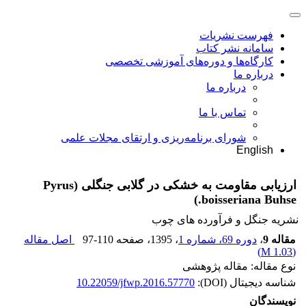
فهرست نشریات
سامانه نشر کتاب
کارگاه‌ها و دوره‌های آموزشی تخصصی
درباره ما
درباره ما
تماس با ما
شورای برنامه‌ریزی و ارتقای مجلات علمی
English
ارزیابی مقاومت به خشکی در گلابی جنگلی (Pyrus
boisseriana Buhse.)
نشریه جنگل و فرآورده های چوب
مقاله 9
،
دوره 69، شماره 1
، 1395
، صفحه
97-110
اصل مقاله
)
1.03 M
(
نوع مقاله: مقاله پژوهشی
شناسه دیجیتال (DOI):
10.22059/jfwp.2016.57770
نویسندگان