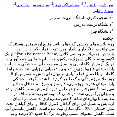
2
2
1
*
مهرداد زرافشار
؛
مسلم اکبری نیا
؛
سید محسن حسینی
؛
3
مهدی رهایی
1
دانشجو دکتری-دانشگاه تربیت مدرس
2
دانشگاه تربیت مدرس
3
دانشگاه تهران
چکیده
ژرم پلاسم‌های وحشی گونه‌های باغی منابع ارزشمندی هستند که
می‌توانند در جنگلداری پایدار مورد توجه قرار بگیرند. در این
پژوهش، ژرم‌پلاسم وحشی گلابی (Pyrus boisseriana Buhse.) از یک
اکوسیستم جنگلی (جوزک- درکش، خراسان شمالی) جمع آوری و
در یک آزمایش گلخانه‌ایی پتانسیل مقاومت آن به خشکی بر اساس
پارامترهای فیزیولوژی، رشد و بیوشیمیایی ارزیابی شد. در شرایط
گلخانه و با اعمال قطع آبیاری بر نهال‌های شش ماهه، پس از 18
روز علائم پژمردگی برگ ظاهر گردید. با شدت گرفتن خشکی
پارامترهای هدایت روزنه‌ایی، فتوستز و تعرق به حداقل مقادیر
می‌رسد. کاهش فتوسنتز در طول دوره آزمایش سبب کاهش رشد
و میزان برگ‌زایی شده در حالی که بیوماس ریشه و ساقه در
مقایسه با نهال‌های شاهد کاهش معنی‌داری نداشت. در انتهای
آزمایش پتانسیل آبی برای گیاهان کنترل 66/0- و برای گیاهان تحت
تنش خشکی 22/2- مگاپاسکال ثبت شده است. کاهش پتانسیل آبی
سبب کاهش محتوای نسبی رطوبت برگ تا حدود 57 درصد و به