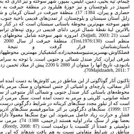
خِیمام، تپه یحیی، دمین، ابلیس، بمپور، شهر سوخته و نیز آثاری که به
اسپیدژ در بلوچستان و نیز حوزۀ هلیل­رود در منطقة جیرفت به 
حصاری­ و پیران، ­­1384­: ­­17­). منطقة جیرفت در استان
زابلِ استان سیستان و بلوچستان،­ از تمدن‌های قدیمی ناحیة جنوب
شهر سوخته مهم‌ترین محوطة باستانی سیستان است که در کنار دلت
بالاترین لبۀ نقطۀ شمال غربی دلتای قدیمی در روی تپه‌های ترا
است ­(Sajjadi­­, 2003:­ 21). امروزه شهر سوخته شامل مح
منظم اس
باستان‌شناسان قرار­ گرفت و نتیج
فصلکاوش،بهسرپرستییوسفمجیدزاده،کشفیکیاز
مهم­ترین محوطههای
­
شرقی ایران، کنار صندل شمالی و جنوبی است. با توجه به سرامی
70­­Majidzadeh, 2011: 7­).
تاکنون آثار گوناگونی از این مناطق در پی کاوش‌ها به دست آمده 
آثار سفالی، پارچه‌ای و اشیائی از جنس استخوان و سنگ مرمر ی
محوطه‌های باستانی کنار صندل جنوبی و شمالی آثار متنوعی از سن
جمله صابونی، کلریتی و مرمر به دست آمده است. سنگ مرمر
،
از
1999:­ 117­). سنگ‌های دگرگونی بر اثر متامورفیسم سنگ‌های آذر
فشار و حرارت زیاد حاصل می‌شوند. این نوع سنگ‌ها معمولاً دار
بعضاً بهتر از سنگ مادر اولیه هس
دولمیتی و
مناطق در شرایط متفاوتی نسبت به هم یافت شده­اند که این موض