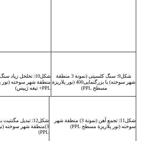
شکل­9: ­سنگ کلسیتی (­نمونة 3 منطقة
شهر سوخته­) با بزرگ­نمایی­­400 (­نور پلاریزة
منطقة شهر سوخته (­نور 
مسطح PPL)
PPL+ تیغه ژیپس)
شکل­11­: تجمع آهن (نمونة ­3) منطقة شهر
سوخته (­نور پلاریزة مسطح PPL)
3­)منطقة شهر سوخته (ن
PPL­)