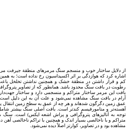
از دلایل ساختار خوب و منسجم سنگ مرمر­های ­منطقة جیرفت می‌ت
اشاره کرد که هوازدگی بر اثر اکسیداسیون رخ نداده است؛ به همین 
کم ­و قرار داشتن­ در منطقة خشک و همچنین­ نداشتن تخلخل باع
رطوبت در بافت سنگ محدود باشد. همان­طور که از تصاویر پتروگرا
بافت این مرمر ساختار متراکم و منسجمی دارد و ساختار جهت‌دار
آرام در بافت سنگ مشاهده نمی‌شود و علت آن به این دلیل است ک
عمق زمین دگرگون شده­اند و هر چه از عمق به سطح زمین انتقال 
آهسته‌تر و ­متامورفیسم کند‌تر است. بافت اصلی سنگ بیشتر شامل تا
توجه به آنالیزهای پتروگرافی و پراش اشعه ایکس) است­. سنگ مر
متراکم و با ناخالصی بسیار اندک و همچنین با تراکم ناخالصی­ آهن­ د
مشاهده بود و در تصاویر، کوارتز اصلاً دیده نمی‌شود.­