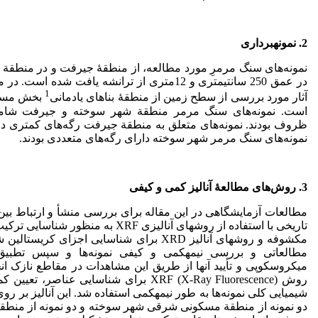
2. نمونه­برداری
نمونه‌های سنگ مرمرِ مورد مطالعه، از منطقۀ جیرفت­ و ­در منطقة 
در عمق 250 سانتیمتری و 12متری از ترانشه­ یافت شده
1
آثار مورد بررسی از سطح زمین از منطقۀ بناهای یادمانی
بخش مسکو
است­. نمونه‌های سنگ مرمر منطقة شهر سوخته و جیرفت شامل
ظروف بودند. نمونه‌های متعلق به منطقة جیرفت رگه‌های کمتری دا
نمونه‌های سنگ مرمر شهر سوخته دارای رگه‌های متعددی بودند.
3. روش‌های مطالعۀ آنالیز کمی و کیفی
مطالعات آزمایشگاهی در این مقاله برای بررسی منشأ و ارتباط بین 
تاریخی با استفاده از روش­های آنالیزی XRF­ به 
مکشوفه و روش­های آنالیز ­XRD برای شناسایی اجزای ک
مطالعاتی­ و بررسی نیمه­کمی و کیفی نمونه‌ها و سپس تطبیق 
میکروسکوپی و تأیید آنها از طریق این مشاهدات در مقاطع نازک ان
روش XRF­ (X-Ray Fluorescence) برای شناسایی عناص
شیمیایی کلی نمونه‌ها­ به طور نیمه­کمی استفاده شد. این آنالیز بر ر
دو نمونه از منطقة مسکونی شرقی شهر سوخته و دو نمونه از منطق