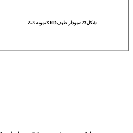
شکل23
:
نمودار طیف
XRD
نمونة
Z-3