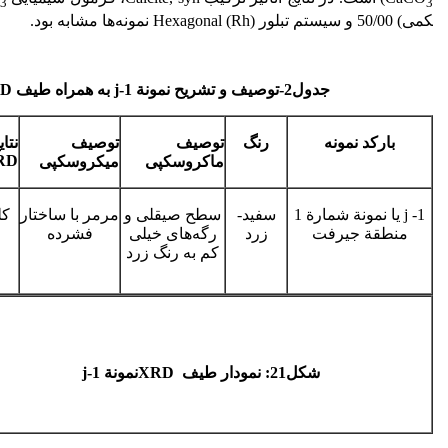
3
3
کمی) 50/00­ و سیستم تبلور ­Hexagonal (Rh)­ نمونه‌ها مشابه بود.
جدول
2
-توصیف و تشریح نمونة
j-1
به همراه طیف
D
بار
کد نمونه
رنگ
توصیف
توصیف
نتای
RD
ماکروسکپی
میکروسکپی
1- j یا نمونة شمارة 1
سفید-
سطح صیقلی و
مرمر با ساختار
کل
منطقة جیرفت
زرد
رگه‌های خیلی
فشرده
کم به رنگ زرد
شکل21
:
نمودار طیف
XRD
نمونة
j-1