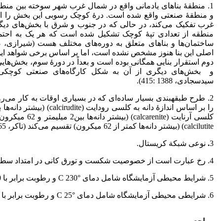
1. منطقۀ بناهای یادمانی واقع در شمال غرب شهر سوخته بین م
و منطقۀ صنعتی واقع شده است­. درۀ کوچک رسوبی این بخش را ا
غرب تفکیک می‌کند، در حالی که در جنوب و شرق با بخش‌های دیگر
منطقه از تعدادی تپۀ کوچک تشکیل شده است که هر یک به احتما
اصلی این بنا هنوز مشخص نشده است، اما بر اساس برخی شواهد ای
دوم استقرار بنایی همگانی بوده است و بعداً در دورۀ سوم، بخش‌های
سیدسجادی­، ­1388­ :­415­).
2. طرح طبقه­بندی بسیار ساده‌ای که در بسیاری اوقات به کار می‌ر
calcilutite­) (­بیشتر دانه‌ها کمتر از 62 میکرون­) تقسیم می‌کند (تاکر، ­1373­:­265(.
3
.
نوعی شبکة کریستال.
4. رخ عبارت است از خصوصیت شکست و تورق کانی در امتداد سطوح سست.
5. شرایط محیطی آزمایشگاه شامل دمای °C 230 و رطوبت برابر با 50 % بود.
6. شرایطی محیطی آزمایشگاه شامل دمای °C 25 و رطوبت برابر با 30% بود.