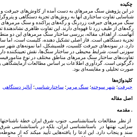
چکیده
در این پژوهش سنگ مرمرهای به دست آمده از کاوش‌های جیرفت و ش
شناسایی­ تفاوت ساختاری آنها به روش‌های تجزیة دستگاهی و پتروگر
سنگ مرمرهای جیرفت زردرنگ و رگه‌های پراکنده و سنگ مرمرهای
رگه‌های از طیف زرد تا قهوه‌ای دارند. این تفاوت ظاهری نشان­دهندۀ 
آنهاست. از اهداف مقاله، بررسی ­ساختار سنگ مرمرهای این دو منطقه
تجزیة دستگاهی است. فاز اصلی تشکیل ­دهنده، کلیست است، اما ساخ
دارد. در نمونه‌های جیرفت کلسیت، فلسی­شکل، اما نمونه‌های شهر س
سوزنی است. شرایط محیطی در ساختار سنگ‌ها، نقش تعیین­کننده دارد
تفاوت‌های ساختار سنگ مرمرهای مناطق مختلف در نوع متامورفی
دگرگونی است.­­ گردآوری اطلاعات بر اساس مطالعات آزمایشگاهی و پ
صورت ­تحلیلی و مقایسه‌ای بود.
کلیدواژه‌ها
جیرفت
؛
شهر سوخته
؛
سنگ مرمر
؛
ساختارشناسی
؛
آنالیز دستگاهی
اصل مقاله
. مقدمه
از نظر مطالعات باستان­شناسی، جنوب شرق ایران خطة ناشناخته­
سزایی، نه­تنها در باستان­شناسی ایران، بلکه در باستان­شناسی شرق 
سند و پنجاب دارد. این ادعا را یافته‌هایی تأیید می­کند که از محوطه