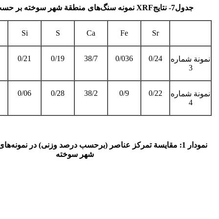
جدول7­- نتایج
XRF
نمونه سنگ‌های منطقة شهر سوخته
بر حسب
Si
S
Ca
Fe
Sr
0/21
0/19
38/7
0/036
0/24
نمونة شماره
3
0/06
0/28
38/2
0/9
0/22
نمونة شماره
4
نمودار 1: مقایسة تمرکز عناصر (­
برحسب
درصد وزنی) در نمونه‌ها
شهر سوخته