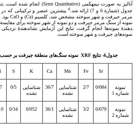
6
جدول (­شمارة ­6 و 7­) ارائه شد.
بیشترین عنصر و ترکیباتی که در نت
مرمر‌ جیرفت و شهر
نمونه از سنگ مرمر جیرفت و دو نمونه از شهر سوخته برای مقایسة 
دهندۀ نمونه‌ها انجام گرفت. نتایج این آزمایش نشان­دهندۀ نزدیکی 
نمونه‌های جیرفت و شهر سوخته است.
جدول6- نتایج ­
XRF
نمونه سنگ‌های منطقة جیرفت
بر حسب 
i
S
K
Ca
Mn
Fe
Sr
7
0/5
36/7
2/7
0/084
نمونة
شناسایی
شناسایی
شماره 1
نشده
نشده
10
0/34
0/052
36/1
3/2
0/079
نمونة
شناسایی
شماره 2
نشده