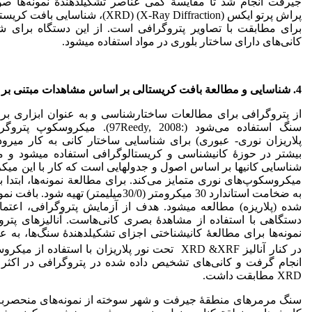
جیرفت انجام شد تا مقایسة کمی عناصر تشکیل­دهندة نمونه‌ها ص
پراش پرتو ایکس (X-Ray Diffraction) ­(XRD)، ش
برای مطابقت با تصاویر پتروگرافی است. از این دستگاه برای شن
کانی‌های دارای ساختار بلوری در مواد استفاده می­شود.
4. شناسایی و مطالعة بافت کریستالی بر اساس مشاهدات مبتنی بر پتروگرافی
از پتروگرافی برای مطالعات ساختار‌شناسی و به عنوان ابزاری برا
سنگ استفاده می‌شود (:97­­Reedy, 2008). 
پلاریزان نوری- ­عبوری) برای شناسایی ساختار کانی به کار می­رود
بیشتر در حوزۀ کانی­شناسی و کریستالوگرافی استفاده می­شود و م
شناسایی کانی­ها بر اساس اصول و جدول­هایی است که کار با این میک
میکروسکوپ‌های نوری متمایز می‌کند. برای مطالعة نمونه‌ها، ابتدا با
به ضخامت استاندارد 30 میکرومتر (3­0/0­میلیمتر) ته
شده (­پلاریزه­) مطالعه می­شود. ­هدف از آزمایش پتروگرافی، اعتماد ب
دستگاهی با استفاده از مشاهدۀ بصری کانی‌هاست. آنالیز‌های پتر
نمونه‌ها
برای مطالعۀ کانی­شناختی اجزای تشکیل­دهندۀ سنگ‌ها، به 
در کنار آنالیز XR­D &XRF ­­­ تحت نور پلاریزان با استفا
انجام گرفت و کانی‌های تشخیص داده شده در پتروگرافی در اکثر موار
XRD مطابقت داشت.
سنگ مرمر‌های ­منطقۀ جیرفت و شهر سوخته از نمونه‌های منحصربه