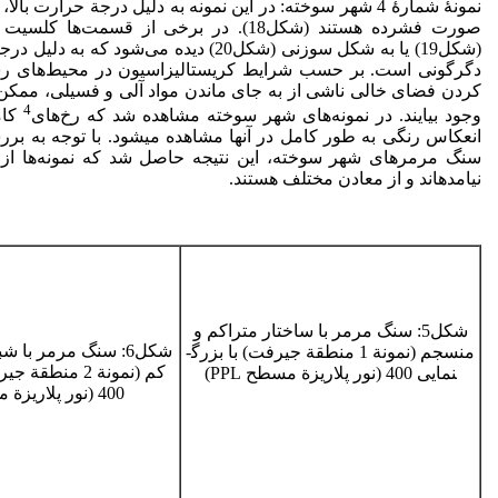
نمونۀ شمارۀ ­4 شهر سوخته: در این نمونه به دلیل درجة حرارت ب
صورت فشرده هستند (شکل18­­). در برخی از قسمت
(شکل19­) یا به شکل سوزنی ­(شکل­20) دیده می‌شود­ ک
دگرگونی است. بر حسب شرایط کریستالیزاسیون در محیط‌های رس
کردن فضای خالی ناشی از به جای ماندن مواد آلی و فسیلی، ممکن
4
وجود بیایند. در نمونه‌های شهر سوخته مشاهده شد که رخ‌های
کام
انعکاس رنگی به طور کامل در آنها مشاهده می­شود. با توجه به بررس
سنگ مرمرهای شهر سوخته، این نتیجه حاصل شد که نمونه‌ها از
نیامده­اند و از معادن مختلف هستند.
شکل5: سنگ مرمر با ساختار متراکم و
شکل6: سنگ مرمر با 
منسجم (­نمونة 1 منطقة جیرفت) با بزرگ­
کم (­نمونة 2 منط
نمایی 400 (نور پلاریزة مسطح PPL)
400 (­نور پلاریزة مسطح PPL)