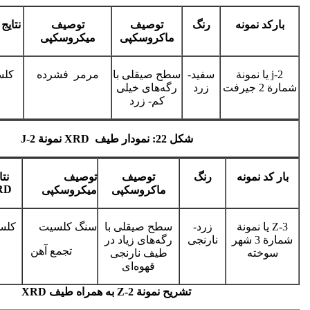
بارکد نمونه
رنگ
توصیف
توصیف
نتایج
ماکروسکپی
میکروسکپی
j-2 یا نمونة
سفید-
سطح صیقلی با
مرمر فشرده
کلس
شمارة 2 جیرفت
زرد
رگه‌های خیلی
کم- زرد
شکل 22: نمودار طیف
XRD
نمونة
J-2
بار کد نمونه
رنگ
توصیف
توصیف
نتا
RD
ماکروسکپی
میکروسکپی
Z-3 یا نمونة
زرد-
سطح صیقلی با
سنگ کلسیت
کلس
شمارة 3 شهر
نارنجی
رگه‌های زیاد در
تجمع آهن
سوخته
طیف نارنجی
قهوه‌ای
تشریح نمونة
Z-2
به همراه طیف
XRD