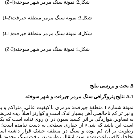
شکل2­: نمونة سنگ مرمر شهر سوخته(­Z-4­)
شکل­3: نمونة سنگ مرمر منطقة جیرفت(­J-2­)
شکل4­: نمونة سنگ مرمر منطقة جیرفت(­J-1­)
شکل1­: نمونة سنگ مرمر شهر سوخته(­Z-3­)
5. بحث و بررسی نتایج
5-1.
نتایج پتروگرافی سنگ مرمر جیرفت و شهر سوخته
نمونۀ شمارۀ 1 ­منطقة جیرفت: مرمری با کیفیت عالی، متراکم 
به تصاویر، هوازدگی بر اثر اکسیداسیون در آن روی نداده است که یک
است این باشد که شیء از حفاری سطحی به دست نیامده است؛ به 
رطوبت بر آن کم بوده ­و سنگ در منطقة خشک قرار داشته است.
تخلخل کافی باعث شده است انتقال رطوبت در بافت سنگ محدود باش