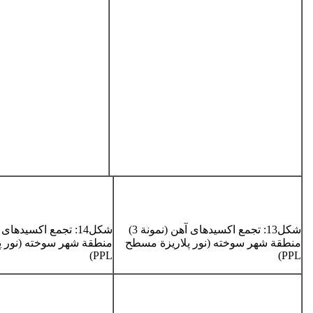
شکل­13­­: تجمع اکسیدهای آهن (­نمونة ­3)
منطقة شهر سوخته (نور پلاریزة مسطح
منطقة شهر سوخته (­نور 
PPL)
PPL)