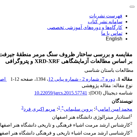
فهرست نشریات
سامانه نشر کتاب
کارگاه‌ها و دوره‌های آموزشی تخصصی
تماس با ما
English
مقایسه و بررسی ساختار ظروف سنگ مرمر منطقۀ جیرفت
بر اساس مطالعات آزمایشگاهی XRD-XRF و پتروگرافی
مطالعات باستان شناسی
مقاله 1
،
دوره 7، شماره 2 - شماره پیاپی 12
، 1394
، صفحه
1-12
اصل
نوع مقاله: مقاله پژوهشی
شناسه دیجیتال (DOI):
10.22059/jarcs.2015.57741
نویسندگان
3
2
*
1
محمد امین امامی
؛
پروین سلیمانی
؛
مریم اکبری فرد
1
استادیار مینرالوژی دانشگاه هنر اصفهان
2
کارشناس ارشد مرمت اشیاء فرهنگی و تاریخی دانشگاه هنر اصفها
3
کارشناسی ارشد مرمت اشیاء تاریخی و فرهنگی دانشگاه هنر اصفه