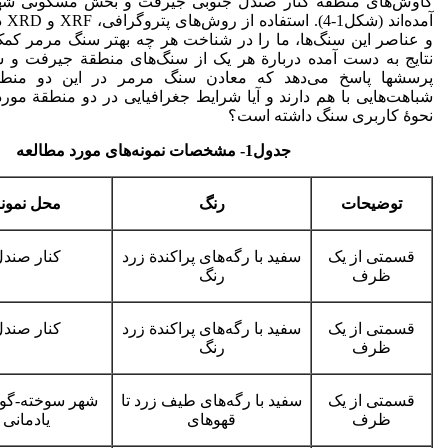
کاوش‌های منطقة کنار صندل جنوبی جیرفت و بخش مسکونی شه
آمده‌
و عناصر این سنگ‌ها، ما را در شناخت هر چه بهتر سنگ مرمر کمک
نتایج به دست آمده دربارة هر یک از سنگ‌های منطقة جیرفت و ش
پرسش­ها پاسخ می‌دهد که معادن سنگ مرمر در این دو منطق
شباهت‌هایی با هم دارند و آیا شرایط جغرافیایی در دو منطقة مورد
نحوۀ کاربری سنگ داشته است؟
جدول1­- مشخصات نمونه‌های مورد مطالعه
توضیحات
رنگ
محل نمون
قسمتی از یک
سفید با رگه‌های پراکندة زرد
کنار صند
ظرف
رنگ
قسمتی از یک
سفید با رگه‌های پراکندة زرد
کنار صند
ظرف
رنگ
قسمتی از یک
سفید با رگه‌های طیف زرد تا
شهر سوخته-گو
ظرف
قهوه­ای
یادمانی