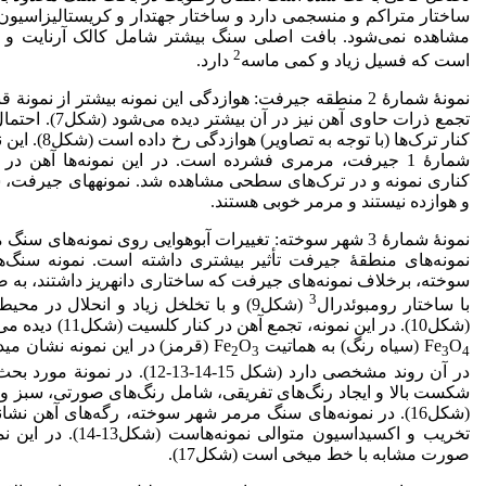
ساختار متراکم و منسجمی دارد و ساختار جهت­دار و کریستالیزاسیون
مشاهده نمی‌شود. بافت اصلی سنگ بیشتر شامل کالک آرنایت و
2
است که فسیل زیاد و کمی ماسه
دارد­.
تجمع ذرات حاوی آهن نیز د
کنار ترک‌ها (­با توجه
شمارۀ 1 جیرفت، مرمری فشرده است. در این نمونه‌ها آهن د
کناری نمونه و در ترک‌های سطحی م
و هوازده نیستند و مرمر خوبی هستند.
نمونۀ شمارۀ 3­­ شهر سوخته: تغییرات آب­و­هوایی روی نمونه‌های 
نمونه‌های منطقۀ جیرفت تأثیر بیشتری داشته است. نمونه سنگ‌
سوخته، برخلاف نمونه‌های جیرفت که ساختاری دانه­ریز داشتند، ب
3
با ساختار رومبوئدرال
(شکل9­) و با تخلخل زیاد­ و ­انحلال در 
(شکل10­). در این نمونه، تج
O
Fe
(­سیاه رنگ­) به هماتیت Fe
O
­ (­قرمز­) در این نمونه نشان م
2
3
3
4
در آن روند مشخصی دارد (­شکل 15-14-13-12
شکست بالا و ایجاد رنگ‌های تفریقی، شامل رنگ‌های صورتی، سبز و
(شکل16). در نمونه‌های سنگ مرمر شهر سوخته، رگه‌های آهن نشان­دهن
تخریب و اکسیداسیون متوالی نم
صورت مشابه با خط میخی است (شکل17­).