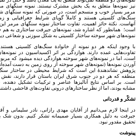
نیز نمونه‌ها متعلق به یک بخش مشترک نیستند. نمونه‌ سنگ­های 
مرمر بسیار خوب و منسجم­ است، در صورتی که نمونه‌ سنگ­های 
سنگ‌های کلسیتی هستند و کاملاً گویای شرایط جغرافیایی و زم
آنهاست. ­نکتة حائز اهمیت، تفاوت ساختار نمونه سنگ­های مرمر این
است؛ همان­طور که اشاره شد، نمونه‌های جیرفت ساختاری به هم فش
نمونه‌های شهر سوخته ساختار کلسیتی به شکل سوزنی و شعاعی دید
با وجود اینکه هر دو نمونه از خانوادة سنگ‌های کلسیتی هستند
تفاوت‌هایی عمده ­دارند. هوازدگی بر اثر اکسیداسیون در نمونه‌ه
است، اما در نمونه‌های شهر سوخته هوازدگی دیده می­شود که مرب
آوردن نمونه‌ها (نمونه‌های شهر سوخته از روی زمین به دست آمده‌ا
پژوهش نشان­دهندۀ این است که شرایط محیطی در ساختار سنگ‌
منطقه که هر دو در جنوب شرق­ ایران باستان قرار دارند، نقش تعیی
است. بر اساس نتایج آنالیزها عناصر و ترکیبات تشکیل دهنده، 
مشابه بودند، اما از نظر ساختارهای درونی تفاوت‌های فاحشی داشتند
تشکّر و قدردانی
در اینجا لازم می‌دانیم از آقایان مهدی رازانی، نادر سلیمانی و آق
جیرفت به دلیل همکاری بسیار صمیمانه تشکر کنیم. بدون شک ب
تحقیق مقدور نبود.
پی­نوشت