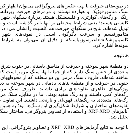
در نمونه‌های جیرفت با تهیة عکس‌های پتروگرافی می‌توان اظهار کرد
سنگ متامورفوژیک و هوازده نیستند و مرمر‌های جیرفت ریزدانه، 
رنگی و رگه‌های کوارتزی و فلسی­شکل هستند. دربارة سنگ­های شهر
کلیستی هستند؛ یعنی شرایط محیطی بر آنها تأثیر گذاشته است و 
تبدیل شده‌اند. نتایج در سنگ­های جیرفت هم کلسیت را نشان می‌داد، ا
متامورفیسم و سرعت دگرگونی است­. در نمونه‌های شهر 
کلسیتیبهشکلشعاعیوسوزنیاستکه از دلایل آن می‌توان به شرایط
نمونه‌ها اشاره کرد.
6. نتیجه
دو ­منطقة ­شهر سوخته و جیرفت از مناطق باستانی در جنوب شرق ای
متعددی از جنس سنگ دارند که از جملة آنها­، سنگ مرمر است که
ساخته شده‌اند. ظروف سنگ مرمر این دو منطقه که از محوطه­های 
جنوبی در جیرفت و از منطقۀ بناهای یادمانی در­ شهر سوخته به دست
ویژگی‌های ظاهری تفاوت‌های زیادی داشتند. ­ظروف سنگ مر
رگه‌های کمی داشتند و به رنگ سفید بودند، اما در مقابل، سنگ م
رگه‌های متعددی به رنگ‌های قهوه‌ای و نارنجی داشتند. این تفاوت ظ
تفاوت‌های ساختاری و شرایط شکل‌گیری این سنگ‌ها بود؛ به همین دل
آنالیزهای­ XRF-XRD­ و ­استفاده از تصاویر پتروگرافی، ساخت
تحلیل شد.
با توجه به نتایج آزمایش‌های XRF­- XRD و تصاوی
نمونه‌های دو منطقه نمی‌تواند متعلق به یک معدن باشد و حتی در نم