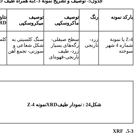
جدول5- توصیف و تشریح نمونة­
Z-3
به همراه طیف
D
بارکد نمونه
رنگ
توصیف
توصیف
نتای
RD
ماکروسکپی
میکروسکپی
Z-4 یا نمونة
زرد-
سطح صیقلی-
سنگ کلسیتی به
کلس
شماره 4 شهر
نارنجی
رگه‌های بسیار
شکل شعاعی و
سوخته
زرد- طیف
سوزنی- تجمع آهن
نارنجی-قهوه‌ای
شکل24 : نمودار طیف
XRD
نمونه
Z-4
XRF
5-3.