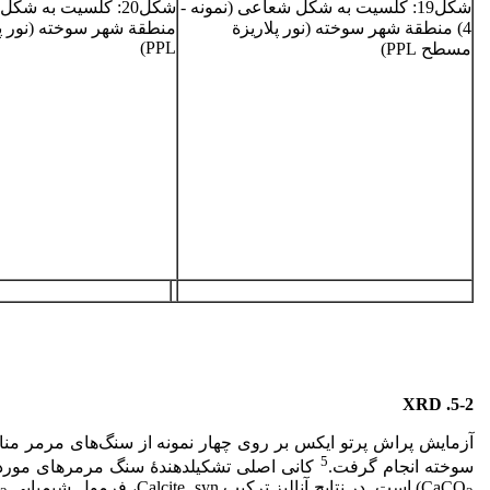
شکل19­: کلسیت به شکل شعاعی (­نمونه ­
4) منطقة شهر سوخته (­نور پلاریزة
منطقة شهر سوخته (­نور 
PPL)
مسطح PPL)
XRD
5-2.
آزمایش پراش پرتو ایکس بر روی چهار نمونه از سنگ‌های مرمر م
5
سوخته انجام گرفت.
CaCO
­) است. ­در نتایج آنالیز ترکیب Calcite, syn­،‌­ فرمول شیمیایی ­CaCO