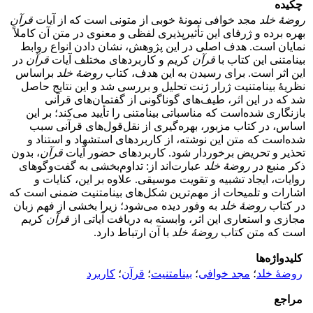
چکیده
روضۀ خلد
مجد خوافی نمونۀ خوبی از متونی است که از آیات
قرآن
بهره‌ برده و ژرفای این تأثیرپذیری لفظی و معنوی در متن آن کاملاً
نمایان است. هدف اصلی در این پژوهش، نشان دادن انواع روابط
بینامتنی این کتاب با
قرآن
کریم و کاربردهای مختلف آیات
قرآن
در
این اثر است. برای رسیدن به این هدف، کتاب
روضۀ خلد
براساس
نظریۀ بینامتنیت ژرار ژنت تحلیل و بررسی شد و این نتایج حاصل
شد که در این اثر، طیف‌های گوناگونی از گفتمان‌های قرآنی
بازنگاری شده‌است که مناسباتی بینامتنی را تأیید می‌کند؛ بر این
اساس، در کتاب مزبور، بهره‌گیری از نقل‌قول‌های قرآنی سبب
شده‌است که متن این نوشته، از کاربردهای استشهاد و استناد و
تحذیر و تحریض برخوردار شود. کاربردهای حضور آیات
قرآن
، بدون
ذکر منبع در
روضۀ خلد
عبارت‌اند از: تداوم‌بخشی به گفت‌وگوهای
روایات، ایجاد تشبیه و تقویت موسیقی. علاوه بر این، کنایات و
اشارات و تلمیحات از مهم‌ترین شکل‌های بینامتنیت ضمنی است که
در کتاب‌
روضۀ خلد
به وفور دیده می‌شود؛ زیرا بخشی از فهم زبان
مجازی و استعاری این اثر، وابسته به دریافت آیاتی از
قرآن
کریم
است که متن کتاب‌
روضۀ خلد
با آن ارتباط دارد.
کلیدواژه‌ها
روضۀ خلد
؛
مجد خوافی
؛
بینامتنیت
؛
قرآن
؛
کاربرد
مراجع