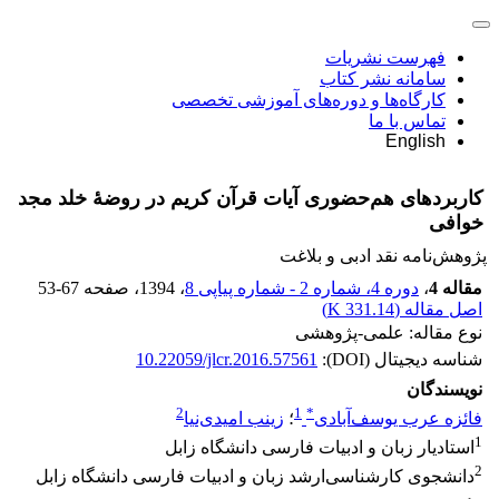
فهرست نشریات
سامانه نشر کتاب
کارگاه‌ها و دوره‌های آموزشی تخصصی
تماس با ما
English
کاربردهای هم‌‌حضوری آیات قرآن کریم در روضۀ خلد مجد
خوافی
پژوهش‌نامه نقد ادبی و بلاغت
مقاله 4
،
دوره 4، شماره 2 - شماره پیاپی 8
، 1394
، صفحه
53-67
اصل مقاله (
331.14 K
)
نوع مقاله: علمی-پژوهشی
شناسه دیجیتال (DOI):
10.22059/jlcr.2016.57561
نویسندگان
2
1
*
فائزه عرب یوسف‌آبادی
؛
زینب امیدی‌نیا
1
استادیار زبان و ادبیات فارسی دانشگاه زابل
2
دانشجوی کارشناسی‌ارشد زبان و ادبیات فارسی دانشگاه زابل