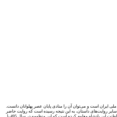
لی ایران است و می‌توان آن را منادی پایان عصر پهلوانان دانست.
ایر روایت‌های داستان، به این نتیجه رسیده‌ است که روایت حاضر
پرداختۀ دیلمیان بوده‌است. همچنین با مقایسۀ مطالبی که شاعر در ستایش ممدوح خود، محمد بن ملکشاه سلجوقی، آورده با وقایع دوران سلطنت این پادشاه معلوم کرده‌ است که این منظومه در سال 495 یا