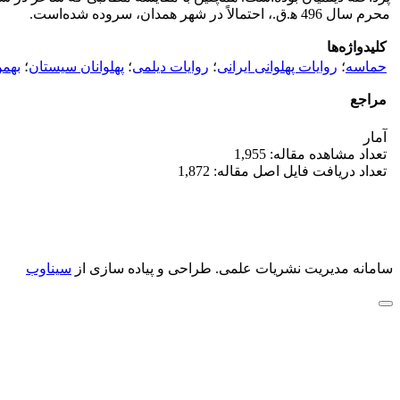
محرم سال 496 ﻫ.ق.، احتمالاً در شهر همدان، سروده شده‌است.
کلیدواژه‌ها
حماسه
؛
روایات پهلوانی ایرانی
؛
روایات دیلمی
؛
پهلوانان سیستان
؛
بهمن
مراجع
آمار
تعداد مشاهده مقاله: 1,955
تعداد دریافت فایل اصل مقاله: 1,872
سامانه مدیریت نشریات علمی.
طراحی و پیاده سازی از
سیناوب