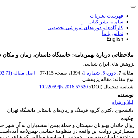
فهرست نشریات
سامانه نشر کتاب
کارگاه‌ها و دوره‌های آموزشی تخصصی
تماس با ما
English
ملاحظاتی دربارۀ بهمن‌نامه: خاستگاه داستان، زمان و مکان
پژوهش های ایران شناسی
مقاله 7
،
دوره 5، شماره 1
، 1394
، صفحه
97-115
اصل مقاله (
02.71 K
نوع مقاله: مقاله پژوهشی
شناسه دیجیتال (DOI):
10.22059/jis.2016.57520
نویسنده
لیلا ورهرام
دانشجوی دکتری گروه فرهنگ و زبان‌های باستانی دانشگاه تهران
چکیده
زوال خاندان پهلوانان سیستان و حملۀ بهمن اسفندیاران به آن شهر حد
مفصل‌ترین روایت این واقعه در منظومۀ حماسی
بهمن‌نامه
آمده‌است.