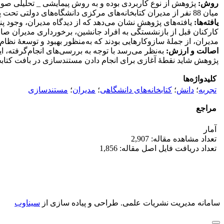
روش:
پژوهش از نوع کاربردی بوده و به روش پیمایشی _ تحلیلی صور
میان 88 نفر از مدیران کتابخانه‌های مرکزی دانشگاه‌های دولتی تحت پوشش وزارت علوم، تحقیقات و فناوری و وزارت بهداشت، درمان و آموزش پزشکی توزیع شد.
یافته‌ها:
یافته‌های پژوهش نشان می‌دهد که از دیدگاه مدیران، وجود 
کارکنان قبل از بازنشستگی به افراد جانشین، برخورداری مدیران صاح
مدیران، از جملۀ سازوکارهایی بودند که به‌منظور بهبود و توسعۀ نظام
اصالت و ارزش:
به‌نظر می‌رسد با توجه به بررسی‌های انجام‌گرفته، ا
پژوهش شاید نقطۀ آغازی برای انجام دادن مستندسازی در بافت کتابخانه‌
کلیدواژه‌ها
تجربه
؛
دانش
؛
کتابخانه‌های دانشگاهی
؛
مدیران
؛
مستندسازی
مراجع
آمار
تعداد مشاهده مقاله: 2,907
تعداد دریافت فایل اصل مقاله: 1,856
سامانه مدیریت نشریات علمی.
طراحی و پیاده سازی از
سیناوب