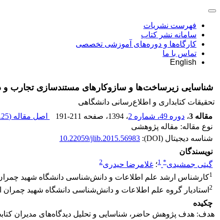
فهرست نشریات
سامانه نشر کتاب
کارگاه‌ها و دوره‌های آموزشی تخصصی
تماس با ما
English
شناسایی زیرساخت‌ها و سازوکارهای مستندسازی تجارب و دان
تحقیقات کتابداری و اطلاع‌رسانی دانشگاهی
مقاله 3
،
دوره 49، شماره 2
، 1394
، صفحه
191-211
اصل مقاله (
25 K
نوع مقاله: مقاله پژوهشی
شناسه دیجیتال (DOI):
10.22059/jlib.2015.56983
نویسندگان
2
1
*
گیتی جمشیدی
؛
غلامرضا حیدری
1
کارشناس ارشد علم اطلاعات و دانش‌شناسی دانشگاه شهید چمران 
2
استادیار گروه علم اطلاعات و دانش‌شناسی دانشگاه شهید چمران ا
چکیده
هدف: هدف پژوهش حاضر، شناسایی و تحلیل دیدگاه‌های مدیران کتابخا