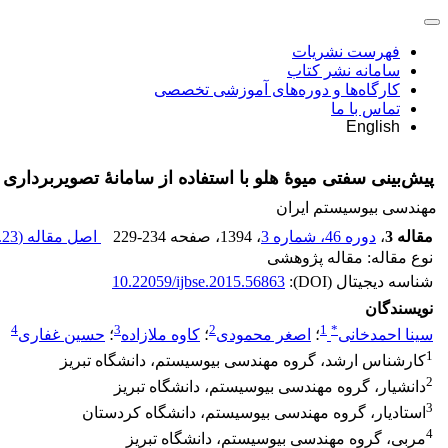
فهرست نشریات
سامانه نشر کتاب
کارگاه‌ها و دوره‌های آموزشی تخصصی
تماس با ما
English
پیش‌بینی سفتی میوۀ هلو با استفاده از سامانۀ تصویربرداری 
مهندسی بیوسیستم ایران
مقاله 3
،
دوره 46، شماره 3
، 1394
، صفحه
229-234
اصل مقاله (
23 K
نوع مقاله: مقاله پژوهشی
شناسه دیجیتال (DOI):
10.22059/ijbse.2015.56863
نویسندگان
4
3
2
1
*
سینا احمدخانی
؛
اصغر محمودی
؛
کاوه ملازاده
؛
حسین غفاری
1
کارشناس ارشد، گروه مهندسی بیوسیستم، دانشگاه تبریز
2
دانشیار، گروه مهندسی بیوسیستم، دانشگاه تبریز
3
استادیار، گروه مهندسی بیوسیستم، دانشگاه کردستان
4
مربی، گروه مهندسی بیوسیستم، دانشگاه تبریز