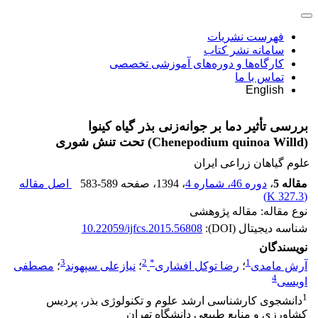
فهرست نشریات
سامانه نشر کتاب
کارگاه‌ها و دوره‌های آموزشی تخصصی
تماس با ما
English
بررسی تأثیر دما بر جوانه‌زنی بذر گیاه کینوا
(Chenepodium quinoa Willd) تحت تنش شوری
علوم گیاهان زراعی ایران
مقاله 5
،
دوره 46، شماره 4
، 1394
، صفحه
583-589
اصل مقاله
)
327.3 K
(
نوع مقاله: مقاله پژوهشی
شناسه دیجیتال (DOI):
10.22059/ijfcs.2015.56808
نویسندگان
3
2
*
1
آرش مامدی
؛
رضا توکل افشاری
؛
نیازعلی سپهوند
؛
مصطفی
4
اویسی
1
دانشجوی کارشناسی ارشد علوم و تکنولوژی بذر، پردیس
کشاورزی و منابع طبیعی دانشگاه تهران