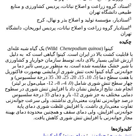
2
استاد، گروه زراعت و اصلاح نباتات، پردیس کشاورزی و منابع
طبیعی دانشگاه تهران
3
استادیار، مؤسسة تولید و اصلاح بذر و نهال، کرج
4
استادیار گروه زراعت و اصلاح نباتات، پردیس ابوریحان، دانشگاه
تهران
چکیده
کینوا (Willd
Chenepodium quinoa
) یک گیاه شبه غله‌ای
با قابلیت کشت بالا در ایران است. کینوا گیاهی است که به دلیل
ارزش غذایی بسیار بالای دانه، توسط سازمان خواربار و کشاورزی
با شیر خشک مقایسه شده است. به منظور بررسی تأثیر دما بر
جوانه‌زنی گیاه کینوا تحت تنش شوری آزمایشی بهصورت فاکتوریل
با هفت سطح دما (5، 10، 15، 20، 25، 30، 35 درجة سلسیوس) و
چهار سطح تنش شوری شامل (0، 4-، 8-، 12- میلی‌مول بر لیتر)
انجام شد. نتایج آزمایش نشان داد با افزایش تنش شوری در سطوح
دمایی مختلف به جز شوری 12- بار و دمای 35 درجة سلسیوس
درصد جوانه‌زنی تفاوت معنی‌داری نداشتند، ولی سرعت جوانه‌زنی
تفاوت معنی‌داری داشت. با افزایش غلظت شوری دمای پایة
جوانه‌زنی افزایش، ولی دمای سقف و همچنین محدودة دمای بهینة
مجاز جوانه‌زنی با افزایش تنش شوری کاهش یافت.
کلیدواژه‌ها
تنش شوری
؛
جوانه‌زنی
؛
دمای بهینه
؛
گیاه کینوا