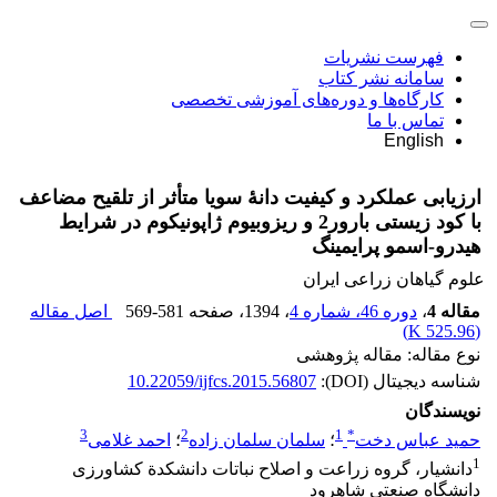
فهرست نشریات
سامانه نشر کتاب
کارگاه‌ها و دوره‌های آموزشی تخصصی
تماس با ما
English
ارزیابی عملکرد و کیفیت دانۀ سویا متأثر از تلقیح مضاعف
با کود زیستی بارور2 و ریزوبیوم ژاپونیکوم در شرایط
هیدرو-اسمو پرایمینگ
علوم گیاهان زراعی ایران
مقاله 4
،
دوره 46، شماره 4
، 1394
، صفحه
569-581
اصل مقاله
)
525.96 K
(
نوع مقاله: مقاله پژوهشی
شناسه دیجیتال (DOI):
10.22059/ijfcs.2015.56807
نویسندگان
3
2
1
*
حمید عباس دخت
؛
سلمان سلمان زاده
؛
احمد غلامی
1
دانشیار، گروه زراعت و اصلاح نباتات دانشکدة کشاورزی
دانشگاه صنعتی شاهرود