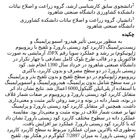
2
دانشجوی سابق کارشناسی ارشد، گروه زراعت و اصلاح نباتات
دانشکدة کشاورزی دانشگاه صنعتی شاهرود
3
دانشیار، گروه زراعت و اصلاح نباتات دانشکدة کشاورزی
دانشگاه صنعتی شاهرود
چکیده
به منظور بررسی تأثیر هیدرو- اسمو پرایمینگ و
زیست‌پرایمینگ (کاربرد کود زیستی بارور2 و تلقیح با ریزوبیوم
ژاپونیکوم) بر رشد و عملکرد سویا رقم DPX، آزمایشی به صورت
فاکتوریل و در قالب طرح بلوک کامل تصادفی با چهار تکرار در
دانشگاه صنعتی شاهرود در خرداد سال 1390 انجام شد. کود
زیستی بارور2 در دو سطح مصرف و بدون کاربرد، باکتری
ریزوبیوم ژاپونیکوم در دو سطح تلقیح و بدون تلقیح بذر و پرایمینگ
در سه سطح شامل بدون پرایمینگ، هیدروپرایمینگ و اسموپرایمینگ
با استفاده از پلی‌اتیلن گلیکول6000 اعمال شد. نتایج نشان داد اثر
متقابل کاربرد کود زیستی بارور2 و ریزوبیوم بر صفات شمار غلاف
در بوته، شمار دانه در بوته و درصد روغن تأثیر مثبت و معنی‌داری
داشت. همچنین اثر متقابل کاربرد کود زیستی بارور2 و پرایمینگ
تنها بر صفت شمار غلاف در بوته مثبت و معنی‌دار بود. مقایسة
عملکرد دانه در سطوح مختلف کاربرد کود زیستی بارور2 نشان داد
که با کاربرد کود زیستی بارور2 عملکرد نیز افزایش یافت،
به‌طوری‌که بالاترین میزان عملکرد مربوط به سطح کاربرد کاربرد
کود زیستی بارور2 به میزان 7/2897 کیلوگرم در هکتار بود. تلقیح