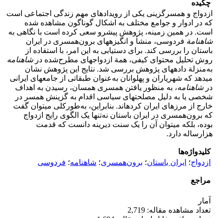
چکیده
ازدواج و همسرگزینی یکی از ‏رویداد‏های مهم زندگی اجتماعی است
که در ادوار و جوامع مختلف به اشکال گوناگون مشاهده شده
است. در همین زمینه، پژوهش پیش‏رو سعی کرده است با نگاهی به
شاهنامة
فردوسی، منشأ و انگیزه‏های برون‌همسری در ایران
باستان را بررسی کند. برای دستیابی به این امر، با استفاده از
روش تحلیل محتوای کیفی، همة ازدواج‏های مطرح‌شده در
شاهنامه
به‌منزلة داده‏های پژوهش بررسی شد. نتایج این پژوهش نشان
می‏دهد که شهریاران و پهلوانان به‌عنوان طبقاتی از جامعه‏ای ایرانی
در
شاهنامه
، به منظور یافتن همسری همسان، رسیدن به اهداف
شخصی یا به دلیل مصلحت‏های سیاسی اقدام به گزینش همسر در
خارج از مرزهای ایران کرده‏اند. بنابراین، به‌طور‌کلی می‏توان گفت
که برون‌همسری در ایران باستان نه‌تنها یک الگوی رایج ازدواج
بوده، بلکه می‏توان آن را یک سنت دیرینه دانست که قدمت
هزارساله دارد.
کلیدواژه‌ها
ازدواج
؛
ایران باستان
؛
برون‌همسری
؛
شاهنامه
؛
فردوسی
مراجع
آمار
تعداد مشاهده مقاله: 2,719