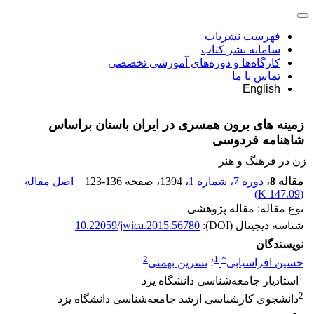
فهرست نشریات
سامانه نشر کتاب
کارگاه‌ها و دوره‌های آموزشی تخصصی
تماس با ما
English
زمینه های برون همسری در ایران باستان براساس
شاهنامه فردوسی
زن در فرهنگ و هنر
مقاله 8
،
دوره 7، شماره 1
، 1394
، صفحه
123-136
اصل مقاله
)
147.09 K
(
نوع مقاله: مقاله پژوهشی
شناسه دیجیتال (DOI):
10.22059/jwica.2015.56780
نویسندگان
2
1
*
حسین افراسیابی
؛
نسرین بهمنی
1
استادیار جامعه‌شناسی دانشگاه یزد
2
دانشجوی کارشناسی ارشد جامعه‌شناسی دانشگاه یزد