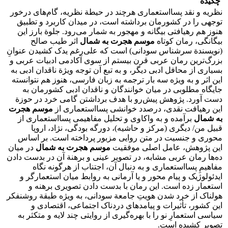
چکیده
نظریه و نقد پسااستعماری هرچند در حیطة نظریه، گام‌های درخور
توجهی را در کشورمان برداشته است، در میدان کاربرد و تطبیق
هنوز هم رهیافتی بیگانه و مهجور به شمار می‌رود. جلوة بارز این
بیگانگی، رمان کوتاه
موسم هجرت به شمال
اثر طیب صالح
(نویسندة سرشناس سودانی) است که علی‌رغم یدک کشیدن عنوانِ
بزرگ‌ترین رمان عربی قرن بیستم از سوی آکادمی ادبیات عربی و
بسیاری از محافل ادبی دیگر، و به تبع آن توجه ویژة ناقدان ادبی به
این اثر و به ویژه سه بار ترجمه به زبان فارسی، هنوز هم نتوانسته
جایگاه مطلوبی در میان خوانندگان و ناقدان ادبی کشورمان به
دست آورد. پژوهش پیش‌رو با هدف برداشتن گامی خرد در حوزة
این رهیافت نقدی، درصدد خوانشی پسااستعماری از
موسم هجرت
به شمال
برآمده و به واکاوی و تحلیل مفاهیمی پسااستعماری از
قبیل من/ دیگری (مرکز و حاشیه)، دورگه ‌بودگی، نژاد، اروپا
محوری و جنسیت در متن روایی مزبور پرداخته است. بر اساس
این پژوهش، عامل اصلی موفقیت
موسم هجرت به شمال
در میان
ده‌ها رمان عربی مشابه، در تصویر عینی و برهنة آن در بدست دادن
مفاهیمِ پسااستعماری و به دنبال آن، اجتناب از هرگونه نگاه
ایدئولوژیک و پیام محور و یا آرمانی به روابط میان استعمارگر و
استعمار زده است. این رمان با بدست دادن تصویری برهنه و
هولناک از خرد شدن هویتِ جامعة سودانی، به ‌ویژه طبقة روشنفکر
این کشور، تأثیرات و پیامدهای دردناک اجتماعی، اقتصادی و
سیاسی استعمارِ نو را با بهره‌گیری از روایتی چند لایه و متکثر به
تصویر کشیده است.