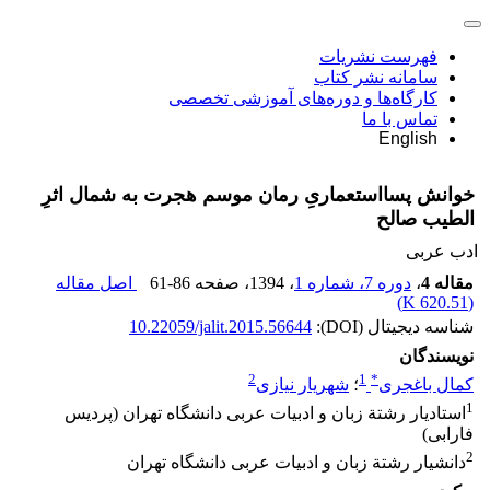
فهرست نشریات
سامانه نشر کتاب
کارگاه‌ها و دوره‌های آموزشی تخصصی
تماس با ما
English
خوانش پسااستعماریِ رمان موسم هجرت به شمال اثرِ
الطیب صالح
ادب عربی
مقاله 4
،
دوره 7، شماره 1
، 1394
، صفحه
61-86
اصل مقاله
)
620.51 K
(
شناسه دیجیتال (DOI):
10.22059/jalit.2015.56644
نویسندگان
2
1
*
کمال باغجری
؛
شهریار نیازی
1
استادیار رشتة زبان و ادبیات عربی دانشگاه تهران (پردیس
فارابی)
2
دانشیار رشتة زبان و ادبیات عربی دانشگاه تهران