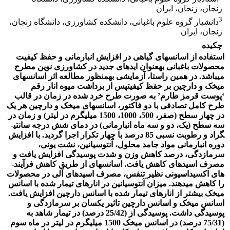
زنجان، زنجان، ایران
3
دانشیار گروه علوم باغبانی، دانشکده کشاورزی، دانشگاه زنجان،
زنجان، ایران
چکیده
استفاده از اسانس­های گیاهی در افزایش انبارمانی و حفظ کیفیت
محصولات باغبانی به­عنوان ایده­ای جدید در کشاورزی نوین مطرح
می­باشد. در همین راستا، آزمایشی به­منظور مطالعه اثر اسانس­های
میخک و دارچین بر حفظ کیفیتپس از برداشت میوه انار رقم
‘پوست قرمز طارم’ به صورت طرح خرد شده در زمان در قالب
طرح کامل تصادفی با دو فاکتور، اسانس­های میخک و دارچین هر یک
در چهار سطح (صفر، 500، 1000، 1500 میلی­گرم در لیتر) و زمان در
سه سطح (یک، دو و سه ­ماه انبارمانی) در دمای شش درجه سانتی­
گراد و رطوبت نسبی 85 درصد با چهار تکرار اجرا گردید. با افزایش
دوره انبارمانی مواد جامد محلول، آنتوسیانین، نشت یونی،
سرمازدگی، درصد کاهش وزن و شدت پوسیدگی افزایش یافت و
مصرف اسید­های کاهش یافت. اسانس­های از طریق کاهش فرآیند­
های اکسیداسیونی نظیر تنفس، مصرف اسید­های آلی در محصولات
را کاهش می­دهند. میزان آنتوسیانین در انارهای تیمار شده با اسانس
میخک بیشتر از انارهای تیمار شده با اسانس دارچین افزایش یافت.
اسانس میخک و اسانس دارچین تاثیر یکسان بر سرمازدگی و
پوسیدگی داشت. پوسیدگی از (25/42 درصد) در تیمار شاهد به
(75/31 درصد) در اسانس میخک 1500 میلی­گرم در لیتر در ماه سوم