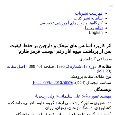
فهرست نشریات
سامانه نشر کتاب
کارگاه‌ها و دوره‌های آموزشی تخصصی
تماس با ما
English
اثر کاربرد اسانس های میخک و دارچین بر حفظ کیفیت
پس از برداشت میوه انار رقم ‘پوست قرمز طارم’
به زراعی کشاورزی
مقاله 9
،
دوره 18، شماره 2
، 1395
، صفحه
389-401
اصل مقاله
)
1.29 M
(
نوع مقاله: مقاله پژوهشی
شناسه دیجیتال (DOI):
10.22059/jci.2016.56576
نویسندگان
3
2
1
*
مهشید غفوری
؛
علی سلیمانی
؛
ولی ربیعی
1
دانشجوی سابق کارشناسی ارشد گروه علوم باغبانی، دانشکده
کشاورزی، دانشگاه زنجان، زنجان، ایران
2
استادیار گروه علوم باغبانی، دانشکده کشاورزی، دانشگاه