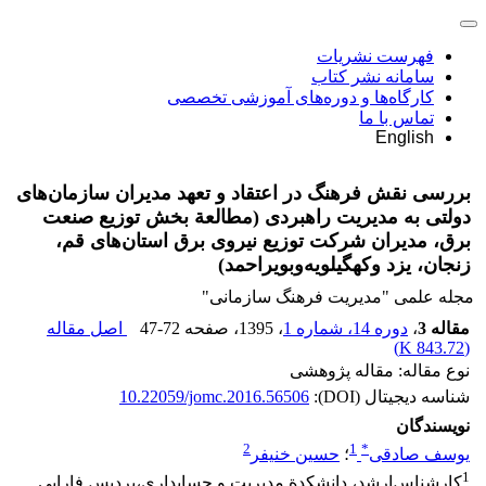
فهرست نشریات
سامانه نشر کتاب
کارگاه‌ها و دوره‌های آموزشی تخصصی
تماس با ما
English
بررسی نقش فرهنگ در اعتقاد و تعهد مدیران سازمان‌های
دولتی به مدیریت راهبردی (مطالعة بخش توزیع صنعت
برق، مدیران شرکت توزیع نیروی برق استان‌های قم،
زنجان، یزد وکهگیلویه‌وبویراحمد)
مجله علمی "مدیریت فرهنگ سازمانی"
مقاله 3
،
دوره 14، شماره 1
، 1395
، صفحه
47-72
اصل مقاله
)
843.72 K
(
نوع مقاله: مقاله پژوهشی
شناسه دیجیتال (DOI):
10.22059/jomc.2016.56506
نویسندگان
2
1
*
یوسف صادقی
؛
حسین خنیفر
1
کارشناس‌ارشد، دانشکدة مدیریت و حسابداری،پردیس فارابی