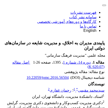
فهرست نشریات
سامانه نشر کتاب
کارگاه‌ها و دوره‌های آموزشی تخصصی
تماس با ما
English
پایبندی مدیران به اخلاق، و مدیریت شایعه در سازمان‌های
دولتی ایران
مجله علمی "مدیریت فرهنگ سازمانی"
مقاله 1
،
دوره 14، شماره 1
، 1395
، صفحه
1-26
اصل مقاله
)
620.07 K
(
نوع مقاله: مقاله پژوهشی
شناسه دیجیتال (DOI):
10.22059/jomc.2016.56504
نویسندگان
2
1
*
سیدمحمد مقیمی
؛
رحمان غفاری
1
استاد، دانشکدة مدیریت، دانشگاه تهران، ایران
2
دکتری مدیریت کسب‌وکار و دانشجوی دکتری مدیریت، گرایش
سیاست‌گذاری عمومی، دانشکدۀ مدیریت، دانشگاه تهران، ایران