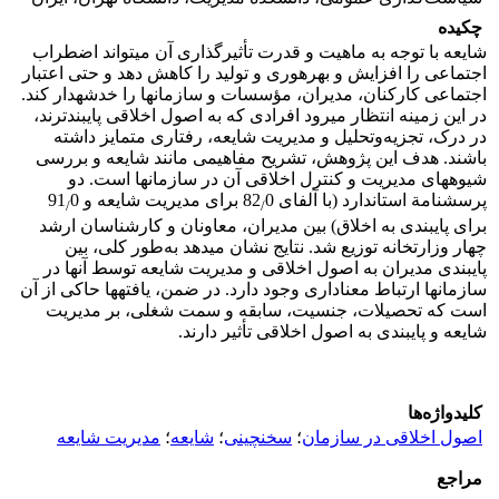
چکیده
شایعه با توجه به ماهیت و قدرت تأثیرگذاری آن می­تواند اضطراب
اجتماعی را افزایش و بهره­وری و تولید را کاهش دهد و حتی اعتبار
اجتماعی کارکنان، مدیران، مؤسسات و سازمان­ها را خدشه­دار کند.
در این زمینه انتظار می­رود افرادی که به اصول اخلاقی پایبندترند،
در درک، تجزیه‌وتحلیل و مدیریت شایعه، رفتاری متمایز داشته
باشند. هدف این پژوهش، تشریح مفاهیمی مانند شایعه و بررسی
شیوه­های مدیریت و کنترل اخلاقی آن در سازمان­ها است. دو
پرسشنامة استاندارد (با آلفای 82
0 برای مدیریت شایعه و 91
0
/
/
برای پایبندی به اخلاق) بین مدیران، معاونان و کارشناسان ارشد
چهار وزارتخانه توزیع شد. نتایج نشان می­دهد به‌طور کلی، بین
پایبندی مدیران به اصول اخلاقی و مدیریت شایعه توسط آن­ها در
سازمان­ها ارتباط معناداری وجود دارد. در ضمن، یافته­ها حاکی از آن
است که تحصیلات، جنسیت، سابقه و سمت شغلی، بر مدیریت
شایعه و پایبندی به اصول اخلاقی تأثیر دارند.
کلیدواژه‌ها
اصول اخلاقی در سازمان
؛
سخن­چینی
؛
شایعه
؛
مدیریت شایعه
مراجع