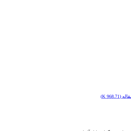
اله (
968.71 K
)