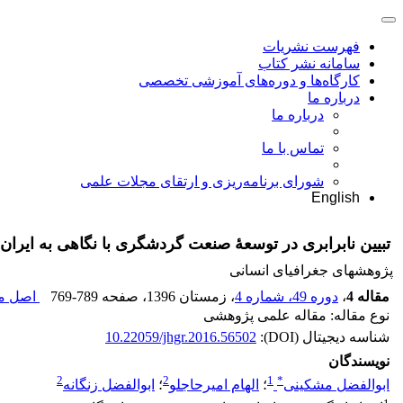
فهرست نشریات
سامانه نشر کتاب
کارگاه‌ها و دوره‌های آموزشی تخصصی
درباره ما
درباره ما
تماس با ما
شورای برنامه‌ریزی و ارتقای مجلات علمی
English
تبیین نابرابری در توسعۀ صنعت گردشگری با نگاهی به ایران
پژوهشهای جغرافیای انسانی
مقاله 4
،
دوره 49، شماره 4
، زمستان 1396
، صفحه
769-789
اصل مق
نوع مقاله: مقاله علمی پژوهشی
شناسه دیجیتال (DOI):
10.22059/jhgr.2016.56502
نویسندگان
2
2
1
*
ابوالفضل مشکینی
؛
الهام امیرحاجلو
؛
ابوالفضل زنگانه