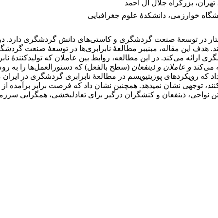
تهران، بزرگراه جلال آل احمد
شگاه خوارزمی، دانشکدۀ علوم جغرافیایی
تار در توسعۀ صنعت گردشگری و کاستی‌های دانش گردشگری دارد. در ا
 هدف این مقاله، مبنی­بر مطالعۀ نابرابری‌ها در توسعۀ صنعت گردشگری
ی ارائه می‌کند. در این مطالعه، روابط بین عاملان که تولیدکنندۀ ن
 می‌کند
و عاملان و ذینفعان
(سطح بالفعل) که دستورالعمل‌ها را به روش
اد که رویکردهای پوزیتیویسم در مطالعۀ نابرابری گردشگری در ایران
، توجهی نشان نمی­دهد. همچنین نشان داد که فرصت برابر برآمده از 
فتن نواحی، ذینفعان و کنشگران درگیر برای تعادل­بخشی، همگرایی سرزم