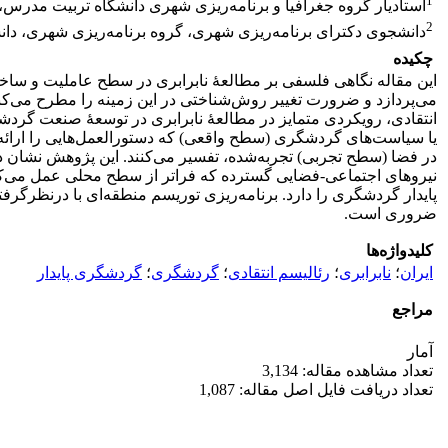
1
استادیار گروه جغرافیا و برنامه‌ریزی شهری دانشگاه تربیت مدرس، 
2
دانشجوی دکترای برنامه‌ریزی شهری، گروه برنامه‌ریزی شهری، دان
چکیده
این مقاله نگاهی فلسفی بر مطالعۀ نابرابری در سطح عاملیت و ساخ
می‌پردازد و ضرورت تغییر روش‌شناختی در این زمینه را مطرح می‌کند.
انتقادی، رویکردی متمایز در مطالعۀ نابرابری در توسعۀ صنعت گردشگر
یا سیاست‌های گردشگری (سطح واقعی) که دستورالعمل‌هایی را ارائه
در فضا (سطح تجربی) تجربه‌شده، تفسیر می‌کنند. این پژوهش نشان د
نیروهای اجتماعی-فضایی گسترده که فراتر از سطح محلی عمل می‌کنند
پایدار گردشگری را دارد. برنامه‌ریزی توریسم منطقه‌ای با درنظرگر
ضروری است.
کلیدواژه‌ها
ایران
؛
نابرابری
؛
رئالیسم انتقادی
؛
گردشگری
؛
گردشگری پایدار
مراجع
آمار
تعداد مشاهده مقاله: 3,134
تعداد دریافت فایل اصل مقاله: 1,087