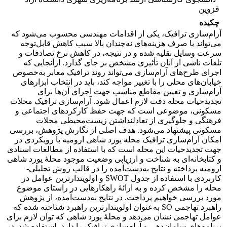
قزوین
چکیده
آرام‌سازی ترافیک، یکی از اقدامات مهندسی محسوب می‌شود که
می‌تواند با صرف هزینه‌های نه‌چندان بالا سبب کاهش قابل‌توجه
سرعت وسایل نقلیه شده و در نتیجه، در کاهش نرخ تصادفات و
تلفات ناشی از آنان تأثیری مشخص بر جای گذارد. ازآنجایی‌ که
اجرای طرح‌های آرام‌سازی می‌تواند روند ترافیک معابر به‌خصوص
خیابان‌های محلی را با تغییر مواجه کند، باید در انتخاب ابزارهای
آرام‌سازی و تعیین مقاطع مناسب جهت اجرای آن‌ها برای
تجدیدحیات محله دقت لازم اعمال شود. آرام‌سازی ترافیک محلات
مسکونی، موضوعی است که جهت حفظ کارکردهای اجتماعی و
فرهنگی و جلوگیری از تعادل­نداشتن زیست‌محیطی محلات
مسکونی پیشنهاد می‌شود. هدف اصلی از نگارش پژوهش، بررسی
امکان آرام‌سازی ترافیک محله یورد شاهی ارومیه با رویکردی در
جهت تجدیدحیات این محله است که با استفاده از مطالعات اسنادی
و کتابخانه‌ای به شناخت و ارزیابی وضعیت موجود محلۀ یورد شاهی
ارومیه پرداخته و نتایج به‌دست‌آمده را در قالب روش تحلیلی-
کاربردی با استفاده از جدول SWOT و اولویت­دارترین عوامل در
محله را مشخص کرده و به ارائۀ راهکارهایی در راستای موضوع
مورد بررسی خواهیم پرداخت. در نتایج به‌دست‌آمده، از پژوهش
راهبرد تهاجمی SO به‌عنوان اولویت­دارترین راهبرد شناخته ­شده که
عوامل تهاجمی نشان می‌دهد و محلۀ یورد شاهی که توان لازم برای
برنامه‌های سامان‌دهی و آرام‌سازی ترافیک را دارد، استفاده شد. در