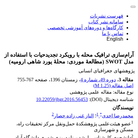
فهرست نشریات
سامانه نشر کتاب
کارگاه‌ها و دوره‌های آموزشی تخصصی
تماس با ما
English
آرام‌سازی ترافیک محله با رویکرد تجدیدحیات با استفاده از
مدل SWOT (مطالعۀ موردی: محلۀ یورد شاهی ارومیه)
پژوهشهای جغرافیای انسانی
مقاله 3
،
دوره 49، شماره 4
، زمستان 1396
، صفحه
755-767
اصل مقاله (
1.25 M
)
نوع مقاله: مقاله علمی پژوهشی
شناسه دیجیتال (DOI):
10.22059/jhgr.2016.56453
نویسندگان
2
1
*
محمدرضا احدی
؛
الناز غنی زاده حصار
1
عضو هیئت‌علمی پژوهشکدۀ حمل‌ونقل مرکز تحقیقات راه،
مسکن و شهرسازی
2
دانشجوی کارشناسی ارشد برنامه‌ریزی شهری دانشگاه آزاد