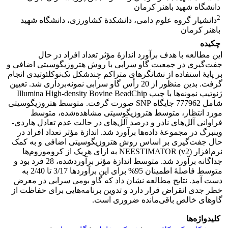
دانشگاه شهید باهنر کرمان
2
دانشیار گروه علوم دامی، دانشکدۀ کشاورزی، دانشگاه شهید
باهنر کرمان
چکیده
این مطالعه با هدف برآورد اندازۀ مؤثر تعداد افراد در حال
جفت‌گیری در جمعیت گاو سرابی با روش هتروزیگوسیتی اضافی و
بر پایۀ استفاده از نشانگرهای متراکم چندشکل تک‌نوکلئوتیدی انجام
گرفت. بدین منظور از 20 رأس گاو سرابی نمونه‌برداری شد. تعیین
ژنوتیپ نمونه‌ها با چیپ Illumina High-density Bovine BeadChip
شامل 777962 جایگاه SNP صورت گرفت. متوسط هتروزیگوسیتی
مورد انتظار، متوسط هتروزیگوسیتی مشاهده‌شده، متوسط
فراوانی آلل‌های نادر و درصد آلل‌های در حالت عدم تعادل هاردی-
وینبرگ در مجموعۀ داده‌ها برآورد شد. اندازۀ مؤثر تعداد افراد در
حال جفت‌گیری بر اساس روش هتروزیگوسیتی اضافی و به کمک
نرم‌افزار NEESTIMATOR (v2) به ازای هریک از کروموزوم‌ها
جداگانه برآورد شد. متوسط اندازۀ مؤثر برآوردشده، 28 فرد بود و
متوسط فاصلۀ اطمینان 95% برای این برآوردها 3/17 تا 2/40 به
دست آمد. نتایج مطالعه نشان داد که گاو بومی سرابی در معرض
خطر جدی انقراض قرار دارد و تدوین برنامه‌هایی برای حفاظت از
گاوهای خالص باقی‌مانده ضروری است.
کلیدواژه‌ها