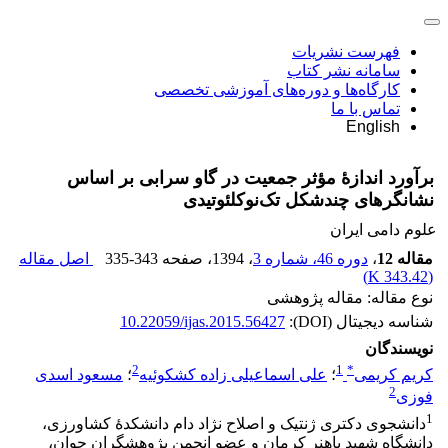
فهرست نشریات
سامانه نشر کتاب
کارگاه‌ها و دوره‌های آموزشی تخصصی
تماس با ما
English
برآورد اندازۀ مؤثر جمعیت در گاو سرابی بر اساس
نشانگرهای چندشکل تک‌نوکلئوتیدی
علوم دامی ایران
مقاله 12
،
دوره 46، شماره 3
، 1394
، صفحه
335-343
اصل مقاله
)
343.42 K
(
نوع مقاله: مقاله پژوهشی
شناسه دیجیتال (DOI):
10.22059/ijas.2015.56427
نویسندگان
2
1
*
کریم کریمی
؛
علی اسماعیلی زاده کشکوئیه
؛
مسعود اسدی
2
فوزی
1
دانشجوی دکتری ژنتیک و اصلاح نژاد دام دانشکدۀ کشاورزی،
دانشگاه شهید باهنر کرمان و عضو انجمن پژوهشگران جوان،