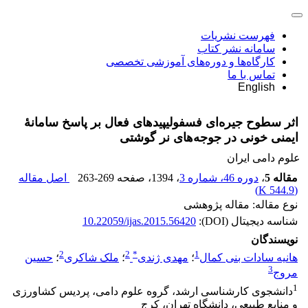
فهرست نشریات
سامانه نشر کتاب
کارگاه‌ها و دوره‌های آموزشی تخصصی
تماس با ما
English
اثر سطوح جیره‌ای فسفولیپیدهای فعال بر پاسخ سامانۀ
ایمنی خونی در جوجه‌های نر گوشتی
علوم دامی ایران
مقاله 5
،
دوره 46، شماره 3
، 1394
، صفحه
263-269
اصل مقاله
)
544.9 K
(
نوع مقاله: مقاله پژوهشی
شناسه دیجیتال (DOI):
10.22059/ijas.2015.56420
نویسندگان
2
2
*
1
هانیه سادات بنی کمال
؛
مهدی ژندی
؛
ملک شاکری
؛
حسین
3
مروج
1
دانشجوی کارشناسی ارشد، گروه علوم دامی، پردیس کشاورزی
و منابع طبیعی، دانشگاه تهران، کرج