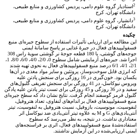
2
استادیار گروه علوم دامی، پردیس کشاورزی و منابع طبیعی،
دانشگاه تهران، کرج
3
دانشیار، گروه علوم دامی، پردیس کشاورزی و منابع طبیعی،
دانشگاه تهران، کرج
چکیده
این مطالعه برای ارزیابی تأثیرات استفاده از سطوح جیره‌ای منبع
فسفولیپیدهای فعال در جیرۀ غذایی بر پاسخ سامانۀ ایمنی
جوجه‌های گوشتی، با 180 قطعه جوجۀ نر گوشتی سویۀ راس 308
اجرا شد. جیره‌های آزمایشی شامل سطوح 0، 2/0، 4/0، 6/0، 8/0، 1،
2/1، 4/1، 6/1 درصد منبع فسفولیپیدهای فعال به نحوی تهیه شدند
که انرژی قابل سوخت‌وساز، پروتئین و سایر مواد مغذی در آن‌ها
یکسان بود. خون‌گیری در 16 روزگی برای سنجش پادتن علیه
ویروس نیوکاسل، در 41 روزگی برای سنجش تفریقی گلبول‌های
سفید و در 36 روزگی و 45 روزگی برای تست تیتر پادتن علیه پادگن
گلبول قرمز گوسفند انجام گرفت. نتایج نشان داد که سطح جیره‌ای
منبع فسفولیپیدهای فعال بر اندام‌های لنفاوی، تعداد هتروفیل،
لنفوسیت، مونوسیت، بازوفیل، نسبت هتروفیل به لنفوسیت، تیتر
آنتی‌بادی‌های G و M به علاوه تیتر آنتی‌بادی ضد نیوکاسل اثر
معناداری نداشت. در نتیجه، به نظر می‌رسد که سطوح
استفاده‌شدۀ منبع فسفولیپیدهای فعال، اثری بر فراسنجه‌های
ایمنی ارزیابی‌شده در این آزمایش نداشتند.