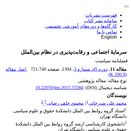
فهرست نشریات
سامانه نشر کتاب
کارگاه‌ها و دوره‌های آموزشی تخصصی
تماس با ما
English
سرمایۀ اجتماعی و رقابت‌پذیری در نظام بین‌الملل
فصلنامه سیاست
مقاله 11
،
دوره 45، شماره 3
، 1394
، صفحه
721-740
اصل مقاله
)
290.9 K
(
نوع مقاله: مقاله پژوهشی
شناسه دیجیتال (DOI):
10.22059/jpq.2015.55584
نویسندگان
2
*
1
محمد علی شیرخانی
؛
محمود خلف رضایی
1
استاد گروه روابط بین الملل دانشکدۀ حقوق و علوم سیاسی
دانشگاه تهران
2
دانشجوی کارشناسی ارشد گروه روابط بین الملل دانشکدۀ
حقوق و علوم سیاسی دانشگاه تهران