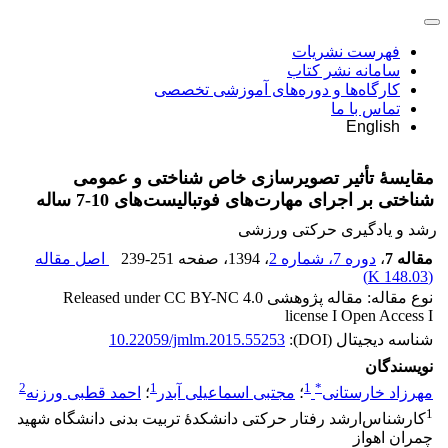
فهرست نشریات
سامانه نشر کتاب
کارگاه‌ها و دوره‌های آموزشی تخصصی
تماس با ما
English
مقایسۀ تأثیر تصویرسازی خاص شناختی و عمومی
شناختی بر اجرای مهارت‌های فوتبالیست‌های 10-7 ساله
رشد و یادگیری حرکتی ورزشی
مقاله 7
،
دوره 7، شماره 2
، 1394
، صفحه
239-251
اصل مقاله
)
148.03 K
(
نوع مقاله: مقاله پژوهشی Released under CC BY-NC 4.0
license I Open Access I
شناسه دیجیتال (DOI):
10.22059/jmlm.2015.55253
نویسندگان
2
1
1
*
مهرزاد خارستانی
؛
مجتبی اسماعیلی آبدر
؛
احمد قطبی ورزنه
1
کارشناس‌ارشد رفتار حرکتی دانشکدۀ تربیت بدنی دانشگاه شهید
چمران اهواز