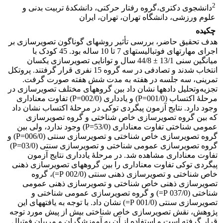
2
دانشجوی دکتری،گروه رفتار حرکتی، دانشکدۀ تربیت بدنی و
علوم ورزشی، دانشگاه تهران، تهران، ایران
چکیده
هدف تحقیق حاضر، بررسی تأثیر روش­های گوناگون تصویرسازی بر
اجرای مهارت­های فوتبالیست­های 7 تا 10 ساله بود. 45 کودک با
میانگین سنی 13/1 ± 44/8 سال و توانایی تصویرسازی یکسان
انتخاب شدند و تصادفی در سه گروه 15 نفری قرار گرفتند. پروتکل
تمرینی، سه جلسه در هفته به مدت شش هفته صورت گرفت.
تجزیه‌و‌تحلیل داده­ها نشان داد بین گروه­های مختلف تصویرسازی در
مرحلۀ اکتساب (001/0=P) و یادداری (002/0=P) تفاوت معنا­داری
وجود دارد. نتایج آزمون پیگردی توکی در مرحلۀ اکتساب نشان داد
که بین گروه تصویرسازی خاص شناختی و گروه تصویرسازی
عمومی شناختی تفاوت معناداری (53/0=P) وجود ندارد، ولی بین
گروه تصویرسازی خاص شناختی و تصویرسازی سنتی (006/0=P) و
گروه تصویرسازی عمومی شناختی و تصویرسازی سنتی (03/0=P)
تفاوت معنا­داری مشاهده شد. در مرحلۀ یادداری نتایج آزمون
پیگردی توکی تفاوت معنا­داری را بین گروه­های تصویرسازی ذهنی
خاص شناختی و تصویرسازی ذهنی سنتی (002/0 P=)، گروه
تصویرسازی ذهنی خاص شناختی و تصویرسازی ذهنی عمومی
شناختی (037/0 P=) و گروه تصویرسازی عمومی شناختی و
تصویرسازی سنتی (001/0 P=) نشان داد. با توجه به یافته­های این
پژوهش، نقش تصویرسازی خاص شناختی بیش از پیش مورد توجه
قرار گرفته است و استفاده از آن به آموزشگران و مربیان فوتبال