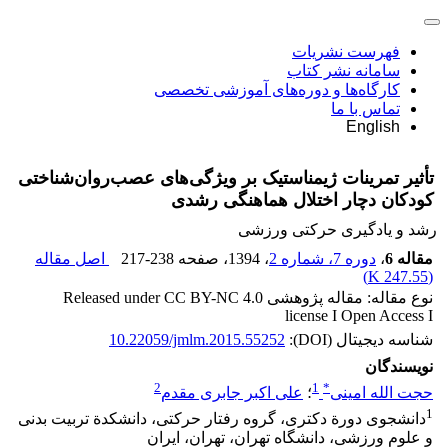
فهرست نشریات
سامانه نشر کتاب
کارگاه‌ها و دوره‌های آموزشی تخصصی
تماس با ما
English
تأثیر تمرینات ژیمناستیک بر ویژگی‌های عصب‌روان‌شناختی
کودکان دچار اختلال هماهنگی رشدی
رشد و یادگیری حرکتی ورزشی
مقاله 6
،
دوره 7، شماره 2
، 1394
، صفحه
217-238
اصل مقاله
)
247.55 K
(
نوع مقاله: مقاله پژوهشی Released under CC BY-NC 4.0
license I Open Access I
شناسه دیجیتال (DOI):
10.22059/jmlm.2015.55252
نویسندگان
2
1
*
حجت الله امینی
؛
علی اکبر جابری مقدم
1
دانشجوی دورة دکتری، گروه رفتار حرکتی، دانشکدة تربیت بدنی
و علوم ورزشی، دانشگاه تهران، تهران، ایران