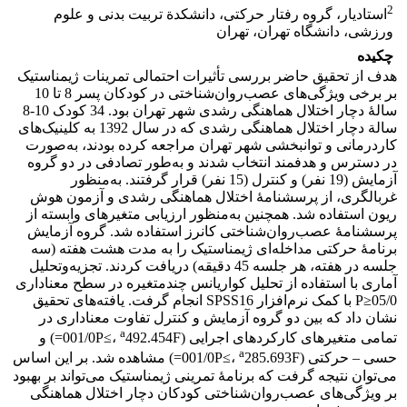
2
استادیار، گروه رفتار حرکتی، دانشکدة تربیت بدنی و علوم
ورزشی، دانشگاه تهران، تهران
چکیده
هدف از تحقیق حاضر بررسی تأثیرات احتمالی تمرینات ژیمناستیک
بر برخی ویژگی‌های عصب‌روان‌شناختی در کودکان پسر 8 تا 10
سالۀ دچار اختلال هماهنگی رشدی شهر تهران بود. 34 کودک 10-8
سالة دچار اختلال هماهنگی رشدی که در سال 1392 به کلینیک‌های
کاردرمانی و توانبخشی شهر تهران مراجعه کرده بودند، به‌صورت
در دسترس و هدفمند انتخاب شدند و به‌طور تصادفی در دو گروه
آزمایش (19 نفر) و کنترل (15 نفر) قرار گرفتند. به‌منظور
غربالگری، از پرسشنامۀ اختلال هماهنگی رشدی و آزمون هوش
ریون استفاده شد. همچنین به‌منظور ارزیابی متغیرهای وابسته از
پرسشنامۀ عصب‌روان‌شناختی کانرز استفاده شد. گروه آزمایش
برنامۀ حرکتی مداخله‌ای ژیمناستیک را به مدت هشت هفته (سه
جلسه در هفته، هر جلسه 45 دقیقه) دریافت کردند. تجزیه‌وتحلیل
آماری با استفاده از تحلیل کواریانس چندمتغیره در سطح معناداری
05/0≤P با کمک نرم‌افزار SPSS‌16 انجام گرفت. یافته‌های تحقیق
نشان داد که بین دو گروه آزمایش و کنترل تفاوت معناداری در
a
تمامی متغیرهای کارکردهای اجرایی (001/0P≤،
492.454F=) و
a
حسی – حرکتی (001/0P≤،
285.693F=) مشاهده شد. بر این اساس
می‌توان نتیجه گرفت که برنامۀ تمرینی ژیمناستیک می‌تواند بر بهبود
بر ویژگی‌های عصب‌روان‌شناختی کودکان دچار اختلال هماهنگی