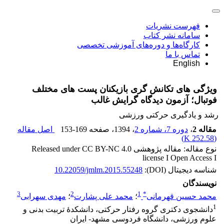
فهرست نشریات
سامانه نشر کتاب
کارگاه‌ها و دوره‌های آموزشی تخصصی
تماس با ما
English
ویژگی های تکانش گری بازیکنان پست های مختلف
فوتبال؛ آزمون دیدگاه گرایش غالب
رشد و یادگیری حرکتی ورزشی
مقاله 2
،
دوره 7، شماره 2
، 1394
، صفحه
153-169
اصل مقاله
)
252.58 K
(
نوع مقاله: مقاله پژوهشی Released under CC BY-NC 4.0
license I Open Access I
شناسه دیجیتال (DOI):
10.22059/jmlm.2015.55248
نویسندگان
3
2
1
*
محمد حسین قهرمانی
؛
محمد علی پشارت
؛
مهدی سهرابی
1
دانشجوی دکتری گروه رفتار حرکتی، دانشکدۀ تربیت ‌بدنی و
علوم ورزشی، دانشگاه فردوسی مشهد- ایران