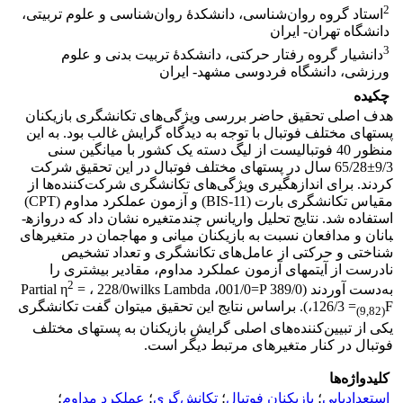
2
استاد گروه روا‌‌‌ن‌شناسی، دانشکدۀ روان‌شناسی و علوم تربیتی،
دانشگاه تهران- ایران
3
دانشیار گروه رفتار حرکتی، دانشکدۀ تربیت ‌بدنی و علوم
ورزشی، دانشگاه فردوسی مشهد- ایران
چکیده
هدف اصلی تحقیق حاضر بررسی ویژگی‌های تکانش­گری بازیکنان
پست­های مختلف فوتبال با توجه به دیدگاه گرایش غالب بود. به این
منظور 40 فوتبالیست از لیگ دسته یک کشور با میانگین سنی
9/3±65/28 سال در پست­های مختلف فوتبال در این تحقیق شرکت
کردند. برای اندازه­گیری ویژگی‌های تکانش­گری شرکت‌کننده‌ها از
مقیاس تکانش­گری بارت (BIS-11) و آزمون عملکرد مداوم (CPT)
استفاده شد. نتایج تحلیل واریانس چندمتغیره نشان داد که دروازه­
بانان و مدافعان نسبت به بازیکنان میانی و مهاجمان در متغیرهای
شناختی و حرکتی از عامل‌های تکانش­گری و تعداد تشخیص
نادرست از آیتم­های آزمون عملکرد مداوم، مقادیر بیشتری را
2
به‌دست آوردند (389/0 Partial η
= ، 228/0wilks Lambda ،001/0=P
،126/3 =
F). براساس نتایج این تحقیق می­توان گفت تکانش­گری
(9,82)
یکی از تبیین‌کننده‌های اصلی گرایش بازیکنان به پست­های مختلف
فوتبال در کنار متغیرهای مرتبط دیگر است.
کلیدواژه‌ها
استعدادیابی
؛
بازیکنان فوتبال
؛
تکانش‌گری
؛
عملکرد مداوم
؛