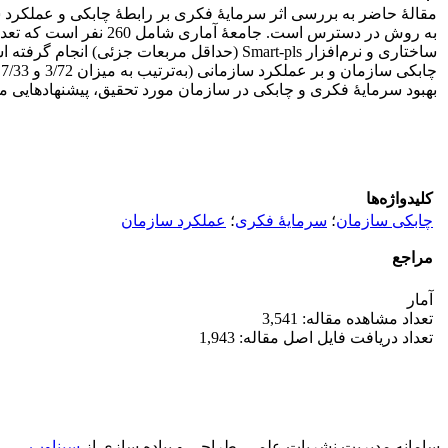
مقالۀ حاضر به بررسی اثر سرمایۀ فکری بر رابطۀ چابکی و عملکرد
بهبود سرمایۀ فکری و چابکی در سازمان مورد تحقیق، پیشنهادهایی
کلیدواژه‌ها
چابکی سازمان
؛
سرمایۀ فکری
؛
عملکرد سازمان
مراجع
آمار
تعداد مشاهده مقاله: 3,541
تعداد دریافت فایل اصل مقاله: 1,943
سامانه مدیریت نشریات علمی.
طراحی و پیاده سازی از
سیناوب