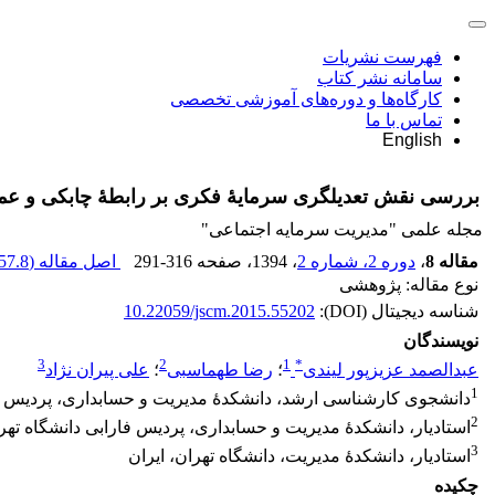
فهرست نشریات
سامانه نشر کتاب
کارگاه‌ها و دوره‌های آموزشی تخصصی
تماس با ما
English
بررسی نقش تعدیلگری سرمایۀ فکری بر رابطۀ چابکی و عمل
مجله علمی "مدیریت سرمایه اجتماعی"
مقاله 8
،
دوره 2، شماره 2
، 1394
، صفحه
291-316
اصل مقاله (
57.8 K
نوع مقاله: پژوهشی
شناسه دیجیتال (DOI):
10.22059/jscm.2015.55202
نویسندگان
3
2
1
*
عبدالصمد عزیزپور لیندی
؛
رضا طهماسبی
؛
علی پیران نژاد
1
دانشجوی کارشناسی ارشد، دانشکدۀ مدیریت و حسابداری، پردیس فار
2
استادیار، دانشکدۀ مدیریت و حسابداری، پردیس فارابی دانشگاه تهرا
3
استادیار، دانشکدۀ مدیریت، دانشگاه تهران، ایران
چکیده