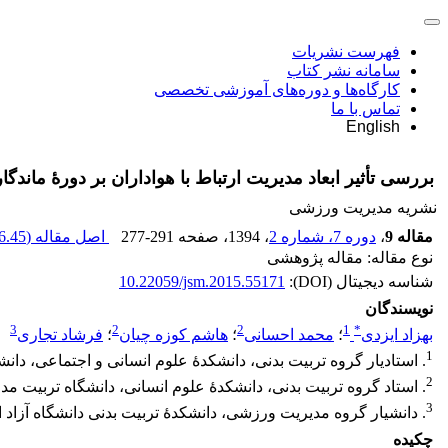
فهرست نشریات
سامانه نشر کتاب
کارگاه‌ها و دوره‌های آموزشی تخصصی
تماس با ما
English
بررسی تأثیر ابعاد مدیریت ارتباط با هواداران بر دورۀ ماندگار
نشریه مدیریت ورزشی
مقاله 9
،
دوره 7، شماره 2
، 1394
، صفحه
277-291
اصل مقاله (
.45 K
نوع مقاله: مقاله پژوهشی
شناسه دیجیتال (DOI):
10.22059/jsm.2015.55171
نویسندگان
3
2
2
1
*
بهزاد ایزدی
؛
محمد احسانی
؛
هاشم کوزه چیان
؛
فرشاد تجاری
1
. استادیار گروه تربیت ‌بدنی، دانشکدۀ علوم انسانی و اجتماعی، دان
2
. استاد گروه تربیت ‌بدنی، دانشکدۀ علوم انسانی، دانشگاه تربیت مد
3
. دانشیار گروه مدیریت ورزشی، دانشکدۀ تربیت ‌بدنی دانشگاه آزاد ا
چکیده