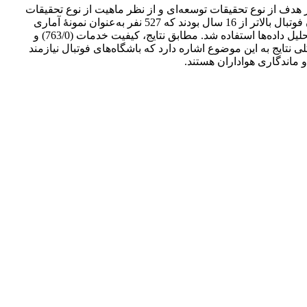
 هدف از نوع تحقیقات توسعه‌ای و از نظر ماهیت از نوع تحقیقات
اکتشافی است و اطلاعات لازم از طریق مصاحبه، مشاهده، بررسی ادبیات نظری و پرسشنامه گردآوری شد. جامعۀ آماری تحقیق، هواداران فوتبال بالاتر از 16 سال بودند که 527 نفر به‌عنوان نمونۀ آماری
به‌کار گرفته شدند. از آمار توصیفی و استنباطی شامل کولموگروف- اسمیرنوف، همبستگی پیرسون، رگرسیون و تحلیل مسیر برای تجزیه‌وتحلیل داده‌ها استفاده شد. مطابق نتایج، کیفیت خدمات (763/0) و
 مستقیم و حمایت سازمانی به‌صورت غیرمستقیم بر دورۀ ماندگاری هوادار تأثیر می‌گذارند (475/0). به‌طور کلی نتایج به این موضوع اشاره دارد که باشگاه‌های فوتبال نیازمند
ماندگاری هواداران هستند.