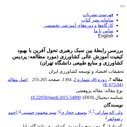
فهرست نشریات
سامانه نشر کتاب
کارگاه‌ها و دوره‌های آموزشی تخصصی
تماس با ما
English
بررسی رابطۀ بین سبک رهبری تحول‏ آفرین با بهبود
کیفیت آموزش عالی کشاورزی (مورد مطالعه: پردیس
کشاورزی و منابع ‌طبیعی دانشگاه تهران)
تحقیقات اقتصاد و توسعه کشاورزی ایران
مقاله 7
،
دوره 46، شماره 2
، 1394
، صفحه
255-265
اصل مقاله
)
673.04 K
(
نوع مقاله: مقاله پژوهشی
شناسه دیجیتال (DOI):
10.22059/ijaedr.2015.54890
نویسندگان
2
2
1
*
ولی اله سارانی
؛
یوسف حجازی
؛
سید محمود حسینی
؛
احمد
2
رضوانفر
1
استادیار گروه ترویج و آموزش کشاورزی، دانشگاه زابل