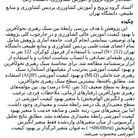
2
استاد گروه ترویج و آموزش کشاورزی پردیس کشاورزی و منابع
طبیعی، دانشگاه تهران
چکیده
این پژوهش با هدف بررسی رابطۀ بین سبک رهبری تحول‏آفرین
با بهبود کیفیت آموزش عالی کشاورزی و در چارچوب کلی پژوهش­
های توصیفی- پیمایشی انجام گرفت. جامعة آماری پژوهش شامل
تمام اعضای هیئت‌‌علمی پردیس کشاورزی و منابع‌ طبیعی دانشگاه
تهران (212 =N) است. با استفاده از فرمول کوکران، 122 نفر به
روش طبقه‌ای تصادفی با انتساب متناسب انتخاب و با استفاده از
ابزار پرسشنامه مطالعه شد. برای محاسبة سبک رهبری تحول‏آفرین
و بهبود کیفیت آموزشی به‌ترتیب از مقیاس‏های استاندارد سبک
رهبری چندعاملی (MLQ) و بهبود کیفیت آموزشی (AQIP) استفاده
شد. مطابق یافته‌ها، بیشترین سطح سبک رهبری تحول‏آفرین،
مربوط به سطح ضعیف (52 نفر، 6/42 درصد) بود. بین مؤلفه‌های
رهبری تحول‌آفرین (رفتارهای آرمانی، ملاحظات فردی، ترغیب
ذهنی و انگیزش الهام‌بخش) با متغیر بهبود کیفیت آموزشی در
سطح معنی‌داری یک درصد رابطة مثبت و معنی­داری وجود داشت،
اما بین متغیرهای سن، رتبة علمی و سابقة خدمت با متغیر بهبود
کیفیت آموزشی رابطة معنی­داری مشاهده نشد. مطابق نتایج تحلیل
رگرسیونی، از میان متغیرهای واردشده فقط متغیر انگیزش
الهام‌بخش (686/0Beta= ) به‌عنوان متغیر‌ اثرگذار بر بهبود کیفیت
آموزشی محسوب می‌شد.