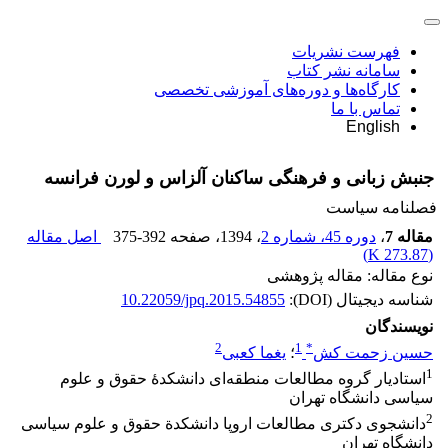
فهرست نشریات
سامانه نشر کتاب
کارگاه‌ها و دوره‌های آموزشی تخصصی
تماس با ما
English
جنبش زبانی و فرهنگی ساکنان آلزاس و لورن فرانسه
فصلنامه سیاست
مقاله 7
،
دوره 45، شماره 2
، 1394
، صفحه
375-392
اصل مقاله
)
273.87 K
(
نوع مقاله: مقاله پژوهشی
شناسه دیجیتال (DOI):
10.22059/jpq.2015.54855
نویسندگان
2
1
*
حسین زحمت کش
؛
یغما کعبی
1
استادیار گروه مطالعات منطقه‌ای دانشکدۀ حقوق و علوم
سیاسی دانشگاه تهران
2
دانشجوی دکتری مطالعات اروپا دانشکدة حقوق و علوم سیاسی
دانشگاه تهران