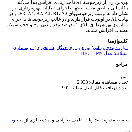
بهره‌برداری از زیرحوضة A1 تا حد زیادی افزایش پیدا می‌کند.
مکان‌یابی مناطق مناسب جهت اجرای عملیات بهره‌برداری نیز
نشان داد به ترتیب زیرحوضه‏های B3، A4، B2، A3، B1، A2، و در
نهایت A1 در اولویت قرار دارند و در غالب زیرحوضه‌ها با اجرای
سناریوی بهره‌برداری بالای 21 درصد مقدار دبی اوج و حجم سیلاب
به‌شدت افزایش می‏یابد.
کلیدواژه‌ها
اولویت‌بندی زمانی
؛
بهره‏برداری جنگل
؛
سیل‏خیزی
؛
شبیه‏سازی
سیلاب
؛
مدل HEC-HMS
مراجع
آمار
تعداد مشاهده مقاله: 2,033
تعداد دریافت فایل اصل مقاله: 991
سامانه مدیریت نشریات علمی.
طراحی و پیاده سازی از
سیناوب