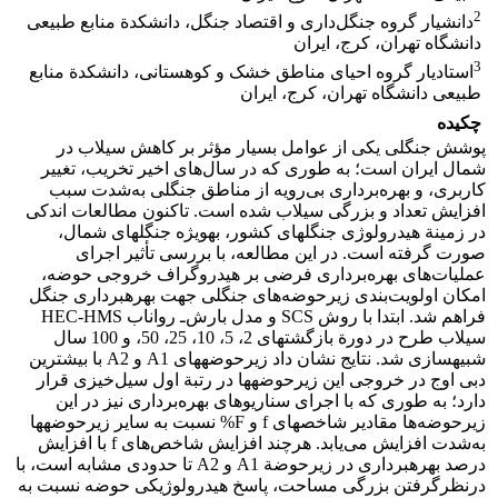
2
دانشیار گروه جنگل‌داری و اقتصاد جنگل، دانشکدة منابع طبیعی
دانشگاه تهران، کرج، ایران
3
استادیار گروه احیای مناطق خشک و کوهستانی، دانشکدة منابع
طبیعی دانشگاه تهران، کرج، ایران
چکیده
پوشش جنگلی یکی از عوامل بسیار مؤثر بر کاهش سیلاب در
شمال ایران است؛ به طوری که در سال‌های اخیر تخریب، تغییر
کاربری، و بهره‌برداری بی‌رویه از مناطق جنگلی به‌شدت سبب
افزایش تعداد و بزرگی سیلاب شده است. تاکنون مطالعات اندکی
در زمینة هیدرولوژی جنگل‏های کشور، به‏ویژه جنگل‏های شمال،
صورت گرفته است. در این مطالعه، با بررسی تأثیر اجرای
عملیات‌های بهره‌برداری فرضی بر هیدروگراف خروجی حوضه،
امکان اولویت‌بندی زیرحوضه‌های جنگلی جهت بهره‏برداری جنگل
فراهم شد. ابتدا با روش SCS و مدل بارش‌ـ رواناب HEC-HMS
سیلاب طرح در دورة بازگشت‏های 2‏‏، 5، 10،‏ 25، 50، و 100 سال
شبیه‏سازی شد. نتایج نشان داد زیرحوضه‏های A1 و A2 با بیشترین
دبی اوج در خروجی این زیرحوضه‏ها در رتبة اول سیل‌خیزی قرار
دارد؛ به طوری که با اجرای سناریوهای بهره‌برداری نیز در این
زیرحوضه‌ها مقادیر شاخص‏های f و F% نسبت به سایر زیرحوضه‏ها
به‌شدت افزایش می‌یابد. هرچند افزایش شاخص‌های f با افزایش
درصد بهره‏برداری در زیرحوضة A1 و A2 تا حدودی مشابه است، با
درنظرگرفتن بزرگی مساحت، پاسخ هیدرولوژیکی حوضه نسبت به