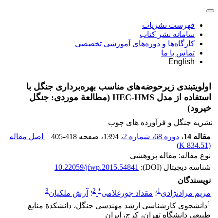
فهرست نشریات
سامانه نشر کتاب
کارگاه‌ها و دوره‌های آموزشی تخصصی
تماس با ما
English
اولویت‏بندی زیرحوضه‌های مناسب بهره‌برداری جنگل با
استفاده از مدل HEC-HMS (مطالعة موردی: جنگل
خیرود)
نشریه جنگل و فرآورده های چوب
مقاله 14
،
دوره 68، شماره 2
، 1394
، صفحه
405-418
اصل مقاله
)
834.51 K
(
نوع مقاله: مقاله پژوهشی
شناسه دیجیتال (DOI):
10.22059/jfwp.2015.54841
نویسندگان
3
2
*
1
مریم مرادنژادی
؛
مقداد جورغلامی
؛
آرش ملکیان
1
دانشجوی کارشناسی‌‏ ارشد مهندسی جنگل، دانشکدة منابع
طبیعی دانشگاه تهران، کرج، ایران