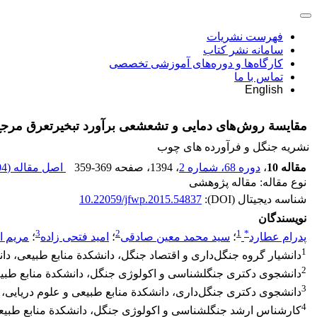
فهرست نشریات
سامانه نشر کتاب
کارگاه‌ها و دوره‌های آموزشی تخصصی
تماس با ما
English
مقایسة روش‌های دمایی و تشعشعی برآورد تبخیرتعرق مرجع با روش استاندارد teith
نشریه جنگل و فرآورده های چوب
مقاله 10
،
دوره 68، شماره 2
، 1394
، صفحه
359-369
اصل مقاله (
 K
نوع مقاله: مقاله پژوهشی
شناسه دیجیتال (DOI):
10.22059/jfwp.2015.54837
نویسندگان
3
2
1
*
پدرام عطارد
؛
سید محمد معین صادقی
؛
امید فتحی زاده
؛
مریم ا
1
دانشیار گروه جنگل‌داری و اقتصاد جنگل، دانشکدة منابع طبیعی، دان
2
دانشجوی دکتری جنگل‏شناسی و اکولوژی جنگل، دانشکدة منابع طبیعی
3
دانشجوی دکتری جنگل‌داری، دانشکدة منابع طبیعی و علوم دریایی، 
4
کارشناس ارشد جنگل‏شناسی و اکولوژی جنگل، دانشکدة منابع طبیعی،