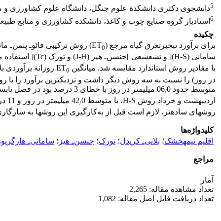
5
دانشجوی دکتری دانشکدة علوم جنگل، دانشگاه علوم کشاورزی و من
6
استادیار گروه صنایع چوب و کاغذ، دانشکدة کشاورزی و منابع طبیعی
چکیده
برای برآورد تبخیرتعرق گیاه مرجع (ET
0
سامانی (H-S)[ و تشعشعی ]جنسن‌ـ هیز (J-H) و تورک (Tc)[ استفاده می‏شود. در این تحقیق، با استفاده از داده‏های ایستگاه هواشناسی کشاورزی هاشم‏آباد گرگان، واقع در اقلیمی نیمه‏خشک، مقادیر ET
با مقادیر روش استاندارد مقایسه شد. میانگین ET
روزانة برآوردی با روش -P-M
0
متوسط حدود 06
0 میلی‏متر در روز با خطای 3 درصد بود در فصل تابستان برآورد روش B-C نسبت به روش‏های دیگر بهتر و به طور میانگین 32
/
اردیبهشت و خرداد روش H-S، با متوسط 42
0 میلی‏متر در روز و 11 درصد خطا، بهترین برآورد را نشان داد. با توجه به کمبود داده‏های هواشناسی استفاده‌شده در روش F-P-M و نیاز روزافزون به برآورد ET
/
روش‏های ساده‏تر، لازم است قبل از به‌کارگیری این روش‏ها به سازگاری آن‌ها با ا
کلیدواژه‌ها
اقلیم نیمه‏خشک
؛
بلانی‌ـ کریدل
؛
تورک
؛
جنسن‌ـ هیز
؛
سامانی‌ـ هارگریوز
مراجع
آمار
تعداد مشاهده مقاله: 2,265
تعداد دریافت فایل اصل مقاله: 1,082