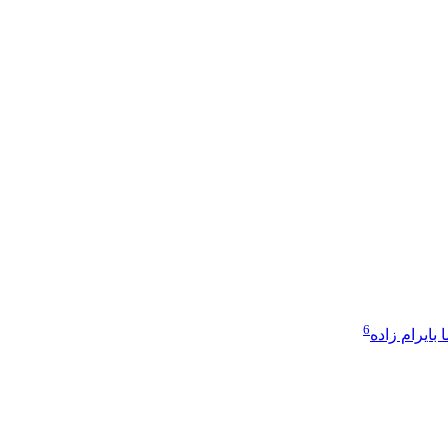
6
ا بایرام زاده