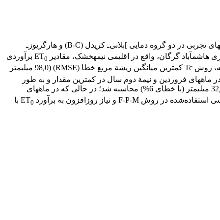
) روش ترکیبی فائو‌ـ پنمن‌ـ مانتیث (F-P-M)، به منزلة روشی استاندارد، جهت ارزیابی نتایج سایر روش‏های تجربی در دو گروه دمایی ]بلانی‌ـ کریدل (B-C) و هارگریوز‌ـ
برآوردی
0
0 میلی‏متر
/
روز) را نسبت به سه روش دیگر داشت و نزدیک‏ترین برآورد را با روش استاندارد نشان داد. در مقیاس ماهیانه، RMSE حاصل از روش Tc در ماه‏های فروردین و نیمة دوم سال در کمترین مقدار و به طور
0 میلی‏متر (با خطای 6%) محاسبه شد؛ در حالی که در ماه‏های
با
0