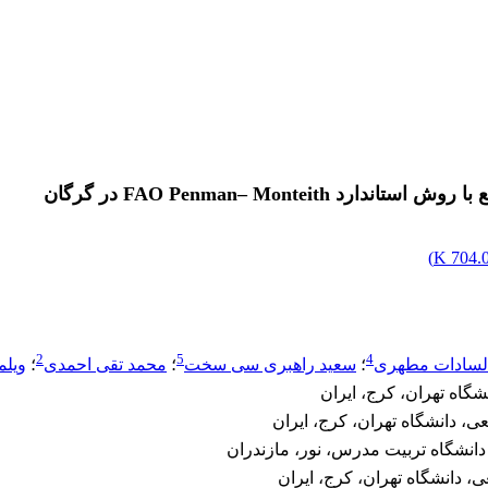
FAO Penman– Mon در گرگان
)
704.04
2
5
4
لسادات مطهری
؛
سعید راهبری سی سخت
؛
محمد تقی احمدی
؛
ویلم
شگاه تهران، کرج، ایران
، دانشگاه تهران، کرج، ایران
دانشگاه تربیت مدرس، نور، مازندران
 دانشگاه تهران، کرج، ایران