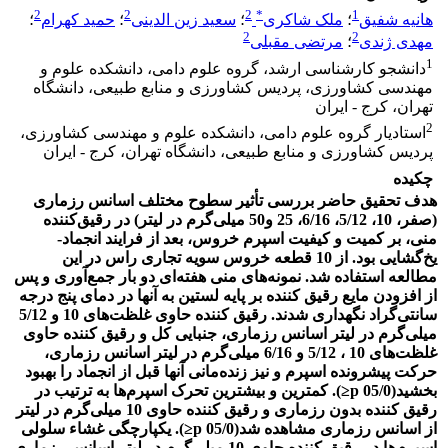
2
2
2
*
1
هانیه شفیق
؛
ملک شاکری
؛
سعید زین الدینی
؛
حمید کهرام
؛
2
2
مهدی ژندی
؛
مرتضی مقبلی
1
دانشجو کارشناسی ارشد، گروه علوم دامی، دانشکده علوم و
مهندسی کشاورزی، پردیس کشاورزی و منابع طبیعی، دانشگاه
تهران، کرج - ایران
2
استادیار گروه علوم دامی، دانشکده علوم و مهندسی کشاورزی،
پردیس کشاورزی و منابع طبیعی، دانشگاه تهران، کرج - ایران
چکیده
هدف تحقیق حاضر بررسی تأثیر سطوح مختلف اسانس رزماری
(صفر، 10، 5/12، 6/16، 25 و50 میلی‌گرم در لیتر) در رقیق‌کننده
منی، بر کمیت و کیفیت اسپرم خروس، بعد از فرایند انجماد-
یخ‌گشایی بود. از 10 قطعه خروس سویه تجاری راس در این
مطالعه استفاده شد. نمونه‌های منی هفته‌ای دو بار جمع‌آوری و پس
از افزودن مایع رقیق کننده بر پایه لستین به آنها در دمای پنج درجه
سانتی‌گراد نگهداری شدند. رقیق کننده حاوی غلظت‌های 10 و 5/12
میلی‌گرم در لیتر اسانس رزماری، جنبایی کل و رقیق کننده حاوی
غلظت‌های 10 ، 5/12 و 6/16 میلی‌گرم در لیتر اسانس رزماری،
حرکت پیشرونده اسپرم‌ و نیز زنده‌مانی آنها قبل از انجماد را بهبود
بخشید(05/0 p≤). کمترین و بیشترین تحرک اسپرم‌ها به ترتیب در
رقیق کننده بدون رزماری و رقیق کننده حاوی 10 میلی‌گرم در لیتر
از اسانس رزماری مشاهده شد(05/0 p≤). یکپارچگی غشاء سلولی
اسپرم‌‌ها در رقیق کننده حاوی 10 میلی‌گرم در لیتر اسانس رزماری