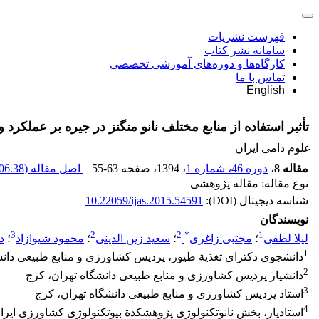
فهرست نشریات
سامانه نشر کتاب
کارگاه‌ها و دوره‌های آموزشی تخصصی
تماس با ما
English
تأثیر استفاده از منابع مختلف نانو منگنز در جیره بر عملکر
علوم دامی ایران
مقاله 8
،
دوره 46، شماره 1
، 1394
، صفحه
55-63
اصل مقاله (
06.38 K
نوع مقاله: مقاله پژوهشی
شناسه دیجیتال (DOI):
10.22059/ijas.2015.54591
نویسندگان
3
2
2
*
1
لیلا لطفی
؛
مجتبی زاغری
؛
سعید زین الدینی
؛
محمود شیوازاد
؛
د
1
دانشجوی دکترای تغذیة طیور، پردیس کشاورزی و منابع طبیعی دانش
2
دانشیار پردیس کشاورزی و منابع طبیعی دانشگاه تهران، کرج
3
استاد پردیس کشاورزی و منابع طبیعی دانشگاه تهران، کرج
4
استادیار، بخش نانوتکنولوژی پژوهشکدة بیوتکنولوژی کشاورزی ایرا