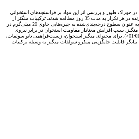
 در خوراک طیور و بررسی اثر این مواد بر فراسنجه‌های استخوانی
اجرا شد. 208 قطعه جوجه خروس گوشتی سویة راس 308 در 10 روزگی در طرحی کاملاً تصادفی با 13 گروه آزمایشی، چهار تکرار و چهار پرنده در هر تکرار به مدت 35 روز مطالعه شدند. ترکیبات منگنز از
چهار منبع مختلف (نانو اکسید، نانو کربنات، نانو سولفات و میکرو سولفات منگنز)، در سه سطح (70، 120 و 170 میلی‌گرم در کیلوگرم جیره) به عنوان سطوح درجه‌بندی‌شده به جیره‌هایی حاوی 20 میلی‌گرم در
ات منگنز، سبب افزایش معنا‌دار مقاومت استخوان در برابر نیروی
فشاری شکننده شد (01/0P<). زیست‌فراهمی ترکیبات مختلف نانو منگنز، در مقایسه با میکرو سولفات منگنز، به طور معنا‌داری بیشتر بود (01/0P<). برای محتوای منگنز استخوان، زیست‌فراهمی نانو سولفات،
رابر با 324، 158 و 125 درصد بود. به طور کلی نتایج این بررسی بیانگر قابلیت جایگزینی میکرو سولفات منگنز به وسیلة ترکیبات