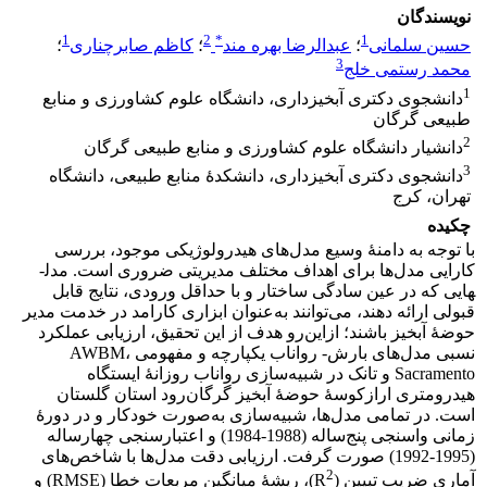
نویسندگان
1
2
*
1
حسین سلمانی
؛
عبدالرضا بهره مند
؛
کاظم صابرچناری
؛
3
محمد رستمی خلج
1
دانشجوی دکتری آبخیزداری، دانشگاه علوم کشاورزی و منابع
طبیعی گرگان
2
دانشیار دانشگاه علوم کشاورزی و منابع طبیعی گرگان
3
دانشجوی دکتری آبخیزداری، دانشکدۀ منابع طبیعی، دانشگاه
تهران، کرج
چکیده
با توجه به دامنۀ وسیع مدل‌های هیدرولوژیکی موجود، بررسی
کارایی مدل‌ها برای اهداف مختلف مدیریتی ضروری است. مدل­
هایی که در عین سادگی ساختار و با حداقل ورودی، نتایج قابل
قبولی ارائه دهند، می‌توانند به‌عنوان ابزاری کارامد در خدمت مدیر
حوضۀ ­آبخیز باشند؛ ازاین‌رو هدف از این تحقیق، ارزیابی عملکرد
نسبی مدل‌های بارش- رواناب یکپارچه و مفهومی AWBM،
Sacramento و تانک در شبیه‌سازی رواناب روزانۀ ایستگاه
هیدرومتری ارازکوسۀ حوضۀ­ آبخیز گرگان‌رود استان گلستان
است. در تمامی مدل‌ها، شبیه‌سازی به‌صورت خودکار و در دورۀ
زمانی واسنجی پنج‌ساله (1988-1984) و اعتبار‌سنجی چهارساله
(1995-1992) صورت گرفت. ارزیابی دقت مدل‌ها با شاخص‌های
2
آماری ضریب تبیین (R
)، ریشۀ میانگین مربعات خطا (RMSE) و