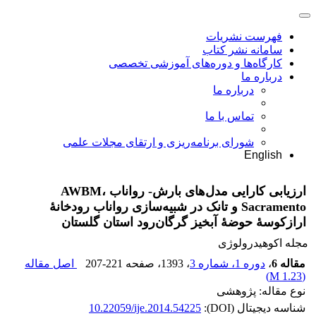
فهرست نشریات
سامانه نشر کتاب
کارگاه‌ها و دوره‌های آموزشی تخصصی
درباره ما
درباره ما
تماس با ما
شورای برنامه‌ریزی و ارتقای مجلات علمی
English
ارزیابی کارایی مدل‌های بارش- رواناب AWBM،
Sacramento و تانک در شبیه‌سازی رواناب رودخانۀ
ارازکوسۀ حوضۀ آبخیز گرگان‌رود استان گلستان
مجله اکوهیدرولوژی
مقاله 6
،
دوره 1، شماره 3
، 1393
، صفحه
207-221
اصل مقاله
)
1.23 M
(
نوع مقاله: پژوهشی
شناسه دیجیتال (DOI):
10.22059/ije.2014.54225