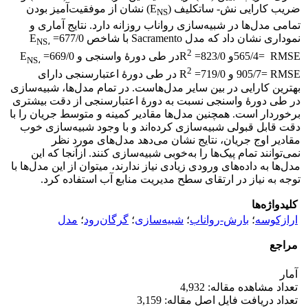
ضریب کارایی نش- ساتکلیف (E
) نشان از موفقیت‌آمیز بودن
NS
تمامی مدل‌ها در شبیه‌سازی رواناب روزانه دارد. نتایج آماری و
نموداری نشان داد که مدل Sacramento با شاخص 677/0= E
NS
،
2
565/4= RMSEو 823/0= R
در طی دورۀ واسنجی و 669/0= E
NS
،
2
905/7= RMSE و 719/0= R
در طی دورۀ اعتبارسنجی دارای
بهترین کارایی در بین سایر مدل‌هاست. در تمام مدل‌ها، شبیه‌سازی
در طی دورۀ واسنجی نسبت به دورۀ اعتبارسنجی از دقت بیشتری
برخوردار است. همچنین مدل‌ها مقادیر کمینه و متوسط جریان را با
دقت قابل قبولی شبیه‌سازی کرده‌اند و با وجود شبیه‌سازی خوب
مقادیر اوج جریان، نتایج نشان می‌دهد مدل‌های مورد نظر
نمی‌توانند تمام پیک‌ها را به‌خوبی شبیه‌سازی کنند. ازآنجا که این
مدل‌ها به داده‌های ورودی زیادی نیاز ندارند، می­توان از این مدل‌ها با
توجه به نیاز در ارتقای سطح مدیریت منابع آب استفاده کرد.
کلیدواژه‌ها
ارازکوسه
؛
بارش-رواناب
؛
شبیه‌سازی
؛
گرگان‌رود
؛
مدل
مراجع
آمار
تعداد مشاهده مقاله: 4,932
تعداد دریافت فایل اصل مقاله: 3,159