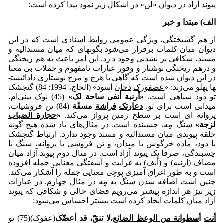
پیوند آزاد در دیوان «لن» در اشکال زیر نمود پیدا کرده است:
الف) مبتدا و خبر
از هم گسیختگی، ویژگی عمومی روابط اسنادی است که در این
دیوان میان کلمات برقرار می‌شود بگونه­ای که میان مسندالیه و
مسند، شکافی پر نشدنی وجود دارد. این امر باعث به هم ریختگی
و درهم ریختگی نوشتار و وفور عبارات نامفهوم و جملات بی معنا
در این دیوان شده است که گاهی با هرج و مرج نوشتاری دادائیست­
ها پهلو می‌زند: «
عصفورک
دخان
أسود» (الحاج، 1994: 84) گنجشک
تو دود سیاهی است.
«
أرنبة
أنفی
ساحة
لک
»
(45) نوک بینی‌ام،
میدانی است برای تو.
دعارتک
فراشة
مسفّة
(84) تن فروشی­ات،
پروانه ای است بر سطح زمین پرواز می‌کند.
«
حجارة الضباب
لزجة
»
سنگ مِه، چسبنده است. در مثال‌های یاد شده هیچ گونه
حلقة پیوندی میان مسندالیه و مسند وجود ندارد. ارتباط گنجشک
با دود، ماده خرگوش با میدان، و تن فروشی با پروانه، سنگ با
چسبندگی، صرفا یک پیوند آزاد است. در مثال دوم پیوند آزاد میان
مضاف (ارنبه) و (أنف) به غرابت و آَشفتگی معنایی جمله افزوده
است و به طور اغراق آمیزی پوچی معنایی جمله را آشکار می‌کند.
چنین است اضافه شدن سنگ به مِه در مثال چهارم. در عبارات
زیر نیز هر اندازه پیشتر می‌رویم فضای خالی و شکافی که پیوند
آزاد میان کلمات ایجاد کرده است بیشتر احساس می‌شود:
أنت
أ
سطوانة من الوعظ الضائع
،
لا تنقّ، قد أعضّک
(عفوک)(75) تو