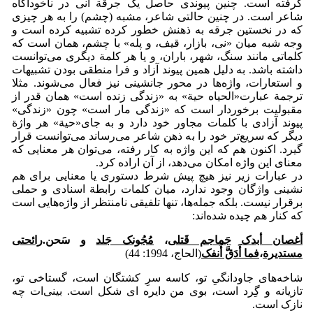
گرفته است. چنین پیوندی حاصل یک جرقة آنی در ناخودآگاه
شاعر است. در چنین حالتی شاعر، مشبه (چشم) را به هر چیزی
که در نخستین جرقه به ذهنش خطور کرده تشبیه کرده است و
وجه شبه میان «نی، بازار، قیف، و پله» با چشم، همان است که
کلماتی مانند سنگ، شهر، باران، و یا هر کلمة دیگری می‌توانست
داشته باشد. به دلیل همین پیوند آزاد و فرا منطقی بودن تشبیهات
و استعارات، واژه‌ها در محور جانشینی نیز فعال می‌شوند. مثلا
ترجمة عبارت«الحیاه حیة» به «زندگی زنده است» همان قدر از
مقبولیت برخوردار است که «زندگی مار است» چون «زندگی»
پیوند آزادی با کلمات مجاور خود دارد و به جای«حیة» هر واژة
دیگر که سریع‌تر خود را به ذهن شاعر می‌رساند می‌توانست قرار
گیرد. اکنون هم که این واژه به کار رفته، می‌توان هر معنایی که
معنای این واژه امکان می‌دهد، از آن اراده کرد.
در عبارات زیر نیز هیچ پیش شرط دستوری یا معنایی برای هم
نشینی واژگان وجود ندارد، میان کلمات رابطة اسنادی و حملی
برقرار نیست. بلکه جمله‌ها، تنها تلفیقی نامنتظر از واژه‌هایی است
که کنار هم چیده شده‌اند:
أغصان أبدک
جَماجم قَتلی
،
مُجُونک جَلد
و سَحن.
رائحتی
مستدیرة
،
فما أَدَقَّ أَنفک
(الحاج، 1994: 44)
شاخه‌های جاودانگیِ تو، کاسه سرِ کشتگان است، گستاخی تو،
تازیانه و گِرد است، بوی من دایره ای شکل است. بینی‌ات چه
نازک است.