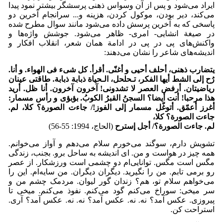
ایراد می‌شود و پس از آن وسواس ذهنی پرسشگر بیشتر نمود پیدا
می‌کند، دیر بودن، موکول کردن، هزینه و... سرانجام آخرین دو
پاسخی که به آخرین پرسش داده می‌شود مانند سوال مطرح شده
در صیغة انشایی- امری- ظاهر می‌شود. جوشش واژه‌ها و
واکنش‌های پی در پی در ادامة همان شعر، انقلاب افکار و
اندیشه‌های شاعر را نشان می‌دهند:
یتضارب ذهنی، أحلف أحیی و أغنّی. أقرأ. کل شیء فی الهواء. و أنا.
رُح إلی الشط أیها الفکر، تـحلحل، الـحیاة ذبابة ذبابة. طاقتی عینان
ریاضیتان. أرفض العصر لا تشدونی! آخرون آخرون. أنا ظل. أرید
هذا مرحبا! أنت أیضا؟ السجنُ القبرُ الکوبُ. بؤبؤی و رأس مسمار:
أغرز أعمّق. أتوغّل مسمار إلی الفوز!/ جاءت الصورة؟ کلا، لم.
جاءت الصورة؟ کلا،
لم. جاءت الصورة؟/ أجل إسترح
(الحاج، 1994: 55-56)
تشویش دارم، سوگند می‌خورم سلام می‌دهم و آواز می‌خوانم.
همه چیز در هواست و من. ای اندیشه به ساحل برو. بجنب، زندگی
مگس است مگس. توانایی‌ام دو چشمی است ورزشکار. از عصر
رو برمی تابم. من را نگیرید. دیگران دیگران. من سایه‌ام. این را
می‌خواهم سلام تو، هم؟ زندان گور لیوان. مردمک چشم من و
سر میخی: سوراخ می‌کنم گود می‌کنم. نفوذ می‌کنم. میخی تا
پیروزی. عکس آمد؟ نه. نه. عکس آمد؟ نه. نه. عکس آمد؟ آری.
استراحت کن.