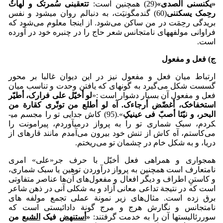
«یکنسنی الصدی»
(29) همچنین است:
تتعقبنی سُمرتک و لهاثُ
رحِمک یسکننی
(60) گندمگونیَت، به دنبالم روان می­شود و نفس
بریدگی رحِمَت در من ساکن می‌شود. از اینجا معلوم می‌شود که
فراوانی مولفه­های نامتجانس شعر حاج را در چنبره خود در آورده
است.
ج) فعل و مفعول
ارتباط میان فعل و مفعول نیز در این دیوان غالبا بر محور
گسست شکل می‌گیرد به گونه­ای که یافتن وحدت و تناسب میان
فعل و مفعول آن بسیار دشوار است :«
لو أخیّل علی فرارک، أطیّر
استخفاخک، أغضّض أرجاءک. آه لو أطلع من توتّری کقارة من
البحر، و نیّئا أصبّ فی عینیکِ
».(95) کاش جدایی تو را مجسم می­
کردم، سبک شماری تو را به پرواز درمی­آوردم، پیرامونت را
می‌کاستم، آه کاش از تنش خود بیرون می‌آمدم مانند قاره­ای از
دریا، و به شکل خام در چشمان تو می‌ریختم.
همجواری و همراهی فعل أخیّل با حرف جر«علی» امری
نامتعارف است همچنین به پرواز درآوردن توهین یا سبک شماری،
و کاستنِ اطراف و دیگر افعال و مفعول‌های آن‌ها عناصر متفاوتی
است که در نتیجة تداعی معانی آزاد و به شکلی آنی در ذهن شاعر
برق زده است. مثال‌های زیر نمونة عملی تجمع مولفه های
نامتجانس و نگارش هرج و مرج گونة دادائیستی است که
سوررئالیست­ها آن را به خدمت گرفتند:
«
أستنهض
فیک
الشبع
من