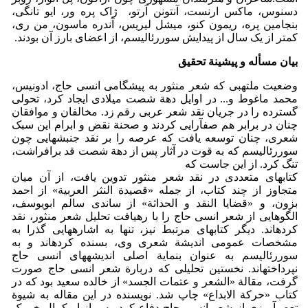
دسنوس، ماکس ارنست، آنتونن آرتو، ژاک پره ور، ایو تانگی،
بنجامین پره، ریمون کنو، میشل لیریس، آندره ماسون، من ری،
کمتر از یک سال از پیدایش سوررئالیسم، از اعضای بارز آن بودند.
بیان مسأله و پیشینة تحقیق
وضعیت ملتهبی که شعر منثور به پیشگامی انسی حاج، ادونیس،
محمد ماغوط و... در اوایل دهة شصت میلادی ایجاد کرد، تحولی
گسترده را در جریان نقد شعر عربی رقم زد. مخالفان و موافقان
چنان در برابر هم صف­آرایی کردند و صحنة نقض و ابرام این سبک
شعری، چنان توسعه یافت که عرصه را بر نقد جنبش­هایی چون
سوررئالیسم که به قوت در آثار پس از دهة شصت­ قد برافراشت،
تنگ کرد. از این جاست که
کتاب­های متعددی در نقد شعر منثور تدوین یافت، از آن میان
متجاوز از چند کتاب، از جمله «قصیدة النثر العربیة» از احمد
بزون، و «قضایا النقد و الحداثة» از ساندی سالم ابویوسف،
الگوهایی از شعر انسی حاج را با رهیافت تحلیل شعر منثور، نقد
کرده­اند. دیگر کتاب­های مرتبط نیز، تنها به اشاره­هایی گذرا به
مشخصات عمومی اندیشة شعری وی، بسنده کرده­اند و به
سوررئالیسم به عنوان بن­مایة اصلی اندیشه­های انسی حاج
نپرداخته­اند. نخستین تحلیلی که دربارة شعر انسی حاج صورت
گرفت، مقالة «الشعر و عتمات الجسد» از خالده سعید بود که در
کتاب «حرکة الابداع» چاپ شد. نویسنده در این مقاله به شیوة
تعصب­آمیزی از شعر انسی حاج دفاع کرد. پس از او کمال خیربک