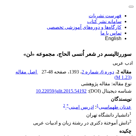
فهرست نشریات
سامانه نشر کتاب
کارگاه‌ها و دوره‌های آموزشی تخصصی
تماس با ما
English
سوررئالیسم در شعر اُنسی الحاج، مجموعه «لن»
ادب عربی
مقاله 2
،
دوره 6، شماره 2
، 1393
، صفحه
27-48
اصل مقاله
)
1.23 M
(
نوع مقاله: مقاله پژوهشی
شناسه دیجیتال (DOI):
10.22059/jalit.2015.54192
نویسندگان
2
*
1
عدنان طهماسبی
؛
ادریس امینی
1
دانشیار دانشگاه تهران
2
دانش آموختة دکتری در رشتة زبان و ادبیات عربی
چکیده