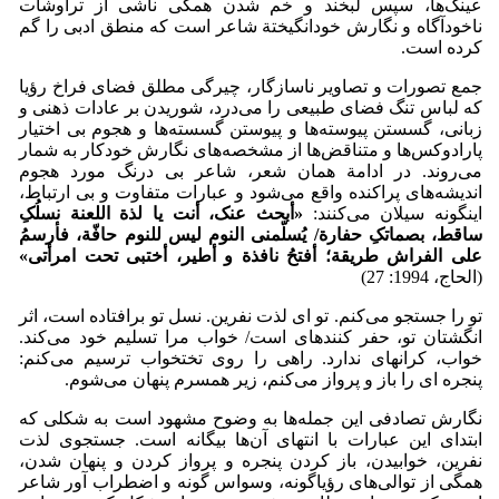
عینک‌ها، سپس لبخند و خم شدن همگی ناشی از تراوشات
ناخودآگاه و نگارش خودانگیختة شاعر است که منطق ادبی را گم
کرده است.
جمع تصورات و تصاویر ناسازگار، چیرگی مطلق فضای فراخ رؤیا
که لباس تنگ فضای طبیعی را می‌درد، شوریدن بر عادات ذهنی و
زبانی، گسستن پیوسته‌ها و پیوستن گسسته‌ها و هجوم بی اختیار
پارادوکس‌ها و متناقض‌ها از مشخصه‌های نگارش خودکار به شمار
می‌روند. در ادامة همان شعر، شاعر بی درنگ مورد هجوم
اندیشه‌های پراکنده واقع می‌شود و عبارات متفاوت و بی ارتباط،
اینگونه سیلان می‌کنند:
«
أبحث عنک، أنت یا لذة اللعنة نسلُکِ
ساقط، بصماتکِ حفارة/ یُسلّمنی النوم لیس للنوم حافّة، فأرسمُ
علی الفراش طریقة؛ أفتحُ نافذة و أطیر، أختبی تحت امرأتی
»
(الحاج، 1994: 27)
تو را جستجو می‌کنم. تو ای لذت نفرین. نسل تو برافتاده است، اثر
انگشتان تو، حفر کننده­ای است/ خواب مرا تسلیم خود می‌کند.
خواب، کرانه­ای ندارد. راهی را روی تختخواب ترسیم می‌کنم:
پنجره ای را باز و پرواز می‌کنم، زیر همسرم پنهان می‌شوم.
نگارش تصادفی این جمله‌ها به وضوح مشهود است به شکلی که
ابتدای این عبارات با انتهای آن‌ها بیگانه است. جستجوی لذت
نفرین، خوابیدن، باز کردن پنجره و پرواز کردن و پنهان شدن،
همگی از توالی‌های رؤیاگونه، وسواس گونه و اضطراب آور شاعر