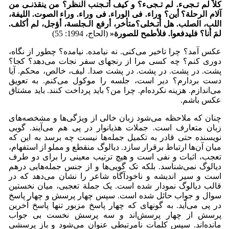
کلاّ لم تـجیء. لم تـجیء؟ و کیف أتـجنب النظر؟ من ینقذنـی من
آلام الرحلة؟ أین؟ وراء. فی الوراء. فی وراء. وراء الصوت. اللیفة،
اللب، الصلب. هل أتـخلى؟متأخر، أرفع الـجلسة، أؤجل، لم أکلف.
لمَ أنا؟ فلیدفعوا. فلأطمح للصورة‍
«
(الحاج، 1994: 55)
عکس آمد؟ چرا تاخیر می‌کنی. نه نیامده. نیامده؟ چطور از نگاه،
دوری کنم؟ چه کسی مرا از رنجهای سفر نجات می‌دهد؟ کجا؟
پشت. در پشت. در پشت. در پشت صدا. لیف، خالص، محکم. آیا
دست بردارم؟ دیر است، جلسه را موکول می‌کنم. به تعویق
می‌اندازم. هزینه نکرده‌ام. چرا من؟ باید پرداخت کنند. باید مشتاق
عکس باشم.
چنان که ملاحظه می‌شود زبان خالی از ویژگی‌ها و مشخصه‌های
زبان متعارف است. جملات هذیان­وار در پی هم می‌آیند. گویی
نویسنده حتی قادر به تکمیل جمله‌ها نیست چه برسد به این که
میان آن‌ها ارتباط برقرار سازد. دیالوگ منقطع و مملو از استفهام،
تعجب، اثبات و نفی است و هیچ ترتیب معینی را برای دو طرف
دیالوگ نمی‌شناسد. بلکه تک گویی‌ها و از جنس جمله‌هایی درهم
است و سیر اندیشه و ناخودآگاه شاعر را نشان می‌دهد که در
قالب دیالوگ نمودار شده است. یک جملة تعجبی، میان نخستین
سوال و جواب حائل شده است. سپس چهار پرسش و چهار پاسخ
در پی می‌آید. به گونه­ای که چهار پاسخ مزبور تنها پاسخ آخرین
پرسش از چهار پرسش‌اند و سه پرسش نخست بی جواب
مانده‌اند. سپس کلمات نامرتبطی عنوان می‌شود و باز پرسشی