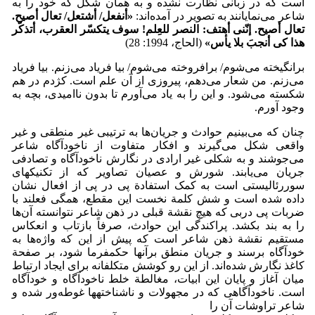
است که در زبانی نظارت نشده و به همان شکل که خود را به
شاعر می‌نمایانند به تصویر در آمده‌اند:
«أنفعل/ أشتعل/ تعال أصیح.
تعال أصیح. إنّنی أهتف: النصر للعِلم! سوف یتکسّر العقرب، أتذکّر
هذا
کی
أنجبَ بلا یأس»
(الحاج، 1994: 28)
برانگیخته می‌شوم/ برافروخته می‌شوم/ بیا فریاد می‌زنم. بیا فریاد
می‌زنم. من شعار می‌دهم، پیروزی از آن علم است. کژدم در هم
شکسته می‌شود. و این را به یاد می‌آورم تا بدون ناامیدی، بچه به
وجود آورم.
چنان که می‌بینیم حوادث و جریان‌ها به ترتیبی غیر منطقی و غیر
واقعی شکل می‌گیرند و افکار متفاوت از ناخودآگاه شاعر
می‌جوشند و به شکلی غیر ارادی در نگارش ناخودآگاه و تصادفی
جریان می‌یابند. شورش و عصیان تصاویر که از تکنیک­های
سوررئالیستی است به کمک استفادة پی در پی از افعال نشان
داده شده است و شش کلمة نخست این مقطع، همگی فعلند با
ضربات پی دربی که هیچ نقشة قبلی در ذهن شاعر نتوانسته آن‌ها
را به بند بکشد. پراکندگی این حوادث، صرفاً بازتاب و انعکاس
مستقیم نقشة ذهن شاعر است که پیش از این که واژه‌ها به
خودآگاه برسند و جریان منطق برآنها حکمفرما شود، بر صفحة
کاغذ نگارش شده‌اند. از این رو کوشش متکلفانه برای ایجاد ارتباط
میان آغاز و پایان این ابیات، مغالطة خلط ناخودآگاه و خودآگاه
است. ناخودآگاهی که در مجهولات و ناشناخته­ها غوطه‌ور شده و
شاعر تراوشات آن را