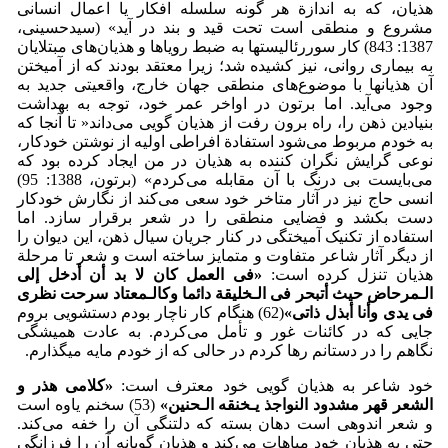
هذیان، که به اندازة هر گونه سلسله افکار یا اعمال انسانی
مشروع و منطقی است تحت قید و بند در آید» (سیدحسینی،
1387: 843) کار سوررئالیست­ها به ضبط رویاها و هذیان‌های مبتلایان
به بیماری روانی، نیز کشیده شد؛ زیرا معتقد بودند که از آمیختن
آن هذیانها با موضوع‌های منطقی جهان خارج، واقعیتی جدید به
وجود می‌آید. اما برتون در اواخر عمر خود، توجه به بهداشت
بنیادین ذهن را، راه برون رفت از هذیان گویی می‌داند« تا آنجا که
به خودم مربوط می‌شود استفادة افراطی اولیه از نوشتن خودکار،
نوعی گرایش نگران کننده به هذیان در من ایجاد کرده بود که
می‌بایست بی درنگ با آن مقابله می‌کردم» (برتون، 1388: 95)
انسی حاج نیز در آثار متاخر خود سعی می‌کند از نگارش خودکار
دست بکشد و فضایی منطقی را در شعر برقرار سازد. اما
استفاده از تکنیک آمیختگی در کنار جریان سیال ذهن، این دیوان را
از دیگر آثار شاعر متفاوت و متمایز ساخته است و شعر تا مرحلة
هذیان تنزل کرده است:
«
فی العمل کان لا بد أن أدخل إلى
الـمرحاض حیث أتبحر فی الـخلیقة دائما وکالـمعتاد سرحت نظری
فی یدی وأنا أبذل ذاتی
»
(62) هنگام کار ناچار بودم دستشویی بروم
جایی که در کائنات غور و تأمل می‌کردم. به عادت همیشگی
نگاهم را در دستانم رها کردم در حالی که از خودم مایه می­گذارم.
خود شاعر به هذیان گویی خود معترف است:
«
کلامی هذر و
الشعر قهر مشدود النواجذ یـخنقه الـحنین
»
(53) سخنم یاوه است
و شعر اندوهی است دهان بسته که دلتنگی آن را خفه می‌کند.
حتی به هذیان خود مباهات می‌کند و هذیان گویانه آن را فرزانگی