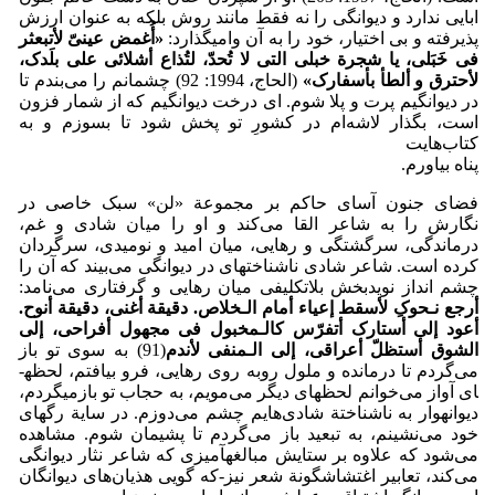
ابایی ندارد و دیوانگی را نه فقط مانند روش بلکه به عنوان ارزش
پذیرفته و بی اختیار، خود را به آن وامی­گذارد:
«
أُغمض عینیّ لأتبعثر
فی خَبَلی، یا شجرة خبلی التی لا تُحدّ، لتُذاع أشلائی علی بلَدک،
لأحترق و ألطأ بأسفارک
»
(الحاج، 1994: 92) چشمانم را می‌بندم تا
در دیوانگیم پرت و پلا شوم. ای درخت دیوانگیم که از شمار فزون
است، بگذار لاشه‌ام در کشورِ تو پخش شود تا بسوزم و به
کتاب‌هایت
پناه بیاورم.
فضای جنون آسای حاکم بر مجموعة «لن» سبک خاصی در
نگارش را به شاعر القا می‌کند و او را میان شادی و غم،
درماندگی، سرگشتگی و رهایی، میان امید و نومیدی، سرگردان
کرده است. شاعر شادی ناشناخته­ای در دیوانگی می‌بیند که آن را
چشم انداز نویدبخش بلاتکلیفی میان رهایی و گرفتاری می‌نامد:
أرجع نـحوکِ لأسقط إعیاء أمام الـخلاص. دقیقة أغنی، دقیقة أنوح.
أعود إلی أستارک أتفرّس کالـمخبول فی مجهول أفراحی، إلی
الشوق أستظلّ أعراقی، إلی الـمنفی لأندم
(91) به سوی تو باز
می‌گردم تا درمانده و ملول روبه روی رهایی، فرو بیافتم، لحظه­
ای آواز می‌خوانم لحظه­ای دیگر می‌مویم، به حجاب تو بازمی­گردم،
دیوانه­وار به ناشناختة شادی‌هایم چشم می‌دوزم. در سایة رگهای
خود می‌نشینم، به تبعید باز می‌گردم تا پشیمان شوم. مشاهده
می‌شود که علاوه بر ستایش مبالغه­آمیزی که شاعر نثار دیوانگی
می‌کند، تعابیر اغتشاش­گونة شعر نیز-که گویی هذیان‌های دیوانگان