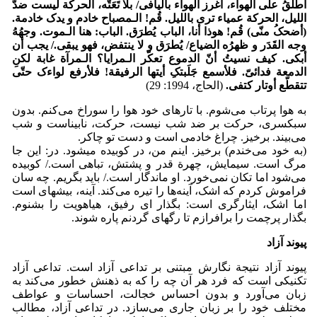
أُطلَقُ علی الهواء، أغرز الهواء بألیافی/ بلا تَعَتّه، الحرکة لیست ضدّ
اللیل، الحرکة عمیاء تری باللیل. قُم! الـمصباح خادم و یدک خادمة.
(أضحکُ منّی) قُم! هوذا أنا، الباب یُطرَق. الباب: هنا الـموت. وجهُهُ
وجه القَدَر و ظهرُه الضیاع/ یُطرَق و لا ینتفض، فهو یبقی./ یجب أن
أبکی. کیف نسیتُ أنّ الدموع تعکّر الـمرایا؟ الـمرآة غابة لکنِ
الدمعة فدائیّ. فلأسمع جَلَبتکِ أیتها الرفیقة! فلأرفع لواءک حتّی
تتقطّع أوتار کتفی
.
(الحاج، 1994: 29)
به هوا پرتاب می‌شوم. با تارهای خود هوا را سوراخ می‌کنم. بدون
سبکسری، حرکت بر ضد شب نیست، حرکت، نابیناست و شب
می‌بیند. برخیز. چراغ خادمی است و دست تو چاکر.
(به خود می‌خندم) برخیز. اینم من، در کوبیده می­شود. در: این جا
مرگ است. سیمایش، چهرة قدر و پشتش، تباهی است./ کوبیده
می‌شود اما تکان نمی‌خورد. او ماندگار است./ باید بگریم. چه سان
فراموش کردم که اشک، آینه‌ها را تیره می‌کند. آینه، بیشه­ای است
اما اشک، ایثارگری است: بگذار ای رفیق، هیاهویت را بشنوم.
بگذار پرچمت را برافرازم تا رگهای گردنم پاره ‌شوند.
پیوند آزاد
پیوند آزاد نتیجة نگارش مبتنی بر تداعی آزاد است. تداعی آزاد
تکنیکی است که فرد هر آن چه را که به ذهنش خطور می‌کند به
زبان می‌آورد و بدون احساس خجالت، احساسات و عواطف
مختلف خود را بر زبان جاری می‌سازد. در تداعی آزاد، مطالب