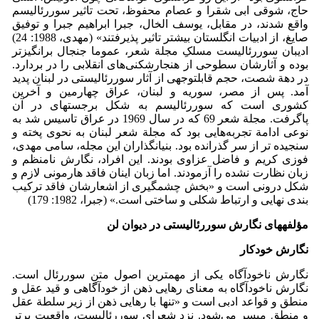
حاج، شوقی ابی شقرا و عصام محفوظ، تحت تاثیر سوررئالیسم
واقع شدند، در مقابل، یوسف الخال، جبرا ابراهیم جبرا و توفیق
صایغ، از ادبیات انگلستان بیشتر تاثیر پذیرفتند» (مهدی، 1988: 24)
ادیبان سوررئالیست ­مسلکِ مجلة شعر، عموما جنجال برانگیزتر
بوده و آثارشان سطوحی از هنجارشکنی‌های انقلابی را در بردارد.
در دهة شصت، حجم قابل­توجهی از آثار سوررئالیستی در لبنان پدید
آمد. پس از مصر، سوریه و لبنان، عراق چهارمین و آخرین
کشوری است که سوررئالیسم به شکل برجسته­ای در آن
پاگرفت. مجلة شعر 69 که در سال 1969 در عراق تاسیس شد به
نوعی ادامة تجربه‌هایی بود که مجلة شعر لبنان به نحوی پخته و
سنجیده تر از سر گذرانده بود. بنیانگذاران این مجله، سامی مهدی،
فوزی کریم و فاضل عزاوی بودند. این افراد، نگارش نامنظم و
زبان نظارت نشده را آزمودند. اما زبان اینان فاقد هارمونی لازم و
شکل درونی است و «بخش چشمگیری از اشعارشان فاقد ترکیب
بندی نهایی و ارتباط شکلی و ساختی است.» (جبرا، 1982: 179)
مؤلفه­های نگارش سوررئالیستی در دیوان لن
نگارش خودکار
نگارش ناخودآگاه یکی از مهمترین اصول متنِ سوررئال است.
نگارش ناخودآگاه به معنای رهایی ذهن از خودآگاهی و قید عقل و
منطق و قواعد ادبی است و «تنها با رهایی ذهن از زیر سلطة عقل
و منطق میسر می‌شود. نزد شعرای سوررئالیست، واقعیتِ برتر