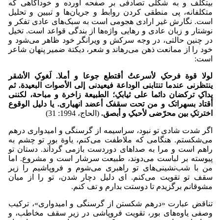
بی­تکلف و به شکلی تصادفی بر صفحه آورده و خودآگاهی که
متکلفانه، پی منطقی کردن روابط و جریان‌ها و تبیین و تحلیل
است. نگارش غیر ارادی هجومی است به سبک‌های عادی تفکر و
نوشتار و زبان عادی و رهایی واژه‌ها از بندگی قواعد است. تخیل
در چنین حالتی، در وجه سرکش و ویرانگر خود ظاهر می‌شود و
خود را از ممانعت ذهن می‌رهاند و شعر، دیکتة ضمیر پنهان شاعر
است:
لولا قوة فرحکِ لأسرعتُ أقتطع جوعا و أملا. لَغوکِ الأشقر
ینتظرنی عندما تنتابنی الوداعة فیعیدنی إلی الأصوات البعیدة. ثم
یداکِ ترکضان دائما علی ثیابکِ؛ الطبیعة زاخرة و مباحة، لکننی
أقتاد بسهراتک و من تحت سقفک أعضد انهیاری. یا دلیل الوقوع
اخترتکِ بین محرّضی لأحبکِ و أبصق.
(الحاج، 1994: 31)
اگر شدت شادی تو نبود، سراسیمه از گرسنگی و امیدواری درهم
می‌شکستم. هنگامی که ملاطفت می‌کنم، یاوة‌ بورِ تو چشم به
راهم است و مرا به صداهای دوردست بازمی گرداند. دستان تو
پیوسته بر لباست می‌دوند، طبیعت سرشار است و مشروع. اما
من با شب‌نشینی‌های تو راهبری می‌شوم و فروپاشیم را زیر
سقف تو تقویت می‌کنم. ای دلیل دچار شدن، تو را از میان
مشوقانم برگزیدم تا دوستت بدارم و تف کنم.
تناقض عبارت «درهم شکستن از گرسنگی و امیدواری»، ترکیب
وصفی یاوه‌های بور، تقویت فروپاشی در زیر سقف مخاطب، و