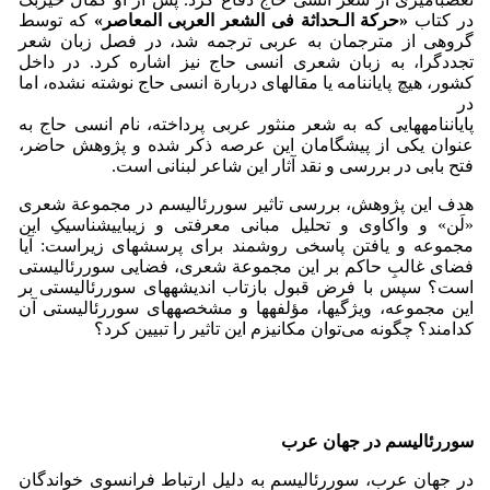
در کتاب
«حرکة الـحداثة فی الشعر العربی المعاصر»
که توسط
گروهی از مترجمان به عربی ترجمه شد، در فصل زبان شعر
تجددگرا، به زبان شعری انسی حاج نیز اشاره کرد. در داخل
کشور، هیچ پایان­نامه یا مقاله­ای دربارة انسی حاج نوشته نشده، اما
در
پایان­نامه­هایی که به شعر منثور عربی پرداخته، نام انسی حاج به
عنوان یکی از پیشگامان این عرصه ذکر شده و پژوهش حاضر،
فتح بابی در بررسی و نقد آثار این شاعر لبنانی است.
هدف این پژوهش، بررسی تاثیر سوررئالیسم در مجموعة شعری
«لَن» و واکاوی و تحلیل مبانی معرفتی و زیبایی­شناسیکِ این
مجموعه و یافتن پاسخی روشمند برای پرسش­های زیراست: آیا
فضای غالبِ حاکم بر این مجموعة شعری، فضایی سوررئالیستی
است؟ سپس با فرض قبول بازتاب اندیشه­های سوررئالیستی بر
این مجموعه، ویژگی­ها، مؤلفه­ها و مشخصه­های سوررئالیستی آن
کدامند؟ چگونه می‌توان مکانیزم این تاثیر را تبیین کرد؟
سوررئالیسم در جهان عرب
در جهان عرب، سوررئالیسم به دلیل ارتباط فرانسوی خواندگان