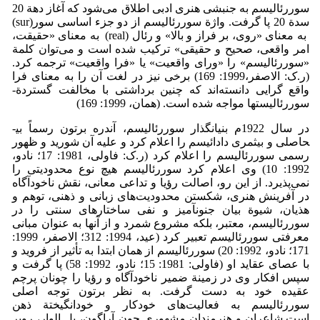
سوررئالیسم به جنبشی هنری ادبی اطلاق می‌شود که آغاز دهة 20
سدة 20 پا گرفت. واژة سوررئالیسم از دو جزء اساسی سور(sur)
به معنای «روی، بر فراز و بالا» و رئال (real) به معنای «حقیقت،
امر واقعی، صحیح و حقیقی» ترکیب شده است و می‌توان کلمة
«سوررئالیسم» را «ورای واقعیت» یا «فرا واقعیت» ترجمه کرد.
(ر.ک: الاصفر،1999: 169) برخی نیز در لغت آن را به معنای فرا
واقع گرایی دانسته‌اند که چنین برداشتی با مخالفت گستردة­
سوررئالیست­ها مواجه شده است. (همان، 1999: 169)
در سال 1922م بنیانگذار سوررئالیسم، آندره برتون رسماً بی­
حاصلی و بی­ثمری دادائیسم را اعلام کرد و علیه آن شورید و ظهور
رسمی سوررئالیسم را اعلام کرد (ر.ک: فاولی، 1981: 17؛ نادو،
1992: 10) وی اعلام کرد سوررئالیسم هیچ نوع محدودیتی را
نمی‌پذیرد. از این رو، اصالت رؤیا و تداعی معانی، نقش ناخودآگاه
در آفرینش هنری، شکستن محدودیت‌های زبانی و ذهنی، توهم و
هذیان، شیوة بیان جنون­آمیز و نفی ساختارهای سنتی را در
سوررئالیسم، معتبر، بلکه مشروع شمرد و از آنها به عنوان مبانی
معرفتی سوررئالیسم تعبیر کرد (عید، 1994: 312؛ الاصفر، 1999:
171؛ نادو، 1992: 20) سوررئالیسم از همان ابتدا به تأثیر از فروید و
با عصای عقاید او (فاولی: 1981: 15؛ نادو، 1992: 58) پا گرفت و
سپس افکار وی در زمینة ضمیر ناخودآگاه و رؤیا را چونان پرچم
عقیده خود به دست گرفت. به نظر برتون توجه اصلی
سوررئالیسم به فعالیت‌های خودکار و خودانگیختة ذهن
است.شاعران و هنرمندان مشهوری چون آراگون، پل الوار، روبر