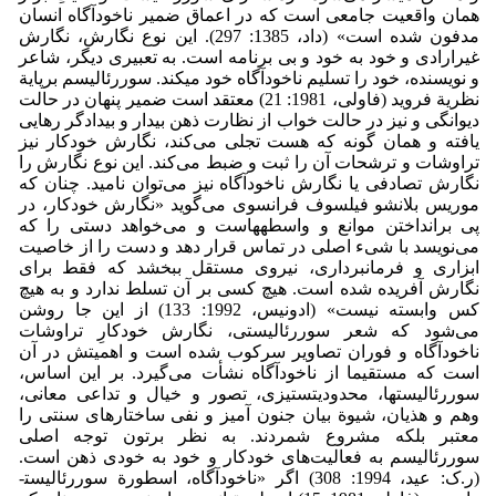
همان واقعیت جامعی است که در اعماق ضمیر ناخودآگاه انسان
مدفون شده است» (داد، 1385: 297). این نوع نگارش، نگارش
غیرارادی و خود به خود و بی برنامه است. به تعبیری دیگر، شاعر
و نویسنده، خود را تسلیم ناخودآگاه خود می­کند. سوررئالیسم برپایة
نظریة فروید (فاولی، 1981: 21) معتقد است ضمیر پنهان در حالت
دیوانگی و نیز در حالت خواب از نظارت ذهن بیدار و بیدادگر رهایی
یافته و همان گونه که هست تجلی می‌کند، نگارش خودکار نیز
تراوشات و ترشحات آن را ثبت و ضبط می‌کند. این نوع نگارش را
نگارش تصادفی یا نگارش ناخودآگاه نیز می‌توان نامید. چنان که
موریس بلانشو فیلسوف فرانسوی می‌گوید «نگارش خودکار، در
پی برانداختن موانع و واسطه­هاست و می‌خواهد دستی را که
می‌نویسد با شیء اصلی در تماس قرار دهد و دست را از خاصیت
ابزاری و فرمانبرداری، نیروی مستقل ببخشد که فقط برای
نگارش آفریده شده است. هیچ کسی بر آن تسلط ندارد و به هیچ
کس وابسته نیست» (ادونیس، 1992: 133) از این جا روشن
می‌شود که شعر سوررئالیستی، نگارش خودکارِ تراوشات
ناخودآگاه و فوران تصاویر سرکوب شده است و اهمیتش در آن
است که مستقیما از ناخودآگاه نشأت می‌گیرد. بر این اساس،
سوررئالیست­ها، محدودیت­ستیزی، تصور و خیال و تداعی معانی،
وهم و هذیان، شیوة بیان جنون آمیز و نفی ساختارهای سنتی را
معتبر بلکه مشروع شمردند. به نظر برتون توجه اصلی
سوررئالیسم به فعالیت‌های خودکار و خود به خودی ذهن است.
(ر.ک: عید، 1994: 308) اگر «ناخودآگاه، اسطورة سوررئالیست­