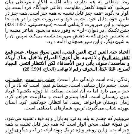
ربط منطقی به هم ندارند، بلکه اغلب، افکار نامرتبطی بیان
می‌شود که نتیجة کاهش مقاومت دفاعی خودآگاه فرد است. پل
الوار می‌گوید «همه چیز قابل تشبیه به همه چیز است. همه چیز در
طنین خود، دلیل خود، تشابه خود و صیرورت خود را در همه جا
می‌یابد. و این صیرورت لا یتناهی است» (سیدحسینی، 1387: 823)
چنین تکنیکی در دیوان «لن» به وفور دیده می‌شود. شاعر مشبه را
به نخستین چیزی که به ذهنش می‌رسد تشبیه می‌کند، سپس آن را
به شیئ دیگر، و این سیر همچنان ادامه دارد:
الحیاة حیة.
العین دَرج
،
العین قَصَب
،
العین سوق سوداء
.
عینیَ قِمع
تقفز منه الریحُ
و لا تصیبه. هل أعوی؟ الصراخ بلا حَبل. هناک أریکة
و سأصمد./ سوف یأتی زمن الأصدقاء لکن الانتظار انتحر. الـجیاد
تُسرع، عَبَثا عَبَثاً، الـخوف رقم لا نهائی
.
(الحاج، 1994: 28)
زندگی زنده است (زندگی مار است).
چشم پله است
،
چشم نی
است
،
چشم بازار سیاهی است.
چشمانم قیفی است
که باد بر آن
خیز برمی دارد اما به آن اصابت نمی­کند. آیا زوزه بکشم؟ فریاد
بدون ریسمان است. آنجا بستری است و مقاومت خواهم کرد.
زمان دوستان فراخواهد رسید، اما انتظار، خودکشی کرد. اسبان
بیهوده شتاب می‌گیرند، ترس، شماره­ای نامتناهی است.
می‌بینیم که چشم به پله، به نی، به بازار و به قیف تشبیه می‌شود.
این نمونة عملی سخن الوار است که همه چیز قابل تشبیه به همه
چیز است. از این رو هر واژه در یک پیوند آزاد، در کنار دیگری قرار