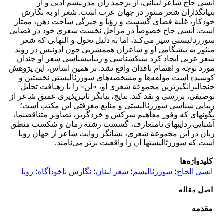
انسی حاج شاعر لبنانی، از پرچمداران مدرنیسم ادبی و از
بنیانگذاران شعر منثور در جهان عرب است. شعر او به نگارش
خودکار، غلبة فضای گسست و رؤیا و چیرگی ساحت ذهن، ممتاز
است. انسی حاج خصوصاً در مراحل نخست شعری خود در فضایی
سوررئالیستی سیر می‌کند، اما به دلیل تحول و التهابی که شعر
منثور به پیشگامی او و شاعران هم­مشربی چون ادونیس در روند
شعر عربی ایجاد کرد سبک­شناسی و زیبایی­شناسی شعر او چندان
مورد توجه و اهتمام ناقدان واقع نشد. بر همین اساس، این پژوهش
کوشیده است مؤلفه‌ها و مشخصه‌های سوررئالیستی نخستین و
جنجال­برانگیزترین مجموعة شعری او، «لن» را با رهیافت تحلیل
توصیفی، بررسی و نقد کند. نتایج، بیانگر تاثیرپذیری عمیق شاعر از
زیبایی شناسی سوررئالیستی و منابع معرفتی این مکتب است؛
بگونه­ای که وفور مفاهیم سرکش و خردگریز، تصاویر متناقض­نما،
آشنایی زدایی­های نامتعارف، گسست رشتة زمان و شکست منطق
زبان در این مجموعة شعری، نشانگر روایت شاعر از جهان رؤیا
است که سوررئالیست­ها آن را واقعیت برتر می‌نامند.
کلیدواژه‌ها
انسی الحاج
؛
سوررئالیسم
؛
شعر لبنان
؛
نگارش ناخودآگاه
؛
رؤیا
اصل مقاله
مقدمه