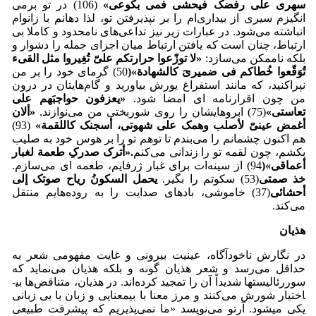
سهری علی رفضک فیحشی فمی بکوعی
»
(106) در تو برمی
انگیزم سیری از بیداری‌ام را بر نپذیرفتن تو، لذا دهانم با زانوام
انباشته می‌شود. در عبارات زیر نیز تداعی‌های نامحدود و کاملا بی
ارتباط، چنان است که یافتن ارتباط میان اجزای جمله را دشوار و
بلکه ناممکن می‌سازد:
«
لا توزّعوا حرارتکم علیّ تُغِیروا مثل القیء
تُوَقّعوا خُطاکم فی ضمیریَ کالشهادة
»(
50) گرمای خود را بر من
نپراکنید، که مانند استفراغ یورش بیاورید و گام‌هایتان در درون
من چون اقرار­نامه ای امضا شود.
«
یعزفون حواجبَهم علی
تعاستی
»
(75) ابروهایشان را روی شوربختی من می‌نوازند.
«
ألان
أغمض عینیّ لأصلب وهمک علی شهوتی، أسجنک کاللقمة
»
(93)
هم اکنون چشمانم را می‌بندم تا توهم تو را بر هوس خود به صلیب
بکشم، چون لقمه تو را زندانی می‌کنم
.
«
أترک صدرکِ طعمة لغبار
أعماقی
»(
94) از سینه‌ات برای غبار ژرفایم، طعمه ای می‌سازم.
خذ
صمتی
(53) سکوتم را بگیر.
یحمل السکونُ ریاح صوتک إلی
أحشائی
(37) خاموشی، بادهای صدایت را به روده‌هایم منتقل
می‌کند.
هذیان
در نگارش ناخودآگاه، عینیت بیرونی و غایت مفهومی شعر به
حداقل می‌رسد و شعر هذیان گونه و بلکه هذیان می‌نماید که
سوررئالیست­ها شدیداً آن را تمجید کرده‌اند. در هذیان، متناقض‌ها بی­
اختیار شورش می‌کنند و مرز معنا با بی­معنایی و زبان با بی زبانی
یکی می­شود. آرتو می‌نویسد «ما نمی‌پذیریم که پیشرفت طبیعی