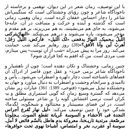
با این توصیف، زمان شعر در این دیوان، توهمی و برخاسته از
ناخودآگاه شاعر و چون رؤیای وحشتناکی است که سنگینی‌اش
شاعر را دچار احساس خفقان کرده است. زمان وهمی، زمانی
است که گذشته و آینده و حرکت و مسافت در آن، جابه‌جا
می‌شوند، به جای هم می‌نشینند، به هم می‌ریزند، بر هم مقدم و
مؤخر می‌شوند، پاره می‌شوند و در هم می‌شکند.
«
النهارُ
یترکنی
اللّیلُ یـحمیک. النهارُ یدفعنی «لک الّلیل»
فأرکض، اللّیلُ رَجُل!
أهربُ أین وأنا الأفق؟
»
(28) روز رهایم می‌کند شب حمایتت
می‌کند. روز مرا به پیش می‌راند «شب از آنِ توست» پس می­تازم،
شب مردی است. من که افقم به کجا فراری شوم؟
چنین زمانی، وحشتناک و تکان دهنده است؛ چون از ناهشیار و
ناخودآگاه شاعر برمی خیزد« و عقل چون قاصر از ادراک آن
فضاهای ناشناخته است دچار دلهره و اضطراب می‌شود... یأس و
ناامیدی و سرانجام وحشت و اضطراب به دنبال می­آورد و جهان به
وحشتکده تبدیل می‌شود» (فتوحی، 1389: 361) عبارات زیر نشان
می‌دهد که گسترة وسیع زمان که گویی استمراری مطلق و بی­
کران است ترسی اغتشاش گونه را بر شاعر مستولی ساخته
است، در این فضای مصیبت­بار و محنت­آلود و شبح­گونه، لگدمال­
شدگیِ خود را چنین توصیف می‌کند:
«
لیل نهار تُقرع أجراس
النجدة فی الأحشاء و السوسة عُریانة تقطع الصوت. بـجلودنا
مرصّعة، مرتدیة تاریـخنا، معروکة بدم هاطل بالسّم فائض لا أمل.
سوسة أو عقرب، نخر و امتصاص، أشباحا نهوی تحت حوافرها
»