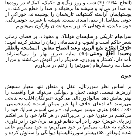
(الحاج، 1994: 39) شب و روز زنگ‌های «کمک، کمک!» در روده‌ها
به صدا در می‌آید و شپشه ها برهنه­اند و صدا را قطع می‌کنند. در
پوستهایمان آراسته گشته­اند، تاریخمان را پوشیده‌اند، خوراکی از
خونی سیل­آسا، از سَم، امیدی نیست. شپشه یا عقرب. خون­مردگی،
خون مکیدن، شبح‌هایی که زیر سم‌هایشان واژگون می‌شویم.
سرانجام تاریکی و سایه‌های هولناک و مخوف، بر فضای زمانی
شعر حاکم است و آشوب و نابسامانی زمان را بیشتر کرده است:
«
دُرَفُ الصّرْع تذیع الربیع، وعند الصباح تتعانق
الـمذبـحة والظّفَر
وحسداً أخْلَعُ وجنتی
»
(30) سایه صرع، بهار را می‌گستراند.
بامدادان، کشتار و پیروزی، همدیگر را در آغوش می‌کشند و من از
حسادت، رخساره­ام (صورتم) را از تنم در می‌آورم
جنون
بر اساس نظر سوررئال، عقل و منطق تنها معیار سنجش
ارزش‌ها نیست، توهم، تخیل و دیوانگی می‌تواند فرا واقعیت را
بهتر نمایش دهد. سالوادور دالی می‌گوید «دیوانگان اغلب به نتایجی
می‌رسند که ادعای خلاف آنها غیر ممکن است» (سیدحسینی،
1387: 843) هنری میشو می‌سراید: «برمی آشوبم سراپا/ خود را
می‌کشم در جنون/ خود را می‌پراکنم در هر گام/ خود را می‌افکنم
زیر پای خویش/ خود را در آب دهانم فرو می‌برم/ خود را در داوری
محکوم به عذاب می‌کنم/ بر خود می‌گریم/ به خود می‌گویم عالی
شد.» (بودافر، 68) بیشتر سوررئالیست­ها دیوانگی را ستایش کرده و