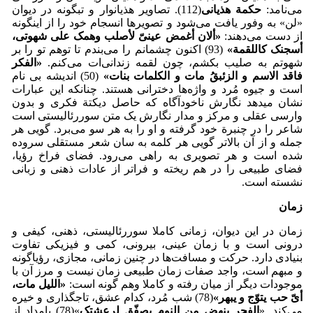
می‌نامد:
حکمة هذیانی
(112). تصاویر هذیان­وار و تب­گونه در دیوان
«لن» به وفور یافت می‌شود و تصویرها انسجام خود را از اینگونه
از دست می‌دهند:
«
ألان أغمض عینیّ لأصلب وهمک علی شهوتی،
أسجنک کاللقمة
»
(93) اکنون چشمانم را می‌بندم تا توهم تو را بر
شهوتم به صلیب بکشم، چون لقمه زندانی‌ات می‌کنم.
«الفکر
فاقد الاسم و الزئبقُ مات و الکلمات بنات»
(50) اندیشه بی نام
است و جیوه مُرد و واژه‌ها دخترانی هستند. چنانکه این عبارات
نشان می­دهد نگارش ناخودآگاه که حاصل دیکتة فکری و بدون
وارسی عقلی و مرکز و مدار نگارش یک متن سوررئالیستی است
شاعر را در چنبرة خود گرفته و او را به هر سو می‌برد. گویی هر
جمله و از آن بالاتر گویی هر کلمه به سان شعر مستقلی سروده
شده است و هر تصویری به راهی می‌رود. فضای فراخ رؤیا،
فضای طبیعی را در هم ریخته و فراتر از عادات ذهنی و زبانی
نشسته است.
زمان
زمان در این دیوان، زمانی کاملا سوررئالیستی، ذهنی، کیفی و
درونی است و با زمان عینی، بیرونی، کمی و فیزیکی تفاوت
بنیادی دارد. حرکت و مسافت‌ها در چنین زمانی، مجازی، رؤیاگونه
و مبهم است، واجد صفات زمان طبیعی زمان نیست و مرز آن با
موجودات دیگر از میان رفته و کاملا وهم گونه است:
«
اللیل مات،
أیّ حب یتوّج و یبهر
»
(78) شب مُرد، کدام عشق، تاج­گذاری و خیره
می‌کند. «
الفجر ینهض من النوم یصفّق لرعشتکِ
»(78) بامداد از