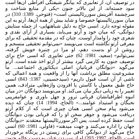
در توصیف آن، از تعابیری که بیانگر شیفتگی افراطی آن‌ها است
سود جسته‌اند. از این بالاتر جنون «یکی از منابع شناخت و
سرچشمة آفرینش سوررئالیستی است» (فتوحی، 1389: 310) در
میان سوررئالیست­ها خصوصا و شاید بیش از همة آن‌ها، آرتو به این
مقوله توجه دارد. انسی حاج به دلیل شباهت­هایی- از جمله ستایش
دیوانگی- که میان خود و آرتو می‌یابد، بسیاری از آرای نقدی و
شعری خود را وامدار اوست. چنان که در مقدمة تحقیقی که برای
معرفی آرتو نگاشته است می‌نویسد «نمی‌توانم تحقیقی منسجم و
روشن از او بدست دهم، او مرا در چنبرة خویش گرفته،
نمی‌توانم» (سعید، 1981: 62) حتی تعابیری که انسی حاج برای
توصیف جنون به کارمی گیرد بیشتر از آرتو اخذ شده است. آرتو
می‌گوید «دیوانگان قربانیان اصلی دیکتاتوری اجتماعند... ما
مشروعیت مطلق برداشت آنها را از واقعیت و همة اعمالی که
ناشی از آن است قبول داریم» (سیدحسینی، 1387: 843) انسی
حاج طبق معمول با کاستن یا افزودن واژه‌هایی مترادف، همین
تعبیر را به زبانی دیگر بیان می‌کند. او می‌نویسد دیوانگان «در میان
انبوه اطرافیانشان قربانی ترور و جهل باوری و عوامفریبی
نخبگان و استبداد عوامند...» (الحاج، 1994: 14) چنان که دیده
می‌شود پیام سخن انسی همان چیزی است که از کلام آرتو
دریافت می‌شود و جوهر سخن او را که قربانی بودن دیوانگان
است حفظ کرده است. پس اگر سوررئالیست­ها معتقدند «دیوانگان
جهان را اداره می‌کنند و جهت می­دهند» (فاولی، 1981: 60) انسی
حاج می‌گوید از دیوانگیِ کافی برای زیستن در پرتگاه برخوردار
است. (الحاج، 1997: 203) او از سپردن عنان به دست عالم جنون