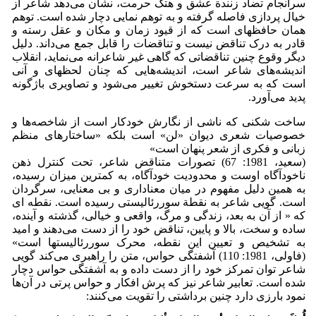
سرانجام تضاد زنندة عشق و هتک حرمت، نشان می‌دهد شاعر از
خیال پردازی فاصله گرفته و به توهم نمایی دچار شده است. توهم
همان حافظه­ای است که از قیود زمان و مکان و عقل رسته و
قادر به درک تناقض نیست و تناقضات را قابل جمع می‌داند. دلیل
دیگر وقوع چنین تناقضاتی که گاهی غیر شاعرانه می‌نماید، انقلاب
اندیشه‌های شاعر است، اندیشه‌هایی که چنان لحظه­ای و آنی
است که به سرعت دستخوش تغییر می‌شود و تصاویری باژگونه
پدید می‌آورد.
ساخت شکنی که ناشی از نگارش خودکار است از شاخصه‌ها و
خصوصیات شعری دیوان «لن» است بلکه «ساختارهای منظم
زبانی و فکری از شعر پنهان است»
(سعید، 1981: 67) تصورات متناقض شاعر، تحت کنترل ذهن
ناخودآگاه اوست و محدودیت خودآگاه، به کمترین میزان رسیده،
به همین دلیل مفهوم در میان معناداری و بی معنایی، سرگردان
است. گویی شاعر به نقطة سوررئالیستی رسیده است. نقطه ای
که « از آن به بعد، زندگی و مرگ، واقعی و خیالی، گذشته و آینده،
ساده و سخت، بالا و پایین، تناقض خود را از دست می‌دهند و امید
به تشخیص و تعیین این نقطه، محرک سوررئالیستها است»
(فاولی، 1981: 110) آشفتگی حواس، متن را راهبری می‌کند گویی
شاعر توان تمرکز خود را از دست داده و به آشفتگی حواس دچار
شده است. تعابیر شاعر نیز که پرش افکار و حواس پرتی در آن‌ها
نمود بارزی دارد چنین برداشتی را تقویت می‌کنند: