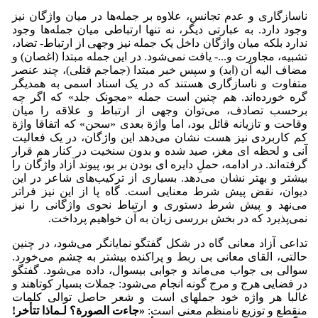
ناسازگاری و عدم تجانس، علاوه بر جمله‌ها در میان واژگان نیز
وجود دارد. به عبارتی دیگر، نه تنها ارتباطی میان جمله‌ها وجود
ندارد بلکه میان واژگان داخل یک جمله نیز وجهی از ارتباط- تضاد،
تشبیه، مجاورت و...- یافت نمی‌شود. در این جمله مبتدا (اغصان) و
مضاف الیه آن (ابد) و سپس خبر مبتدا (جماجم قتلی)، چند عنصر
متفاوت و ناسازگاری هستند که در یک اسناد اسمی به همدیگر
گره خورده‌اند. هم چنین است جمله «مجونک جلد» که اگر چه
برحسب تصادف، می‌توان وجهی از ارتباط و علاقه را میان
وقاحت و تازیانه قائل بود، اما واژة بعدی «سحن» که اتفاقا واژة
کم کاربردی نیز هست نشان می‌دهد این واژگان، در یک فعالیت
آنی و لحظه ای مغز، صید شده و بدون سنخیت در کنار هم قرار
گرفته‌اند. در ادامه، حملِ دایره ای بودن بر بو، پیوند آزاد واژگان را
بیشتر و بهتر نشان می‌دهد. بسیاری از ترکیب‌های شاعر در این
دیوان، نقض پیش شرط معنایی است. گاه پا از این نیز فراتر
می‌نهد و پیش شرط دستوری و ارتباط نحوی واژگانی را نیز
نمی‌پذیرد که در بخش بررسی زبان به آن خواهیم پرداخت.
تداعی آزاد معانی گاه در شکل گفتگو نمایانگر می‌شود، در چنین
حالتی، القای معانی بی ربط و پراکنده بیشتر به چشم می‌خورد.
سوالی بی جواب می‌ماند و جوابی بی­سوال، داده می‌شود. گفتگو
در فضایی هرج و مرج گونه انجام می‌شود: جملات بسیار کوتاهند و
غالبا هر واژه خود جمله­ای است و شعر حاصل توالی کلمات
منقطع و توزیع نامنظم معنی است:
«
جاءت الصورة؟ لـماذا تتأخر!