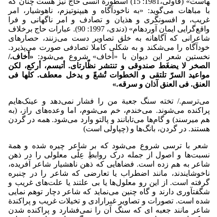
هاست» (فاولی،1981: 15) اسطورة انسی حاج نیز هست چنان که
با مباهات می‌گوید: «به ناخودآگاه و هیپنوتیزم، ناهوشیار، امر
غریب، و افسون­گری و هذیان و تصادف و امر ناگهانی و فرا
واقع‌گرایی ایمان آورده­ام» (دندی، 1997: 90). عبارات حاج برخلاف
شاعرانی که آگاهانه به خلق تصاویر دست می‌زنند، حصارهای
خودآگاه را می‌شکند و به شکلی کاملا تصادفی صورت می‌پذیرد.
نخستین شعر این دیوان با «أخاف» شروع می‌شود:
«
أخاف./
الصخر لا یضغَط صندوقی و تنتشر نظّارتای. أتبسم، أرکع، لکن
مواعید السرّ تلتقی و الخطوات تُشعّ و یدخل معطف. کلها فی
العنق. فی العنق آذان و سرقه
.»
می‌ترسم./ تخته سنگ جعبة من را فشار نمی‌دهد و عینک‌هایم
پراکنده می‌شوند. می‌خندم، خم می‌شوم، اما وعده‌های راز، (به
هم می­رسند) و گام‌ها می‌تابانند و پالتو وارد می‌شود. همه در گردن
هستند. در گردن، بانگ‌ها و (چپاولی است)
شعر با ترسی شروع می‌شود که بر شاعر چیره شده و همة
نسبت‌ها و اصول از جمله درک روابطِ عِلّی معلولی را در ذهن
شاعر به هم زده است. فضاهایی که ذهن ناهشیار شاعر آفریده،
ناخوشایندند، مانند اضطراب یا تعارضی که شاعر را در چنبره
گرفته است. از این رو معلول‌ها یا بی علتند یا علت‌های غریب و
شگفت­آوری دارند و گاه چنین می‌نماید که شاعر دچار توهم نمایی
شده است. تصورات و تصاویر غیرارادی و تخیلات غریب و پراکندة
شاعر مانند جعبه ای که سنگ آن را نمی‌فشارد و پراکنده شدن