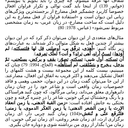
شفاف آنها غرقه می­شوم، چه چیزی را باید بگویم یا بنویسم»
(خواتم، 139) از اینجا باید گفت توالی و تکرار فراوان افعال
خصوصاً کاربرد چشمگیر فعل مضارع از برجسته‌ترین ویژگی‌های
زبانی این دیوان است و «استفادة فراوان از فعل مضارع به این
دلیل است که ساخت مضارع- در زبان عربی- به زمان مشخصی
مربوط نمی‌شود» (عباس، 1978: 80)
مثال‌های متعددی از این دیوان می‌توان ذکر کرد که در این دیوان
بیشتر از چندین فعل به شکل متوالی ذکر شده‌اند. به عبارت‌های
زیر نگاه کنیم:
«
أهذی
،
ترفّق
بی،
أوصلنی
قل
لها
فلتسکته
./ لم
أؤذها
./
لستُ
أراه
، أهی
تراه
؟ و أنت؟ لعلّک
تعرفه
./
أن
تسکته
. أول شیی:
تسکته
.
تصوّر
: ی
قف
و ی
رکض
، ی
سیّجنی
، ثمّ
ی
دخل
، یـ
خرج
و ی
تسّلقنی
. لم
أستأهله
.
»
(الحاج، 1994: 79) چنان که
می­بینیم، بیست کلمه از این مجموعة بیست و هشت کلمه­ای را
افعال تشکیل می‌دهند و اکثر قریب به اتفاق این افعال، مضارعند.
از این جا می‌توان گفت زمان در این دیوان، حجمی وهمی و فاقد
خصوصیات زمان واقعی است و شاعر خود را در چنان زمان
دایره­واری معلق می‌داند، زمانی مرگ­آلود، که چون گنبد هراسناکی
و با رنگ وحشتناکِ تیرگیِ خونین، شاعر را در چنبره گرفته و چون
بختکی به جانش افتاده است:
«
زمن القبة الدهنی، یا زمن انعقاد
الإرث یا زمن الشعر الدهنی! یا زمن العَکَر الدموی، یا زمنی!
فلتُرفَع عنّی و تُنعَش
»
(104) زمان گنبد چربی دار، ای زمان
برگزاری ارث، ای زمان شعر روغنی، ای زمان تیرگی خونین، ای
زمان من! بگذار از روی من برداشته شوی و دوباره جان بگیری.