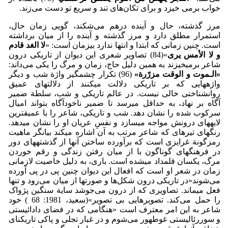
خواب برمی خیزد و برای تکان‌های تند و سریع تو دست می‌زند.
مرز گذشته، حال و آینده درهم می‌شکند، گویی زمان حال،
استمرار مطلق دارد و مرز گذشته و آینده را از میان برداشته
است. چنین زمانی که ابتدا و انتها ندارد بی­زمان است: «
لا الغد قادم
و لا الأمس یری
»(84) تصاویر شعری این دیوان از تاریکی درون
شاعر برمی­خیزند به همین دلیل حاج، زمان و مرگ را یکی می‌داند:
«
الـموت و الوقت مزرّرة
»
(96) تکرار چشمگیر واژة شب و دیگر
واژه­هایی که بر تاریکی دلالت می­کنند از دلالت­های عمیق
روانشناختی خالی نیست. در عالم تاریکی و شب، سلطة ضمیر
آگاه بر نهاد، به حداقل می­رسد تا ضمیر ناخودآگاه بتواند امیال
سرکوب شده را نشان دهد. شب و تاریکی، شاعر را با عمیق­ترین
لایه­های درونش مواجه می­سازد و نفسِ عریان او را نشان می­دهد.
رنگ­های تیره­ای که شاعر مرتب به آن اشاره­ می­کند بیانگر ماهیت
رمزگونة غرایزی است که برآورده ساختن آنها از گذشته­های دور
در فرهنگ­های گوناگون با از میان رفتن زندگی و رقم خوردن
مرگ، یکسان قلمداد می­شده است. باری، به دلیل خاصیت لازمانی
زمان در شعر او است که افعال این دیوان چنین پی در پی آورده
می‌شوند«در تاریکی درون شکل‌ها و صورت­ها از میان می‌رود و تنها
فعل می­ماند. تصاویری که از درون می‌جوشد سایة سنگین پژواک
را حمل می‌کند. تصویرهایی بی تصویر»(سعید، 1981: 68 ) خود
شاعر به این امر معترف است «هنگامی که در فضای دادائیستی
و سوررئالیستی غوطه­ور می‌شوم و در غبار تجلی و پاکی تاریکنای