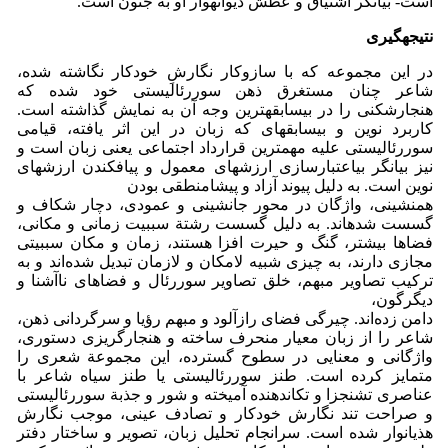
است- بیانگر اشتیاق و عطش دیوانه­وار او به جنون است.
نتیجه­گیری
در این مجموعه که با سازوکار نگارشِ خودکار نگاشته شده،
شاعر چنان مستغرق ذهن سوررئالیستی خود شده که
هنجارشکنی را در بی­سابقه­ترین وجه آن به نمایش گذاشته است.
کاربرد نوین و بی­سابقه­ای که زبان در این اثر یافته، قیامی
سوررئالیستی علیه مهمترین قرارداد اجتماعی یعنی زبان است و
نیز بیانگر بی­اعتبارسازی ارزش­های معمول و پی­افکندن ارزش­های
نوین است. به دلیل پیوند آزاد و پیشامنطقی بودن
هم­نشینی، واژگان در محور جانشینی و عمودی، دچار شکاف و
گسست شده­اند. به دلیل گسست رشتة سببیت زمانی و مکانی،
فضاها بیشتر، گنگ و حیرت افزا هستند، زمان و مکان سببیتی
مجازی دارند، به چیزی شبیه لامکان و لازمان تبدیل شده‌اند و به
ترکیب تصاویر مبهم، خلق تصاویر سوررئال و فضاهای ناآشنا و
دیگرگون،
دامن زده‌اند. چیرگی فضای رازآلود و مبهم رؤیا و سرگردانی ذهن،
شاعر را از زبان معیار منحرف ساخته و هنجارگریزی دستوری،
واژگانی و معنایی در سطوح گسترده، این مجموعة شعری را
متمایز کرده است. طنز سوررئالیستی یا طنز سیاه شاعر با
عناصری تشنج­زا و تکان­دهنده آمیخته و شور و جذبة سوررئالیستی
و صراحت تند نگارش خودکار و تصادف عینی، موجب نگارش
هذیان­وار شده است. سرانجام تحلیل زبان، تصویر و ساختار دفتر