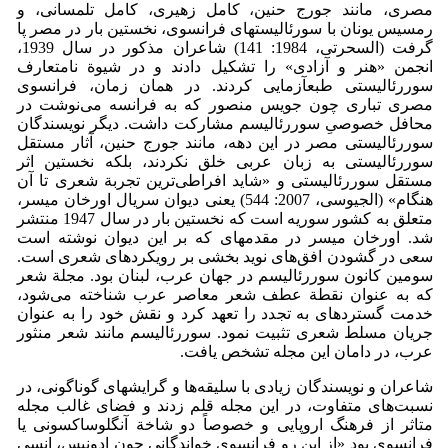
مصری، مانند جورج حنین، کامل زهیری، کامل تلمسانی، و
رمسیس یونان با سورئالیست­های فرانسوی، نخستین بار در مصر پا
گرفت (السحرتی، 1984: 141) شاعران مذکور در سال 1939،
انجمن «هنر و آزادی» را تشکیل دادند و در شیوة نامتعارف
سوررئالیستی طبع­آزمایی کردند. در همان زمان، فرانسوی
مصری تباری چون جویس منصور که به فرانسه می‌نوشت در
محافل خصوصیِ سوررئالیسم مشارکت داشت. دیگر نویسندگان
سوررئالیستی مصر در این دهه، مانند جورج حنین، آثار مستقل
سوررئالیستی به زبان عربی خلق نکردند، بلکه نخستین اثر
مستقل سوررئالیستی و «شاید افراطی‌ترین تجربة شعری تا آن
هنگام» (الجیوسی، 2007: 544) یعنی دیوان سریال اورخان میسر،
متعلق به کشور سوریه است که نخستین بار در سال 1947 منتشر
شد. اورخان میسر در مقدمه­ای که بر این دیوان نوشته است
سعی در گشودن افق‌های نوید بخشی بر رویکردهای شعری است.
سومین کانون سوررئالیسم در جهان عرب، لبنان بود. مجلة شعر
که به عنوان نقطة عطف شعر معاصر عرب شناخته می‌شود،
خدمت گسترده­ای به تجدد را تعهد کرد و نقش خود را به عنوان
جریان مسلط شعری تثبیت نمود. سوررئالیسم مانند شعر منثور
عرب، در دامان این مجله تشخص یافت.
شاعران و نویسندگان زیادی با سلیقه‌ها و گرایش­های گوناگونی، در
نسبت‌های متفاوت، در این مجله قلم زدند و فضای غالب مجله
متاثر از فرهنگ اروپایی و خصوصاً دو شاخة آنگلوساکسونی یا
فرانسوی بود «از این رو فرانسوی خواندگانی چون ادونیس، انسی