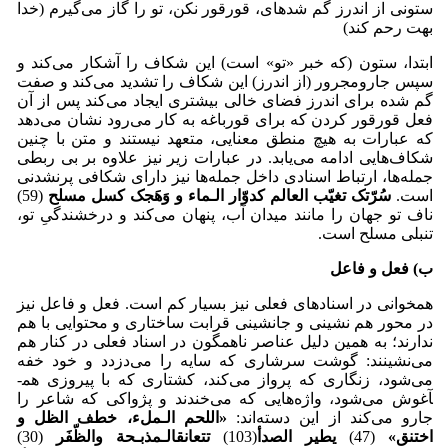
ستونی از اندرز گم شده­ای، قورقور نکن، تو را گاز می‌گیرم (خدا
بهت رحم کند)
ابتدا، ستون (که خبر «تو» است) این شکاف را آشکار می‌کند و
سپس جارومجرور (از اندرز) این شکاف را تشدید می‌کند و صفت
گم شده برای اندرز فضای خالی بیشتری ایجاد می‌کند پس از آن
فعل قورقور کردن که برای قورباغه به کار می‌رود نشان می‌دهد
که عبارات به هیچ منطق معنایی، متعهد نیستند و متن با چنین
شکاف‌هایی ادامه می‌یابد. در عبارات زیر نیز علاوه بر بی ربطی
جمله‌ها، ارتباط اسنادی داخل جمله‌ها نیز دارای شکافی پرنشدنی
است.
سُرّتک تغیّب العالم کدوّار الـماء و وَهَجک کسل مسلح
(59)
ناف تو جهان را مانند میدان آب، پنهان می‌کند و درخشندگیِ تو،
تنبلی مسلح است.
ب) فعل و فاعل
همخوانی در اسنادهای فعلی نیز بسیار کم است. فعل و فاعل نیز
در محور هم نشینی و جانشینی قرابت ساختاری و محتوایی با هم
ندارند؛ به همین دلیل عناصر ناهمگون در اسناد فعلی در کنار هم
می‌نشینند: گوشت سرشاری که سایه را می‌دزدد و خود خفه
می‌شود، زنگاری که پرواز می‌کند، کشتاری که با پیروزی هم­
آغوش می‌شود، واژه‌هایی که می‌خندند و پژواکی که شاعر را
جارو می‌کند از این دسته‌اند:
«
اللحم الـملء، خطف الظل و
اختنق»
(47)
یطیر الصدأ
(103)
تتعانق
الـمذبـحة والظّفَر
(30)