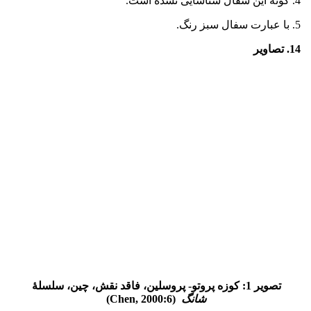
4. گونۀ این سفال شناسایی نشده است.
5. با عبارت سفال سبز رنگ.
14. تصاویر
تصویر 1: کوزه پروتو- پروسلین، فاقد نقش، چین
، سلسلۀ
شانگ
(Chen, 2000:6)