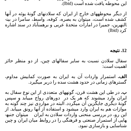
این محوطه یافت شده است (Ibid).
از دیگر محوطه­های خارج از ایران که سلادن­های گونۀ یوئه در آنها
کشف شده است، می­توان به بصره، کوفه، واسط، سامرا در بین­
النهرین، جمیرا در امارات متحدۀ عربی و برهمن­آباد در سند اشاره
کرد (Ibid)
12. نتیجه­
سفال سلادن نسبت به سایر سفال­های چین، از دو منظر حائز
اهمیت است:
الف.
استمرار واردات آن به ایران به ­صورت کمابیش مداوم،
گستره­ای زمانی در حدود هشت سده را دربر می­گیرد.
ب.
در طی این هشت قرن، گونه­های متعددی از این نوع سفال به
ایران وارد می­شوند که هر یک در دوره­ای رواج می­یابد و سپس
گونۀ دیگری جایگزین آن می­گردد. البته در مواردی نیز چند گونه به
موازات هم به ایران وارد می­شود و استفاده از آنها رونق می­یابد. از
این رو، در بررسی منحنی واردات سلادن به ایران می­توان جنبه­
هایی از استمرار صنعتی و فرهنگی را در روابط میان ایران و چین
شناسایی و بازسازی نمود.