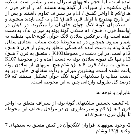
آمده است، اما حجم یافته­های سیراف بسیار بیشتر است. سلادن­
های مکشوف از سیراف از گونۀ یوئه هستند که از اواخر قرن 3
هـ.­ق/9­م تا اواخر 5­هـ.­ق / 11م در سیراف تداوم داشتند و پس از
این تاریخ به­تدریج تا اوایل قرن 6هـ.ق/ 12­م به کلی ناپدید می­شوند و
سلادن­های گونۀ لانگ چوآن جای آن را می­گیرند. در کیش در
اواسط قرن 5 هـ.ق/11م سلادن گونۀ یوئه به میزان اندک به دست
آمده است ولی برعکس سلادن لانگ چوآن، گونۀ غالب منطقه به
شمار می­رود. همچنین در ده محوطۀ دشت میناب، تعدادی سفال
گونۀ یوئه به دست آمده که همگی متعلق به پیش از قرن 6 هـ.ق/
12­م است. در این دشت در محوطۀK103 ، متعلق به قرن 7 هـ.ق/
13م تنها یک نمونه سلادن یوئه به دست آمده و در محوطۀ K107
متعلق به میانۀ قرن 8 هـ.ق/ 14­م هیچ نمونه­ای از سلادن یوئه
یافت نشده است. بیشترین میزان واردات سفال­های خاور دور به
دشت میناب را سلادن­های گونۀ لانگ چوآن تشکیل می­دهند که 59
درصد کل ظروف وارداتی چین به این محوطه است.
بنابراین با توجه به:
1- کشف نخستین سلادن­های گونۀ یوئه از سیراف متعلق به اواخر
قرن 3 هـ.ق/ 9م و سیر تطوری آن در مراحل مختلف این محوطه
تا اوایل قرن 6 هـ.ق/12­م
2- وجود نمونه­های فراوان لانگ­چوآن در کیش متعلق به سده­های 7
و 8 هـ.ق/13 و 14­م