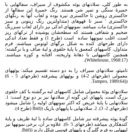
به طور کلی، سلادن­های یوئه مکشوف از سیراف، سفال­هایی با
خمیرۀ سنگی و تمپر شن هستند. رنگ خمیرۀ این سفال­ها از
خاکستری روشن تا خاکستری تیره بوده و لعاب آنها به رنگ­های
خاکستری ' سبز تا قهوه­ای (متداول­ترین رنگ زیتونی و سبز
خاکستری) مات می­باشد. نمونه­های اندکی نیز دارای لعاب سبزرنگ
ضخیم و شفافی هستند که سطح­شان پوشیده از ترک­های ریز
است. اغلب نمونه­ها ساده است (طرح 1) و فقط تعداد اندکی
دارای طرح­های کنده به شکل برگ­های لوتوس می­باشند. فرم
متداول، کاسه­های کم­عمق با پایۀ حلقوی و لبۀ صاف و یا برگشته؛
همچنین کاسه­هایی با دهانۀ واریخته، آفتابه و کوزه می­باشند.
(Whitehouse, 1968:17).
تامپئو، سلادن­های سیراف را به دو دسته تقسیم می­کند: یوئه­های
معمولی (طرح­های 2-4) و یوئه­های پیشرفته (طرح­های 5 - 6)
((Tampeo, 1989:64.
سلادن­های یوئۀ معمولی شامل کاسه­های لبه برگشته با کف حلقوی
بزرگ است. پایه­های این گونه از سلادن­ها نیز بر دو نوع است: 1.
سلادن­هایی با پایۀ عریض که اکثر نمونه­های اولیه را شامل می­شود
(طرح­های 2­- 3). 2. سلادن­هایی با پایه­های باریک ((Ibid (طرح 4).
گونۀ یوئه پیشرفته نیز شامل کاسه­های ساده با لبۀ ظریف و پایۀ
کنده­کاری می­باشد (طرح­های 5 -6). علاوه بر آن، برخی نمونه­ها نیز
لبه­هایی به فرم گلبرگ و پایه­های قوسی شکل­ دارند ((Ibid.