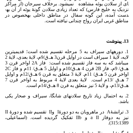
ای از سلادن یوئه مشاهده نمی­شود. برخلاف سیرجان (از مراکز
نزدیک به خلیج فارس) که تعداد زیادی سلادن گونۀ یوئه از آن به­
دست آمده، این گونه سفال در مناطق داخلی به­خصوص در
مناطق غربی ایران رواج چندانی نیافته است.
13. پی­نوشت
1. دوره­های سیراف به 5 مرحله تقسیم شده است؛ قدیمی­ترین
لایه، لایۀ 1 سیراف است در اوایل قرن3 هـ.ق/9م، لایۀ بعدی، لایۀ 2
می­باشد که به سه فاز تقسیم شده است: فاز 2A ­اواخر قرن 3
هـ.ق/ 9­م، فاز 2B قرن 4 هـ.ق/10­م و اوایل 5 هـ.ق/ 11م و فاز 2C
اواخر قرن 5 هـ.ق/ 11م. لایۀ 3 متعلق به قرن 6 هـ.ق/12­م و اوایل
7 هـ.ق /13­م است. لایۀ بعدی لایۀ 4 مربوط به اواخر قرن 7
هـ.ق/13م، و لایۀ 5 نیز متعلق به قرن 8 هـ.ق/14م است.
2. به احتمال زیاد تاریخ سلادن­های شانگا، سیراف و صحار یکی
باشد.
3. ترانشۀA در ماهروبان به دو دورۀI وII تقسیم شده و دورۀ II
نیز به دوفاز a II و IIb تفکیک گردیده است. (اسماعیلی،
315:1389).