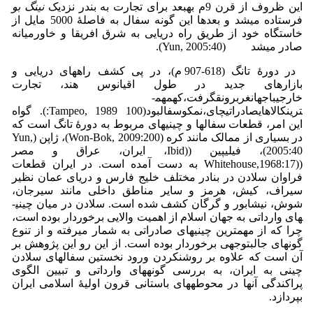
این ظروف از قرن 9­م به­بعد برای تجارت به بندر نزدیک
نینگ بو
فرستاده می­شد و بعدها این گونه سفال به فاصلۀ 5000 مایل از
خاستگاه خود از طریق راه دریایی به شرق افریقا و خاورمیانه
صادر می­شد (Yun, 2005:40).
در دورۀ تانگ (618-907 م)، در پی کشف راه­های دریایی و
بازارهای جدید در طول اقیانوس هند، تجارت
خارجیباجهانغربرونقگرفت،کهمهم­
ترینکالاهایصادراتیچای،نمکوسفالبود(100 Tampeo, 1989:). گواه
این امر، قطعات سفال­ها و چینی­های مربوط به دورۀ تانگ است که
در بسیاری از ممالک مانند کره (Won-Bok, 2009:200)، ژاپن (Yun,
2005:40)، فیلیپین (­(Ibid، ایران، عراق و مصر
((Whitehouse,1968:17 به دست آمده است. در ایران قطعات
فراوان سلادن در بنادر مختلف خلیج­ فارس و دریای عمان نظیر
سیراف، کیش، هرمز و سایر مناطق داخلی مانند سیرجان،
شوش، نیشابور و گرگان کشف شده است. سلادن در میان چینی­
های وارداتی به جهان اسلام از اهمیت والایی برخوردار بوده است،
چرا که از مهم­ترین چینی­های صادراتی به شمار می­رفته و از تنوع
گونه­ای جالب­توجهی برخوردار بوده است. از این رو این پژوهش بر
آن است که علاوه بر روشن­کردن ورود نخستین سفال­های سلادن
چینی به ایران، به بررسی گونه­های وارداتی و تبیین الگوی
پراکندگی آنها در محوطه­های باستانی قرون اولیۀ اسلامی ایران
بپردازد.