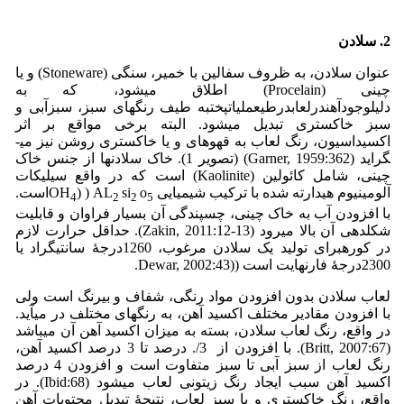
2. سلادن
عنوان سلادن، به ظروف سفالین با خمیر، سنگی (Stoneware) و یا
چینی (Procelain) اطلاق می­شود، که به
دلیلوجودآهندرلعابدرطیعملیاتپختبه طیف رنگ­های سبز، سبزآبی و
سبز خاکستری تبدیل می­شود. البته برخی مواقع بر اثر
اکسیداسیون، رنگ لعاب به قهوه­ای و یا خاکستری روشن نیز می­
گراید (Garner, 1959:362) (تصویر 1). خاک سلادن­ها از جنس خاک
چینی، شامل کائولین (Kaolinite) است که در واقع سیلیکات
آلومینیوم هیدارته شده با ترکیب شیمیایی OH
o
si
) ) AL
است.
4
2
2
5
با افزودن آب به خاک چینی، چسپندگی آن بسیار فراوان و قابلیت
شکل­دهی آن بالا می­رود (Zakin, 2011:12-13). حداقل حرارت لازم
در کورهبرای تولید یک سلادن مرغوب، 1260­­درجۀ سانتیگراد یا
2300­درجۀ فارنهایت است ((Dewar, 2002:43.
لعاب سلادن بدون افزودن مواد رنگی، شفاف و بی­رنگ است ولی
با افزودن مقادیر مختلف اکسید آهن، به رنگ­های مختلف در می­آید.
در واقع، رنگ لعاب سلادن، بسته به میزان اکسید آهن آن می­باشد
(Britt, 2007:67). با افزودن از 3/. درصد تا 3 درصد اکسید آهن،
رنگ لعاب از سبز آبی تا سبز متفاوت است و افزودن 4 درصد
اکسید آهن سبب ایجاد رنگ زیتونی لعاب می­شود (Ibid:68). در
واقع، رنگ خاکستری و یا سبز لعاب، نتیجۀ تبدیل محتویات آهن