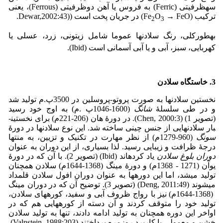
سه­ظرفیتی (Ferric) به فروس یا آهن دو­ظرفیتی (Ferrous)، یعنی
ترکیب (Fe
→ FeO) در جریان پخت است ((Dewar,2002:43.
O
2
3
به­طور­
کلی، رنگ­ سلادن­ها عموما شامل زیتونی، زرد، عسلی یا
کهربایی، سبز، آبی و یا آبی آسمانی است (Ibid).
3. خاستگاه سلادن
نخستین سلادن­ها به صورت پروتو-پروسلین در 3500­پ.­م تولید شد
و در طی سلسلۀ
شانگ
(1600-1046­پ .م) به اوج خود رسید
(تصویر 1) (Chen, 2000:3). در دورۀ هان (206-221م) برای نخستین­
بار سلادن­هایی از جنس چینی ساخته شد. این نوع سلادن­ها در دورۀ
سونگ
(960-1279م) از نظر مهارت در تکنیک و تزیین، به منتها
درجۀ ظرافت و زیبایی رسید. لذا بسیاری، از این دوران به عنوان
دوران بلوغ سلادن
یاد کرده­اند (Ibid) (تصویر 2). با آن که در دورۀ
یوآن (1271 - 1368م) و دورۀ مینگ (1368-1644م) سلادن همچنان
تولید می­شد، اما این دوره­ها به عنوان دوران افول سلادن قلمداد
می­شوند (Deng, 2011:49) (تصویر 3). توضیح آن که در دوران مینگ
(1368-1644م) نیز با رواج ظروف آبی و سفید، کوره­های سلادن،
تولید خود را متوقف کردند و آن دسته از کوره­هایی هم که در
اواخر این دوره همچنان به تولید ادامه دادند، تنها به تولید سلادن
خشن و معمولی با کاربرد روزمره پرداختند (Valnstein, 1988:203).