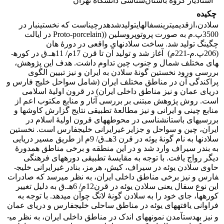
استادیار گروه باستان‌شناسی دانشگاه تهران
چکیده
سلادن،ازقدیمی­ترینسفال­هایتولیدشدهدرچیناست که نخستین­بار در
3500­پ.م به صورت پروتوپروسلین ((Proto-porcelain در ایالت
چگینگ تولید شد. ساخت سلادن­های واقعی در دورۀ هان
(206پ.م-221م) آغاز شد و تولید آن تا قرن 17م/ 11هـ.ق در کوره­
های مختلف شمال و جنوب چین تداوم داشت. هدف این پژوهش،
بررسی ورود نخستین گونۀ سلادن­ به ایران و نیز تبیین الگوی
پراکندگی آن در مناطق مختلف ایران (شامل سواحل خلیج فارس و
دریای عمان و نیز مناطق داخلی ایران) در قرون اولیۀ اسلامی
است. روش پژوهش مبتنی بر بررسی آثار و منابع مکتوب اعم از
منابع چینی و ایرانی و نیز مطالعۀ تطبیقی نتایج گزارش­ کاوش­ها و
بررسی­های باستان­شناسی در محوطه­های قرون اولیۀ اسلام در
ایران، چین و سواحل و جزایر غیرایرانی خلیج­فارس است. نخستین
سلادن­ها به نام گونۀ یوئه در قرن 3هـ.ق/ 9م از طریق مسیر دریایی
به بندر سیراف وارد شد و در این منطقه و برخی مناطق هم­دورۀ
دیگر رواج یافت. با توجه به مقایسۀ تطبیقی دوره­های فرهنگی
حاوی سلادن یوئه در سیراف، کیش، هرمز، بنادر غیرایرانی خلیج­
فارس و نیز برخی مناطق داخلی ایران، به نظر می­رسد که صادرات
این نوع سفال یعنی سلادن یوئه در قرن12م/ 6هـ.ق به دلیل تغییر
کوره­ها، جای خود را به سلادن گونۀ لانگ چوآن می­دهد. با توجه به
فراوانی یافته­های یوئه در مناطق ساحلی خلیج
فارس و دریای عمان
و نیز به­دست­آمدن نمونه­های اندک در مناطق داخلی ایران، به نظر می­