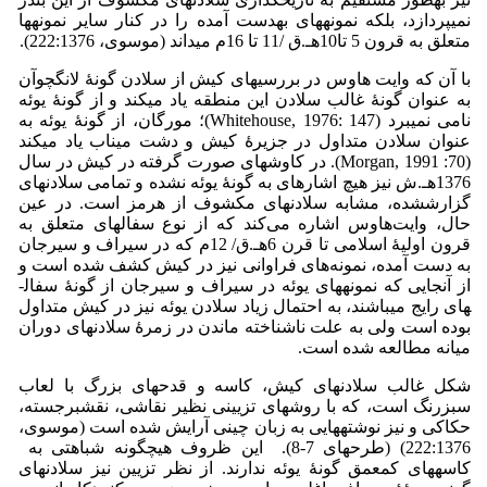
نمی­پردازد، بلکه نمونه­های به­دست آمده را در کنار سایر نمونه­ها
متعلق به قرون 5 تا10­هـ.ق /11 تا 16م می­داند (موسوی، 222:1376).
با آن که وایت­ هاوس در بررسی­های کیش از سلادن گونۀ لانگ­چوآن
به عنوان گونۀ غالب سلادن این منطقه یاد می­کند و از گونۀ یوئه
نامی نمی­برد (Whitehouse, 1976: 147)؛ مورگان، از گونۀ یوئه به
عنوان سلادن متداول در جزیرۀ کیش و دشت میناب یاد می­کند
(Morgan, 1991 :70). در کاوش­های صورت گرفته در کیش در سال
1376­هـ.ش نیز هیچ اشاره­ای به گونۀ یوئه نشده و تمامی سلادن­های
گزارش­شده، مشابه سلادن­های مکشوف از هرمز است. در عین
حال، وایت‌هاوس اشاره می‌کند که از نوع سفال­های متعلق به
قرون اولیۀ اسلامی تا قرن 6هـ.ق/ 12م که در سیراف و سیرجان
به دست آمده، نمونه‌های فراوانی نیز در کیش کشف شده است و
از آنجایی که نمونه­های یوئه در سیراف و سیرجان از گونۀ سفال­
های رایج می­باشند، به احتمال زیاد سلادن یوئه نیز در کیش متداول
بوده است ولی به علت ناشناخته ماندن در زمرۀ سلادن­های دوران
میانه مطالعه شده است.
شکل غالب سلادن­های کیش، کاسه و قدح­های بزرگ با لعاب
سبزرنگ است، که با روش­های تزیینی نظیر نقاشی، نقش­برجسته،
حکاکی و نیز نوشته­هایی به زبان چینی آرایش شده ­است (موسوی،
222:1376) (طرح­های 7-8). این ظروف هیچ­گونه شباهتی به
کاسه­های کم­عمق گونۀ یوئه ندارند. از نظر تزیین نیز سلادن­های