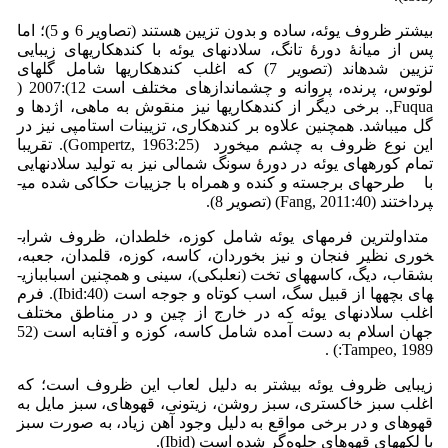
بیشتر ظروف یوئه، ساده و بدون تزیین هستند (تصاویر 6 و 5)؛ اما
پس از میانۀ دورۀ تانگ، سلادن­های یوئه با کنده­کاری­های زیبایی
تزیین شده­اند (تصویر 7) که اغلب کنده­کاری­ها شامل گل­های
لوتوس، پرنده، پروانه و چشم­انداز­های مختلف است 12):2007 (
Fuqua,. برخی دیگر از کنده­کاری­ها نیز منقوش به ماهی، اژدها و
گل می­باشد. همچنین علاوه بر کنده­کاری، تزیینات استامپی نیز در
این نوع ظروف به چشم می­خورد (Gompertz, 1963:25). تقریبا
تمام کوره­های یوئه در دورۀ سونگ شمالی نیز به تولید سلادن­هایی
با طرح­های برجسته و کنده و همراه با جزییات حکاکی شده می­
پرداختند (Fang, 2011:40) (تصویر 8).
متداول­ترین فرم­های یوئه شامل کوزه، خلط­دان، ظروف شراب­
خوری نظیر فنجان و نیز بخوردان، کاسه، کوزه، قلمدان، جعبه،
بشقاب، دیگ، کاسه­های تخت (نعلبکی)، سینی و همچنین اسباب­بازی­
های بچه­ها از قبیل سگ، اسب کوتاه و جوجه است (Ibid:40). فرم
اغلب سلادن­های یوئه که در خارج از چین و در مناطق مختلف
جهان اسلام به دست آمده شامل کاسه، کوزه و آفتابه است (52
Tampeo, 1989:) .
زیبایی ظروف یوئه بیشتر به دلیل لعاب این ظروف است؛ که
اغلب سبز خاکستری، سبز روشن، زیتونی، قهوه­ای، سبز مایل به
قهوه­ای و در برخی مواقع به دلیل وجود آهن زیاد، به صورت سبز
با لکه­های قهوه­ای جلوه‌گر شده است (Ibid).