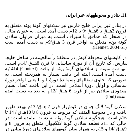
11. بنادر و محوطه­های غیر ایرانی
در بنادر غیر ایرانی خلیج فارس نیز سلادن­های گونۀ یوئه متعلق به
قرون 3­هـ.ق تا 6­هـ.ق /9 تا 12م دست آمده­ است، به عنوان مثال،
در صحار که هم­افق با سیراف است، به میزان فراوان سلادن
گونۀ یوئه متعلق به اواخر قرن 3 هـ.ق/9م به دست آمده است
(Kennet, 2004:61).
در کاوش­های محوطۀ کوش در منطقۀ رأس­الخیمه در ساحل خلیج­
فارس، که تاریخ آن از دورۀ ساسانی تا قرن 8هـ.ق /14م است،
تنها سه نمونه از سلادن­های گونۀ یوئه از بافت (Context) 1414­به
دست آمده است. البته این بافت بسیار به هم­ریخته است، به
صورتی که حاوی سفال­های پس­ماندۀ دورۀ I ­و II یعنی اواخر دورۀ
ساسانی و اوایل دورۀ اسلامی است. در این بافت، تعداد بسیار
معدودی سلادن نیز از قرن 6 هـ.ق /12­م به بعد به دست آمده
است (Ibid).
سلادن گونۀ لانگ چوآن در کوش از قرن 7 هـ.ق/ 13­م به­بعد ظهور
یافت و در محوطۀ المتف که مربوط به قرون 8 تا 10هـ.ق / 14 تا
16­م است، هیچ­گونه سلادن گونۀ یوئه به دست نیامده است؛ در
حالی که 211 قطعه سلادن گونۀ لانگ­چوآن متعلق به قرون 8 و
9هـ.ق /14 و 15­م به همراه سایر گونه­های سلادن­های دورۀ میانی در