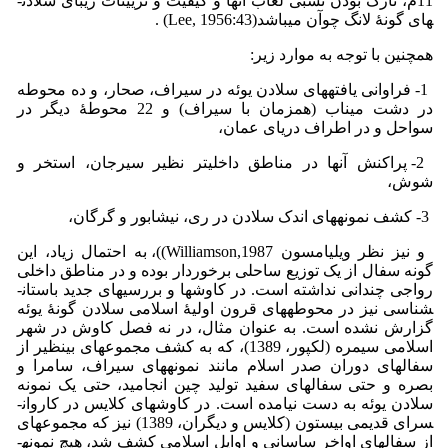
11م، نازک بودن نسبی لعاب آنها و کیفیت و تزیینات زیبای سلادن­
های گونۀ لانگ چوآن می­باشد(Lee, 1956:43) .
همچنین با توجه به موارد زیر:
1- فراوانی یافته­های سلادن یوئه در سیراف، صحار، و ده محوطه
در دشت میناب (هم­زمان با سیراف) و 22 محوطۀ دیگر در
سواحل و در اطراف دریای عمان،
2- پراکنش آنها در مناطق داخلی­تر نظیر سیرجان، استخر و
شوش،
3- کشف نمونه­های اندک سلادن در ری، نیشابور و گرگان،
و نیز نظر ویلیامسون Williamson,1987))، به احتمال زیاد، این
گونه سفال از یک توزیع ساحلی برخوردار بوده و در مناطق داخلی
رواجی چندانی نداشته است. در کاوش­ها و بررسی­های جدید باستان­
شناسی نیز در محوطه­های قرون اولیۀ اسلامی سلادن گونۀ یوئه
گزارش نشده است. به عنوان مثال، در نه فصل کاوش­ در شهر
اسلامی سیمره (لک­­پور، 1389)، که به کشف مجموعه­ای بی­نظیر از
سفال­های دوران صدر اسلام مانند نمونه­های سیراف، سامرا و
بصره و حتی سفال­های سفید تولید چین انجامید، حتی یک نمونه
سلادن یوئه به دست نیامده است. در کاوش­های کلایس در کاروان­
سرای قدیمی بیستون (کلایس و دیگران، 1389) نیز که مجموعه­ای
از سفال­های اواخر ساسانی و اوایل اسلامی کشف شد، هیچ نمونه­