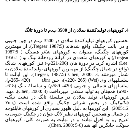
4. کوره­های تولیدکنندۀ سلادن از
3500 پ.م
تا دورۀ تانگ
نخستین کوره­های تولیدکنندۀ سلادن در 3500 پ.م در چین جنوبی
و در ایالت چگینگ واقع شده­اند (1987:5 Tregear,). از مهم­ترین
کوره­های چگینگ، می­توان به کوره­های
شائو هسینگ
( 1987:5
Tregear,) و کوره­های متعددی در کرانۀ رودخانۀ نینگ بو ( 1956:1
,Lee) اشاره کرد. در دورۀ هان (206-221م-) نیز کوره­های شانگ
(واقع در شمال چگینگ) از مهم­ترین کوره­های تولیدکنندۀ سلادن به
شمار می­رفتند ,Tregear, 1987:5) Chen, 2000: 3). این ایالت تا
سلسله­های وی (Wei) (220- 265م)، جین (­Jin) (265- 420م)،
سلسله­های شمالی و جنوبی (420- 589م) و سلسلۀ تانگ (618–
907م) همچنان به تولید سلادن می­پرداخت (Chen, 2000: 3). مهم­
ترین کوره­های تولید سلادن در سلسلۀ تانگ در دشت
نینگ-
شائوکینگ
در بخش شرقی
چکینگ
واقع شده ­است (­Yun,
2005:12). این کوره­ها به دلیل ظهور بسیاری از کوره­های قابل­توجه
در شمال و همچنین کوره­های نظیر
لانگ چوان
در
چکینگ
جنوبی به
تدریج رو به افول نهادند و در نهایت به صورت کلی، کوره­های
سونگ،
جایگزین آنها شد (Chen, 2000: 5-6).