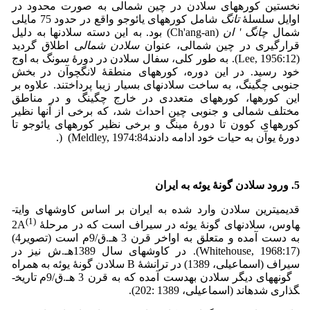
نخستین کوره­های سلادن در چین شمالی به صورت محدود در
اوایل سلسلۀ
تانگ
شامل کوره­های یائوجو واقع در حدود 75 مایلی
شمال
چانگ
'
ان
(Ch'ang-an) بود. به این دسته سلادن­ها به دلیل
قرارگیری در چین شمالی، عنوان
سلادن شمالی
اطلاق گردید
(Lee, 1956:12). به طور کلی، سفال سلادن در دورۀ سونگ به اوج
خود رسید. در این دوره، کوره­های منطقۀ لانگ­چوآن در بخش
جنوبی چگینگ، به ساخت سلادن­های بسیار زیبا پرداختند. علاوه بر
این کوره­ها، کوره­های متعددی در خارج چگینگ و در مناطق
مختلف شمالی و جنوبی چین احداث شد، که برخی از آنها نظیر
کوره­های کوون تا دورۀ مینگ و برخی نظیر کوره­های یائوجو تا
دورۀ یوآن به حیات خود ادامه دادندMeldley, 1974:84) (.
5. ورود سلادن گونۀ یوئه به ایران
قدیمی­ترین سلادن وارد شده به ایران بر اساس کاوش­های وایت­
(1)
هاوس، سلادن­های گونۀ یوئه در سیراف است که در مرحلۀ 2A
به دست آمده و متعلق به اواخر قرن 3 هـ.ق/9م است (تصویر4)
(Whitehouse, 1968:17). در کاوش­های سال 1389­هـ.ش نیز در
سیراف (اسماعیلی، 1389) در ترانشۀ B سلادن گونۀ یوئه به همراه
گونه­های دیگر سلادن به­دست آمده که به قرن 3 هـ.ق/9م تاریخ­
گذاری شده­اند (اسماعیلی، 1389 :202).