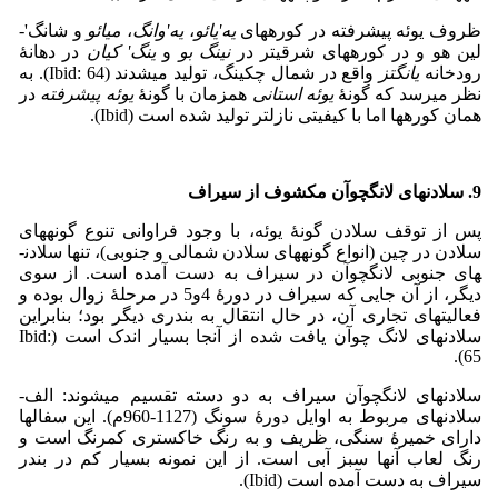
ظروف یوئه پیشرفته در کوره­های
یه
'
یائو
،
یه
'
وانگ
،
میائو
و شانگ'­
لین هو و در کوره­های شرقی­تر در
نینگ بو
و
ینگ
'
کیان
در دهانۀ
رودخانه
یانگتز
واقع در شمال چکینگ، تولید می­شدند (Ibid: 64). به
نظر می­رسد که گونۀ
یوئه استانی
همزمان با گونۀ
یوئه پیشرفته
در
همان کوره­ها اما با کیفیتی نازل­تر تولید شده است (Ibid).
9. سلادن­های لانگ­چوآن مکشوف از سیراف
پس از توقف سلادن گونۀ یوئه، با وجود فراوانی تنوع گونه­های
سلادن در چین (­انواع گونه­های سلادن شمالی و جنوبی)، تنها سلادن­
های جنوبی لانگ­چوآن در سیراف به دست آمده است. از سوی
دیگر، از آن جایی که سیراف در دورۀ 4­و5 در مرحلۀ زوال بوده و
فعالیت­های تجاری آن، در حال انتقال به بندری دیگر بود؛ بنابراین
سلادن­های لانگ چوآن یافت شده از آنجا بسیار اندک است (Ibid:
65).
سلادن­های لانگ­چوآن سیراف به دو دسته تقسیم می­شوند: الف-
سلادن­های مربوط به اوایل دورۀ سونگ (1127-960م). این سفال­ها
دارای خمیرۀ سنگی، ظریف و به رنگ خاکستری کم­رنگ است و
رنگ لعاب آنها سبز آبی است. از این نمونه بسیار کم در بندر
سیراف به دست آمده است (Ibid).