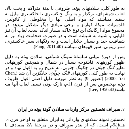
به طور کلی، سلادن­های
یوئه،
ظروفی با بدنۀ متراکم و پخت بالا،
لعاب شیشه­ای، ترک­دار و به رنگ خاکستری تا خاکستری مایل به
سفید می­باشند که مواد اصلی آنها را مخلوطی از کائولین،
فلدسپات، میکا، کوارتز و برخی موادی دیگر تشکیل می­دهد. در
مجموع مواد ارگانیک این نوع خاک، بسیار اندک است. لعاب آن نیز
قلیایی و شبیه به شیشه است و در صورت ضخامت زیاد نیز به
شفافیت جید و بسیار جلادار است و به رنگ­های سبز خاکستری،
سبز زیتونی، سبز قهوه­ای می­باشد (Fang, 2011:40)­.
پس از دورۀ میانی سلسلۀ
سونگ شمالی
، سلادن یوئه به دلیل
ظهور کوره­های قابل­توجه بسیار در شمال و همچنین کوره­هایی
نظیر
لانگ چوان
در
چکینگ
جنوبی، به تدریج رو به افول نهاد و در
نهایت به طور کلی، کوره­های
لانگ چوآن،
جایگزین آن شد (Chen,
2000: 5-6) (تصویر 9). به نظر می­رسد دلیل اصلی افول ظروف
یوئه
به­خصوص پس از قرن 11م، نازک بودن نسبی لعاب آنها می­
باشد(Lee, 1956:43) .
7. سیراف نخستین مرکز واردات سلادن گونۀ یوئه در ایران
نخستین نمونۀ سلادن­های وارداتی به ایران متعلق به اواخر قرن 3­
هـ.ق­/9م است، که از بندر سیراف و در مرحلۀ 2A مصادف با