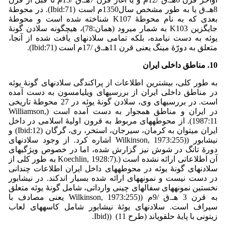
8هـ.­ق یا به طور مشخص سال1350م است (Ibid:71). در محوطۀ
بعدی که به نام محوطۀ K107 شناخته شده است و محوطۀ
جایگزین­ K103 به شمار می­رود (همان:78)، هیچ­گونه سلادن گونۀ
یوئه­ به دست نیامده، بلکه تمامی سلادن­های یافت شده از آنجا،
متعلق به دورّۀ مینگ یعنی قرن 11هـ.ق /17­م است (Ibid:71).
10. مناطق داخلی ایران
به طور کلی، بیشترین اطلاعات از پراکندگی سلادن­های گونۀ یوئه
در مناطق داخلی ایران از بررسی­های ویلیامسون به دست آمده
است. در بررسی­های وی، سلادن گونۀ یوئه در 27 محوطۀ تاریخی
در ایران و مناطق هم­جوار به دست آمده است (Williamson,
1987:11). از محوطه­های مربوط به قرون اولیۀ اسلامی در داخل
ایران می­توان به کرمان، سیرجان، استخر، ری، گرگان (Ibid:12) و
نیشابور ((Wilkinson, 1973:255 اشاره کرد. از وجود سلادن­های
دورۀ تانگ در شوش نیز گزارش شده، اما در خصوص ویژگی­های
آن اطلاعاتی ارائه نشده است (.(Koechlin, 1928:7 به طور کلی از
سلادن­های گونۀ یوئه در محوطه­های داخل ایران اطلاعات چندانی
در دست نیست و نمونه­های ارائه شده بسیار اندکند. در نیشابور
نخستین نمونه­های سفال­های چینی وارداتی، شامل گونۀ یوئه متعلق
به قرن 3 هـ.ق /9م ((Wilkinson, 1973:255 یعنی مصادف با
سیراف است. سلادن­های یوئۀ نیشابور شامل کاسه­های لعاب
زیتونی با پایۀ حلقوی­اند (طرح 11) ((Ibid.