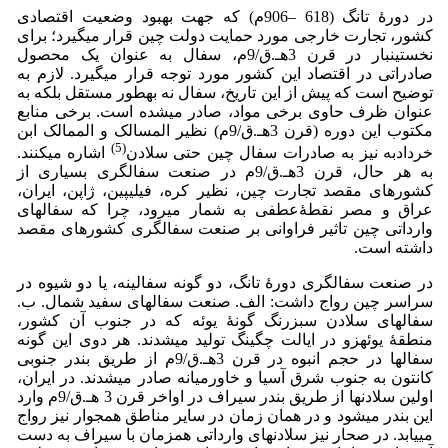
در دورۀ تانگ (618 –906م) که جهت بهبود وضعیت اقتصادی
کشور، تجارت خارجی مورد حمایت دولت چین قرار می­گیرد؛ برای
نخستین­بار در قرن 3­هـ.ق/9­م، سفال به عنوان یک محصول
صادراتی در اقتصاد این کشور مورد توجه قرار می­گیرد. لازم به
توضیح است که پیش از این تاریخ، سفال نه به­طور مستقل بلکه به
عنوان ظرف حاوی برخی مواد، صادر می­شده است. برخی منابع
مکتوب این دوره (قرن 3­هـ.ق/9م) نظیر المسالک و الممالک ابن
(5)
خردادبه نیز به صادرات سفال چین حتی سلادن­
اشاره می­کنند.
به هر حال، قرن 3هـ.ق/9­م در صنعت سفالگری بسیاری از
کشورهای مقصد تجارت چین، نظیر کره، فیلیپین، ژاپن، ایران،
عراق و مصر نقطۀ­عطفی به شمار می­رود، چرا که سفال­های
وارداتی چین تاثیر فراوانی بر صنعت سفالگری کشورهای مقصد
داشته­ است.
در صنعت سفالگری دورۀ تانگ، دو گونه سفالینه، یا دو شیوه در
سراسر چین رواج داشت: الف. صنعت سفال­های سفید شمال. ب.
سفال­های سلادن سبزرنگ گونۀ یوئه که در جنوب آن کشور،
منطقۀ یوئه­زو در ایالت چگینگ تولید می­شدند. هر دوی این گونه
سفال­ها در حجم انبوه در قرن 3­هـ.ق/9­م از طریق بندر جنوبی
کانتون به جنوب شرق آسیا و خاورمیانه صادر می­شدند. در ایران،
اولین سلادن­ها از طریق بندر سیراف در اواخر قرن 3 هـ.ق/9­م وارد
این بندر می­شود و در همان زمان در سایر مناطق هم­جوار نیز رواج
می­یابد. در صحار نیز سلادن­های وارداتی هم­زمان با سیراف به دست