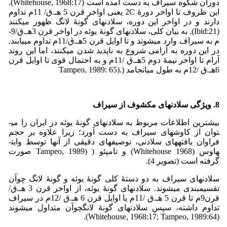
دوران شکوه سیراف به دست آمده است (Whitehouse, 1968:17).
این ظروف تا اواخر دورۀ 2C یعنی اواخر قرن 5 هـ.ق/ 11­م تداوم
دارند و در اواخر این دوره، سلادن­های گونۀ لانگ ظهور می­کنند
(Ibid:21). به بیان کلی، سلادن­های گونۀ یوئه در اواخر قرن 3­هـ.ق/9­
م به سیراف وارد می­شوند و تا اوایل قرن 5­هـ.ق/11م تداوم می­یابند.
در این دوره به آرامی شروع به ناپدید شدن می­کنند، اما این روند
آرام تا اواخر نیمۀ دوم 5­هـ.ق /11­م و به احتمال قوی تا اوایل قرن
6هـ.ق /12م به طول می­انجامد (.(Tampeo, 1989: 65
8. ویژگی سلادن­های مکشوف از سیراف
بیشترین اطلاعات مربوط به سلادن­های گونۀ یوئه در ایران را می­
توان از کاوش­های سیراف به دست آورد؛ زیرا علاوه بر حجم
فراوان یافته­های سلادنی، توصیف­های دقیقی از آنها توسط وایت­
هاوس (Whitehouse 1968) و تامپئو ( (Tampeo, 1989 صورت
گرفته است (تصویر 4).
سلادن­های سیراف به دو دستۀ کلی گونۀ یوئه و گونۀ لانگ چوآن
تقسیم­بندی می­شوند. سلادن­های گونۀ یوئه، از اواخر قرن 3 هـ.ق­­/
قرن­9­م تا قرن 5 هـ.ق /11­م یا اوایل قرن 6 هـ.ق /12­م در سیراف
تداوم داشته، سپس سلادن­های گونۀ لانگ­چوآن متداول می­شوند
(Whitehouse, 1968:17; Tampeo, 1989:64).