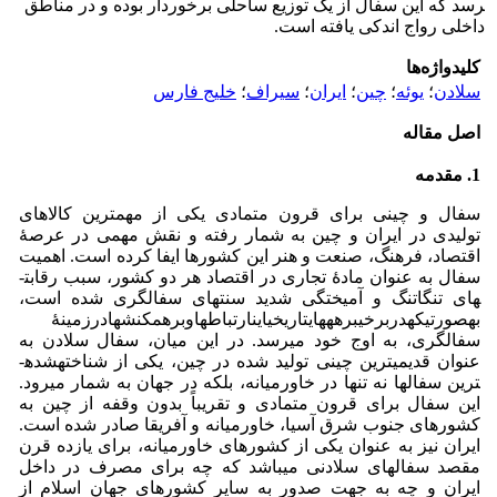
رسد که این سفال از یک توزیع ساحلی برخوردار بوده و در مناطق
داخلی رواج اندکی یافته است.
کلیدواژه‌ها
سلادن
؛
یوئه
؛
چین
؛
ایران
؛
سیراف
؛
خلیج فارس
اصل مقاله
1. مقدمه
سفال و چینی برای قرون متمادی یکی از مهم­ترین کالاهای
تولیدی در ایران و چین به شمار رفته و نقش مهمی در عرصۀ
اقتصاد، فرهنگ، صنعت و هنر این کشورها ایفا کرده است. اهمیت
سفال به عنوان مادۀ تجاری در اقتصاد هر دو کشور، سبب رقابت­
های تنگاتنگ و آمیختگی شدید سنت­های سفال­گری شده است،
بهصورتیکهدربرخیبرهه­هایتاریخیاینارتباط­هاوبرهم­کنش­هادرزمینۀ
سفالگری، به اوج خود می­رسد. در این میان، سفال سلادن به
عنوان قدیمی­ترین چینی تولید شده در چین، یکی از شناخته­شده­
ترین سفال­ها نه تنها در خاورمیانه، بلکه در جهان به شمار می­رود.
این سفال برای قرون متمادی و تقریباً بدون وقفه از چین به
کشورهای جنوب شرق آسیا، خاورمیانه و آفریقا صادر شده است.
ایران نیز به عنوان یکی از کشورهای خاورمیانه، برای یازده قرن
مقصد سفال­های سلادنی می­باشد که چه برای مصرف در داخل
ایران و چه به جهت صدور به سایر کشورهای جهان اسلام از