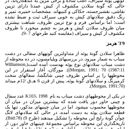
گونه­ی یوئۀ سیراف، اغلب ساده و برخی مزین به کنده­کاری­اند، در
حالی که گونۀ سلادن مکشوف از کیش عمدتا دارای تزیین
نقاشی، نقش­برجسته، حکاکی و کتیبه­اند. مشخصات خمیره، تمپر و
رنگ دقیق سلادن­های کیش به خوبی سیراف ثبت و ضبط نشده
است؛ اما براساس فرم و نوع تزیین ظروف، شباهت بیشتری
میان ظروف سلادن کیش و هرمز به چشم می­خورد تا ظروف
مکشوف از کیش و سیراف (مقایسه کنید طرح­های 7 -9).
9
'
3
'
هرمز
ظاهرا سلادن گونۀ یوئه از متداول­ترین گونه­های سفالی در دشت
میناب به شمار می­رود. در بررسی­های ویلیامسون، در ده محوطه از
دشت میناب سلادن­های نوع یوئه به­دست آمده است(Williamson,
1987:11) Morgan, 1991: 70)). مورگان، آغاز استقرار در این
محوطه­ها را بر اساس ظروف چینی شانگشا، سفال­های سخت
کرمی­رنگ و سلادن­های گونۀ یوئه، پیش از قرن 6 هـ.ق /12م می­داند
(Morgan, 1991:70).
در یکی از محوطه­های دشت میناب به نام K103، 1998 عدد سفال
و چینی خاور دور یافت شده که بیشترین میزان در میان آن
محوطه­ها محسوب می­شود. اما در میان چینی­های مذکور، تنها یک
قطعه سلادن یوئه به­ دست آمده، در حالی که سلادن­های لانگ
چوآن گونۀ رایج این محوطه را تشکیل می­دهند (طرح 9) (Ibid:78).
تاریخ­گذاری این محوطه براساس مجموعۀ چینی­های خاور دور، از
اواخر قرن 6هـ.ق /12م و یا آغاز قرن 7هـ.ق /13­م تا قبل از قرن