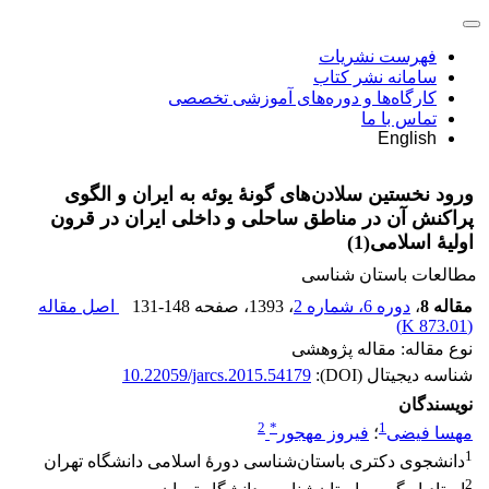
فهرست نشریات
سامانه نشر کتاب
کارگاه‌ها و دوره‌های آموزشی تخصصی
تماس با ما
English
ورود نخستین سلادن‌های گونۀ یوئه به ایران و الگوی
پراکنش آن در مناطق ساحلی و داخلی ایران در قرون
اولیۀ اسلامی‌(1)
مطالعات باستان شناسی
مقاله 8
،
دوره 6، شماره 2
، 1393
، صفحه
131-148
اصل مقاله
)
873.01 K
(
نوع مقاله: مقاله پژوهشی
شناسه دیجیتال (DOI):
10.22059/jarcs.2015.54179
نویسندگان
2
*
1
مهسا فیضی
؛
فیروز مهجور
1
دانشجوی دکتری باستان‌شناسی دورۀ اسلامی دانشگاه تهران
2