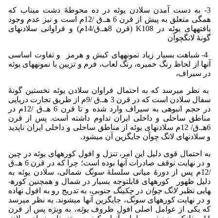
3- به دست آمدن سلادن یوئه در ده محوطۀ دشت میناب که
همگی متعلق به پیش از قرن 6 هـ.ق /12م است و نیز عدم وجود
یافته­های یوئه در K108 (قرن 8هـ.ق/14م) و فراوانی سلادن­های
گونۀ لانگ­چوآن
4- شباهت بسیار زیاد نمونه­های کیش و هرمز و تفاوت اساسی
آنها از لحاظ رنگ خمیره، رنگ لعاب، فرم و تزیین با نمونه­های یوئه
در سیراف،
به نظر می­رسد که به احتمال فراوان سلادن یوئه نخستین گونۀ
سفال سلادن است که در قرن 3 هـ.ق /9م از طریق تجارت دریایی
در حجم انبوهی به سیراف وارد شده و تا قرن 6 هـ.ق /12م در
مناطق ساحلی و داخلی ایران تداوم داشته است. پس از قرن
6هـ.ق/ 12م سلادن­های یوئه از مناطق ساحلی و داخلی ایران ناپدید
و سلادن­های لانگ چوآن جایگزین آن می­شود.
به احتمال قوی دلیل این امر، تنزل و افول کوره­های یوئه در چین
و در نهایت توقف صادرات آنها بوده است؛ چرا که در قرن 6 هـ.ق
/12م پس از دورۀ میانی سلسلۀ
سونگ
شمالی، سلادن یوئه به
دلیل ظهور کوره­های قابل­توجه بسیار در شمال و همچنین کوره­
هایی نظیر
لانگ چوان
در
چکینگ
جنوبی، به تدریج رو به افول نهاده
و در نهایت کوره­های
سونگ
، جایگزین آنها می­شوند. به نظر می­رسد
که یکی از عوامل اصلی افول ظروف
یوئه،
به ویژه پس از قرن