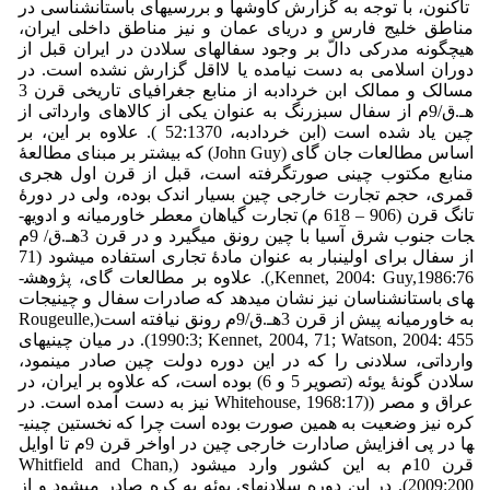
تاکنون، با توجه به گزارش­ کاوش­ها و بررسی­های باستان­شناسی در
مناطق خلیج فارس و دریای عمان و نیز مناطق داخلی ایران،
هیچ­گونه مدرکی دالّ بر وجود سفال­های سلادن در ایران قبل از
دوران اسلامی به دست نیامده یا لااقل گزارش نشده است. در
مسالک و ممالک ابن خردادبه از منابع جغرافیای تاریخی قرن 3
هـ.ق/9م از سفال سبزرنگ به عنوان یکی از کالاهای وارداتی از
چین یاد شده است (ابن خردادبه، 52:1370 ). علاوه ­بر این، بر
اساس­ مطالعات جان گای (John Guy) که بیشتر بر مبنای مطالعۀ
منابع مکتوب چینی صورت­گرفته است، قبل از قرن اول هجری
قمری، حجم تجارت خارجی چین بسیار اندک بوده، ولی در دورۀ
تانگ قرن (906 – 618 م) تجارت گیاهان معطر خاورمیانه و ادویه­
جات جنوب شرق آسیا با چین رونق می­گیرد و در قرن 3هـ.ق/ 9­م
از سفال برای اولین­بار به عنوان مادۀ تجاری استفاده می­شود (71
Kennet, 2004: Guy,1986:76,). علاوه بر مطالعات گای، پژوهش­
های باستان­شناسان نیز نشان می­دهد که صادرات سفال و چینی­جات
به خاورمیانه پیش از قرن 3­هـ.ق/9م رونق نیافته است(Rougeulle,
1990:3; Kennet, 2004, 71; Watson, 2004: 455). در میان چینی­های
وارداتی، سلادنی را که در این دوره دولت چین صادر می­نمود،
سلادن گونۀ یوئه (تصویر 5 و 6) بوده است، که علاوه بر ایران، در
عراق و مصر ((Whitehouse, 1968:17 نیز به دست آمده است. در
کره نیز وضعیت به همین صورت بوده است چرا که نخستین چینی­
ها در پی افزایش صادارت خارجی چین در اواخر قرن 9­م تا اوایل
قرن 10م به این کشور وارد می­شود (Whitfield and Chan,
2009:200). در این دوره سلادن­های یوئه به کره صادر می­شود و از