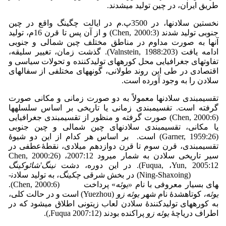
طریق ایران، در چین تولید می­شدند.
نخستین سلادن­ها، در 3500­پ.م در ایالت چگینگ واقع در چین
جنوبی تولید شدند (Chen, 2000:3) و از آن پس تا قرن 16­م، تولید
آنها به صورت مداوم در مناطق مختلف چین شمالی و جنوبی
ادامه یافت (Valnstein, 1988:203). گذشت زمان، تغییر سلیقه،
تفاوت­های جغرافیایی محل کوره­های تولیدکننده و تحولات سیاسی و
اقتصادی در طی این روند طولانی، گونه­های مختلفی از سفال­های
سلادن را به وجود آورده است.
تقسیم­بندی سلادن­ها معمولاً به دو صورت زمانی و مکانی صورت
گرفته است. تقسیم­بندی زمانی یا تاریخی بر اساس سلسله­ها
(6:Chen, 2000) صورت گرفته و منظور از تقسیم­بندی جغرافیایی
یا مکانی، تقسیم­بندی سلادن­های چین شمالی و چین جنوبی
(Garner, 1959:26) است. بر اساس هر کدام از این دو شیوۀ
تقسیم­بندی، قرن سوم تا قرن دوازدهم میلادی، نقطۀعطفی در
سیر تاریخی سلادن به شمار می­رود Chen, 2000:26) ،2007:12
Fuqua, ،Yun, 2005:12). در این دوره، دشت
نینگ
'
شائوکینگ
(Ning-Shaxoing) در بخش شرقی
چکینگ
، به تولید سلادن­
های بسیار معروفی با نام
«یوئه
» پرداخت (­Chen, 2000:6).
یوئه،
کوتاه­شدۀ نام شهر
یوئه زو
(Yuezhou) است و در حالت کلی،
به کوره­های تولیدکنندۀ سلادن لعاب زیتونی اطلاق می­شود که در
اطراف دریاچۀ
یوئه زو
پراکنده بودند (2007:12 Fuqua,).