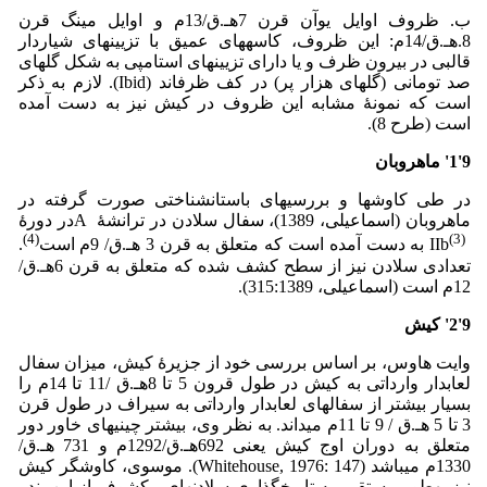
ب. ظروف اوایل یوآن قرن 7هـ.ق/13م و اوایل مینگ قرن
8.هـ.ق/14م: این ظروف، کاسه­های عمیق­ با تزیین­های شیاردار
قالبی در بیرون ظرف و یا دارای تزیین­های استامپی به شکل گل­های
صد تومانی (گل­های هزار پر) در کف ظرف­اند (Ibid). لازم به ذکر
است که نمونۀ مشابه این ظروف در کیش نیز به دست آمده
است (طرح 8).
9
'
1
'
ماهروبان
در طی کاوش­ها و بررسی­های باستان­شناختی صورت گرفته در
ماهروبان (اسماعیلی، 1389)، سفال سلادن در ترانشۀ A­در دورۀ
(4)
(3)
IIb
به دست آمده است که متعلق به قرن 3 هـ.ق/ 9م است
.
تعدادی سلادن نیز از سطح کشف شده که متعلق به قرن 6هـ.ق/
12م است (اسماعیلی، 315:1389).
9
'
2
'
کیش
وایت هاوس، بر اساس بررسی خود از جزیرۀ کیش، میزان سفال
لعاب­دار وارداتی به کیش در طول قرون 5 تا 8هـ.ق /11 تا 14­م را
بسیار بیشتر از سفال­های لعاب­دار وارداتی به سیراف در طول قرن
3 تا 5 هـ.ق / 9 تا 11­م می­داند. به نظر وی، بیشتر چینی­های خاور دور
متعلق به دوران اوج کیش یعنی 692­هـ.ق/1292­م و 731 هـ.ق/
1330م می­باشد (Whitehouse, 1976: 147). موسوی، کاوشگر کیش
نیز به­طور مستقیم به تاریخ­گذاری سلادن­های مکشوف از این بندر