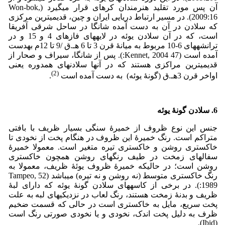
آن پس مورد تقلید هنرمندان کره­ای قرار می­گیرد (Won-bok,
2009:16). در مسیر ارتباط دریایی ایران و چین، قدیمی­ترین مرکزی
که سلادن در آن به دست آمده شانگا در ساحل شرقی آفریقا
است، که در آن سلادن یوئه در لایه­های فازهای 4 و 15 و در
ترانشه­های 6-10 مربوط به میانۀ قرن 3 تا 6 هـ.ق /9 تا 12م به­دست
آمده است (47 Kennet, 2004:). پس از شانگا، سیراف و صحار از
قدیمی­ترین مراکزی هستند که در آنها سلادن­های هم­دوره­ یعنی
(2)
اواخر قرن 3هـ.ق (گونۀ یوئه) به دست آمده است
.
6. سلادن گونۀ یوئه
جنس این نوع ظروف از خمیرۀ سنگی بسیار ظریف با بافتی
متراکم است. رنگ خمیرۀ این ظروف در هنگام پخت از نخودی تا
خاکستری روشن و خاکستری تیره متغیر است. معمولا خمیرۀ
سفال­های زمخت در طیف رنگ­های روشن همچون خاکستری
روشن است؛ در حالی­که خمیرۀ ظروف یوئۀ ظریف، معمولا به
رنگ خاکستری متوسط (نه روشن و نه تیره) می­باشد (52 Tampeo,
1989:). در برخی از کاسه­های سلادن گونۀ یوئه که دارای لبۀ
ظریف و بدنۀ زمخت هستند، رنگ لعاب در نزدیکی­های لبه به علت
پخت سریع، مایل به خاکستری است در حالی که قسمت ضخیم
ظرف به دلیل پخت اندک، نخودی و یا نخودی صورتی رنگ است
(Ibid).