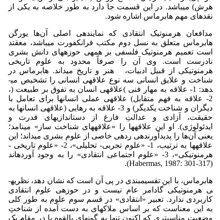
هرش) می­باشد. در این قسمت جا دارد به طور خلاصه به یکی از
نقدهای مهم هابرماس اشاره ­شود.
مدافعان هرمنوتیک انتقادی که نماینده­ی اصلی آن‌ها یورگن
هابرماس متعلق به نسل دوم مکتب فرانکفورت می­باشد، معقتد
است تعمیم هرمنوتیک فلسفی بر همه­ی حوزه­های دانش بشری
نادرست است. وی آن را صرفاً محدود به علوم تاریخی
هرمنوتیکی از قبیل ادبیات، هنر و تاریخ می­داند. هابرماس در
شناخت و علایق انسانی سه نوع علاقه­ی انسانی را تشخیص می­
دهد: 1- علاقه به مهار فنی )علاقه­ی انسان به تفوق بر طبیعت (،
2- علاقه به فهم متقابل) علاقه­ی عملی انسان­ها برای تعامل با
دیگران و شناخت یکدیگر) و 3- علاقه به رهایی (علاقه­ی انسان­ها به
حقیقت، آزادی و عدالتِ فارغ از دست­اندازی­های قدرت و
ایدئولوژی). او این علاقه­ها را «علاقه­های شناخت ساز» می­نامد؛
یعنی آن‌ها را پدیدآورنده­ی رده­ی خاصی از علوم بشری می­داند؛ این
علاقه­ها به ترتیب، 1- «علوم تجربی- تحلیلی»، 2- «علوم تاریخی -
هرمنوتیکی»، 3- «علوم اجتماعی انتقادی» را به وجود آورده­اند
(Habermas, 1987: 301-317).
هابرماس، با این تقسیم­بندی در پی آن است که نشان دهد، نظریه­
ی هرمنوتیکی گادامر عام نیست و در حوزه­ی علوم انتقادی
کاربردی ندارد. تعبیر «انتقادی» در قسم سوم علوم به طور کلی
به این معناست که بر اساس ملاک­های به دست آمده از شناختِ
وضعیت مناسب­تری که اکنون تنها به گونه­ای بالقوه یا در مقام یک