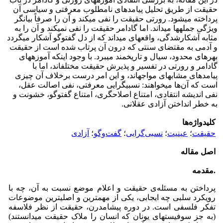
حقیقت از طریق تحلیل پیامدهای نامطلوب معرفتی و سیاسی آن
پرداخته می­شود. رورتی حقیقت را نفی می­کند و آن را صرفاً بیانگر
ویژگی جمله­ها می­داند. اما گادامر حقیقت را نفی نمی­کند و آن را به
مثابه آشکارشدگی، واقعه­ای می­داند که از دل گفت­و­گو آشکار می­گردد
و آدمی به مقتضای سنتی که درون آن پرتاب شده است از حقیقت
بهره­ا­ی محدود، سیال و تاریخمند می­برد. با وجود اینکه آموزه­های
گادامر و رورتی در تفسیر و پذیرش حقیقت مختلف­اند، اما با
پیامدهای مشابه­ای مواجه­اند، و این امر درست برخلاف آن چیزی
است که آن‌ها می­خواهند: نسبی­گرایی معرفتی، نفی اصالت عقل،
نفی اندیشه انتقادی، امتناع اصلاح­گری، امتناع گفت­و­گو، خشونت و
به خطر انداختن آزادی عقلانی.
کلیدواژه‌ها
حقیقت
؛
عینیت
؛
نسبی‌گرایی
؛
گفت‌وگو
؛
آزادی
اصل مقاله
.مقدمه
پرداختن به مسئله‌ی حقیقت و اعلام موضع نسبت به آن، چه با
رویکرد سلبی چه ایجابی، یکی از مهم­ترین و اصلی­ترین موضوعات
تفکر فلسفی است. در دوره پیشامدرن، حقیقت از نظر فلاسفه
(به جز سوفیست­های یونان که انسان را ملاک حقیقت می­دانستند)