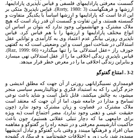
گسست معرفتی پارادایم­های فلسفی و قیاس ناپذیری پارادایم­ها،
ارزش­ها و فرهنگ­هاست (Rorty, 1980: 3). قیاس ناپذیریْ متکی بر
این ادعا است که پارادایم­ها و ارزش­ها اساساً با یکدیگر متفاوت و
گسسته هستند، و این تفاوت و گسست آن قدر زیاد است که هیچ
ملاک مشترک و جهان­شمولی وجود ندارد که بتوان بر اساس آن
انواع مختلف پارادایم­ها و ارزش­ها را با هم قیاس کرد. قیاس
ناپذیری رورتی بیانگر عدم اعتماد وی به کارآمدی و توانایی عقل
استدلالی در شناخت امور است و این وضعیتی است که به گفته­ی
جوزف راز «عقل استدلالی ما را تنها می­گذارد» (Raz, 1999: 66).
قیاس ناپذیری زندگی اخلاقی ما را از عقل استدلالی تهی می­سازد
و بنابراین زندگی اخلاقی ما را در معرض خطر قرار می­دهد.
3-2 . امتناع گفت
وگو
قوم­مداریِ نسبی­گرایانه­ی رورتی از آن جهت که مطلق اندیشی و
جزم گرایی را که به استبداد فکری و توتالیتاریسم سیاسی منجر
می­شود، به چالش می­کشد، قابل تأمل است و شاید باعث نوعی
تسامح و مدارا در جامعه شود، اما از آن جهت که معتقد است
ملاک مشترک در قضاوت و زبان مشترک وجود ندارد (چون
حقیقت عینی و ذهنی وجود ندارد)، مضر اجتماع است (به ویژه
برای جامعه­ی ما که دچار تنبلی عقلانی هستیم)، چون باعث
حاکمیت آنارشیسم معرفتی و در نتیجه راه را بر گفت­وگو و مفاهمه
میان افراد و فرهنگ­ها می­بندد و وقتی باب گفت­وگو و تبادل اندیشه­ها
مسدود شد، باب زور و اختلافاتِ خشونت­آمیز و فریبکاری گشوده