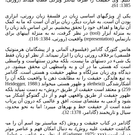
1385: 61).
یکی از ویژگی­های اساسی زبان در فلسفۀ زبان رورتی، ابزاری
بودن آن است. به عبارت دیگر، زبان برای آن است که ما به کمک
آن نیازها و اهداف خود را تحقق ببخشیم. بر این اساس باید زبان را
به منزلة ابزار (tool) در نظر گرفت، نه به منزلة آیینه‏ای برای
بازنماییِ (representation) واقعیت (رورتی، 1384: 116).
هانس گئورگ گادامر (فیلسوف آلمانی و از پیشگامان هرمنوتیک
فلسفی) برخلاف رورتی زبان را ابزار نمی­داند. از نظر او زبان فقط
یک شیء در دست­های ما نیست، بلکه مخزن سنت­هاست و واسطی
است که هستی ما در آن و به واسطه­ی آن محقق می­شود. در
دیدگاه وی زبان منزلگاه و مظهر حقیقت و هستی است. گادامر
به تبع هایدگر، حقیقت را نه مطابقت ذهن با واقعیت بلکه آن را
آشکارشدگی ((aletheia و ظهور هستی می­خواند (Heidegger, 1988:
259) و معتقد است حقیقت از طریق «روش» به دست نمی­آید بلکه
ظهور حقیقت از طریق واقعه­ی فهم و از دل گفت­وگو آشکار می­
شود و آدمی به مقتضای سنت، افق و عالمی که درون آن پرتاب
شده است از حقیقت حظ و بهره­ای می­برد؛ اما به نحو محدود،
سیال و تاریخمند (گادامر، 1378: 32).
گادامر در کتاب حقیقت و روش (که مناسب­تر بود اسم آن را می­
گذاشت حقیقت علیه روش)، به دنبال امکان فهم و عناصر موثر
در آن است (Gadamer, 1975: xxx). از نظر وی عناصر و عوامل