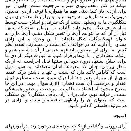
می­کند در کنار محدودیت­های فهم و مرجعیت سنت، جایی را نیز
برای آزادی باز کند؛ یعنی فهم ما همواره با نوعی آزادیِ محدود،
درون یک سنت تاریخی، به وجود می­آید. پس ارتباط معناداری میان
شکل­گیری ما به وسیله­ی سنت از یک طرف، و اصلاح سنت توسط
ما از طرف دیگر، وجود دارد. گادامر بر این باور است که سنت­ها،
قبل از آن که ما بتوانیم آن‌ها را تغییر شکل دهیم، آن‌ها ما را به
عنوان فهم­کنندگان، شکل داده­اند. با این وجود، ما این آزادی
محدود را داریم که در قواعدی که سنت را می­سازند، تجدید نظر
کنیم. اما برای این منظور، باید فهم عمیقی از آن داشته باشیم و
ارتباط معناداری را با آن‌ها برقرار کنیم. به عبارت دیگر، آزادی ما
برای اصلاح سنت­ها، درون خود این سنت­ها قابل اجراست، نه از یک
منظر بیرونی؛ چنان که معرفت­شناسان معتقداند. به همین دلیل
است که گادامر تأکید دارد که سنت را تنها با داشتن درک عمیق­
تری از آن می­توان تغییر داد؛ اما درک عمیق سنت، مستلزم قبول
اقتدار و مرجعیت آن است (همان: 181). سؤال مهمی در این جا
مطرح می­شود: آیا اعتقاد به حاکمیت، مرجعیت و حضور همیشگیِ
سنت در فرایند فهم، جایی برای آزادی باقی می­گذارد؟ این مشکلی
است که می­توان آن را رابطه­ی تناقض­آمیز سنت و آزادی در
هرمنوتیک فلسفی گادامر نامید.
1.نتیجه
آرای رورتی و گادامر از نکات سودمندی برخوردارند، درآموزه­های