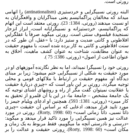
رورتی است.
البته رورتی نسبی­گرایی و خردستیزی (antinationalism) را اتهامی
می­داند که مخالفان پراگماتیسم یعنی مبناگرایان و واقع­گرایان به
او نسبت می­دهند (رورتی، 1384: 23). رورتی معتقد است این اتهام
که پراگماتیسم، خردستیزانه و نسبی­گرایانه است، ابراز انزجار
نسنجیدۀ فیلسوف سنتی است. رورتی می­گوید صرفاً با عقل­گراییِ
افلاطونی و کانتی ضدیت و ستیز دارد: با «عقل، آن طور که در
سنت افلاطونی و کانتی به کار برده شده است، با مفهوم حقیقت
به عنوان مطابقت، شناخت به عنوان کشف ماهیت، اخلاق به
عنوان اطاعت از اصول» (رورتی، 1386: 75 ).
رورتی خود را نسبی­گرا نمی­داند، اما به نظر نگارنده آموزه­های او در
مورد حقیقت به شکلی از نسبی­گرایی ختم می­شود؛ زیرا بر مبنای
دیدگاه او، مفهوم حقیقت در ارتباط با ملاک­های قومی و محلی
توجیه می­گردد. رورتی بر این باور است که «چیزی دربارۀ حقیقت
یا عقلانیت نمی­توان گفت مگر از راه و روش­های آشنای توجیه که
یک جامعۀ مشخص – جامعۀ ما- در این یا آن قلمرو از تحقیق به
کار می­برد» (رورتی، 1381: 593). همچنین او ادعای ویلیام جیمز را
مورد تایید قرار می­دهد، ادعایی که بر اساس آن حقیقت «چیزی
ذاتاً نسبی، ذاتاً زمانی است» (Rorty, 1998: 60). رورتی در مورد
عدالت نیز همین نسبی­گرایی را مورد تاکید قرار می­دهد و می­گوید:
«درستی و نادرستی آنچه ما می­گوییم، فقط مربوط به یک زمان و
مکان است» (Rorty, 1998: 60). رورتی حقیقت و عدالت را بر