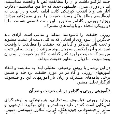
جنبه ابژکتیو داشت و آن را مطابقت ذهن با واقعیت می­دانستند،
اما در دوران مدرن، فلسفه­ی جدید که «با من می­اندیشمِ» دکارت
آغاز شد و با انقلاب کپرنیکی کانت ادامه یافت و در نهایت به
ایده‌آلیسم مطلق هگل رسید، حقیقت را امری سوبژکتیو می­داند؛
ریچارد رورتی و گادامر متعلق به این سنت فلسفی هستند، اما با
دو رویکرد مختلف و با پیامدهای مشترک.
رورتی حقیقت را ناسودمند می­داند و مدعی است آزادی باید
جایگزین آن شود. وی از آنجایی که به کلی دست از عینیت می­شوید
و تحت تأثیر هایدگر و گادامر که حقیقت را مطابقت با واقعیت
نمی­دانند و آن را یکسره به زبان پیوند می­زنند، در نهایت به این نتیجه
می­رسد که حقیقت را باید کنار گذاشت. گادامر حقیقت را به زبان
پیوند می­زند، اما زبان را مظهر حقیقت می­داند.
در این نوشتار با روش توصیفی– تحلیلی ابتدا به مقایسه­ و انتقاد
آموزه­های رورتی و گادامر در مورد حقیقت پرداخته و سپس
برخی پیامدهای مشترک و زیان بار آموزه­های این دو فیلسوف
اثرگذار تحلیل می­شود.
2.آموزه­ی رورتی و گادامر در باب حقیقت و نقد آن
ریچارد رورتی فیلسوف پساتحلیلی، هرمنوتیکی و نوعمل­گرای
امریکایی است که در طیف پسامدرن­ها جای می­گیرد. اندیشه­ی او
متأثر از فیلسوفانی چون: هگل، کواین، سلارز، دیویدسن، دیویی،