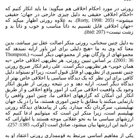
رورتی در مورد احکام اخلاقی هم می­گوید: ما باید انکار کنیم که
«احکام اخلاقی حقیقی به دلیل چیزی خارجی در جهان؛ حقیقی
می­شوند» (Rorty, 1998: 205). به علاوه رورتی اظهار می­کند که
«جهان اخلاقی قابل تقسیم به ذاتاً مناسب و خوب و ذاتاً بد و
زشت نیست» (ibid: 207).
به دلیل چنین سخنانی، رورتی منکر اصالت عقل نیز می­باشد، بدین
معنا که وی به ما «هیچ دلیلی برای این باور ارایه نمی­دهد که
مجموعه­ای از واژگان بهتر از مجموعه­ی دیگر است» (Thompson,
2001: 36). بر اساس تبیین رورتی، هر نظریه­ی اخلاقی خاص «به
همان خوبی» هر نظریه­ی دیگر است. علی رغم انکار صریح رورتی
چنین تفسیری از نظریه­ی او قابل قبول است، زیرا او نمی­تواند دلیل
کافی برای این نظر که یک دیدگاه سیاسی یا اخلاقی خاص بهتر از
دیدگاه دیگر است، ارایه دهد و در نتیجه رورتی از طریق انکار
وجود یک واقعیت اخلاقی مرکب از امور واقع اخلاقی و از طریق
انکار این امکان که گزاره­های اخلاقی ما، چنین امور واقعی را
بازنمایی می­کنند یا مطابق با چنین اموری هستند، ما را در یک جهان
نهیلیستی، سرگردان نگه می­دارد. یکی از پیامدهای دیدگاه رورتی
نهیلیسم است، زیرا منکر این است که می­توانیم ادعا کنیم که
ارزش­های سیاسی ما به نحو عقلانی موجه هستند یا اظهاراتی که
در تایید این ارزش­ها بیان می­شود، صادق است (کوکب، 1385: 257).
یکی از مفاهیم اساسی مرتبط به قوم­مداری رورتی اعتقاد او به