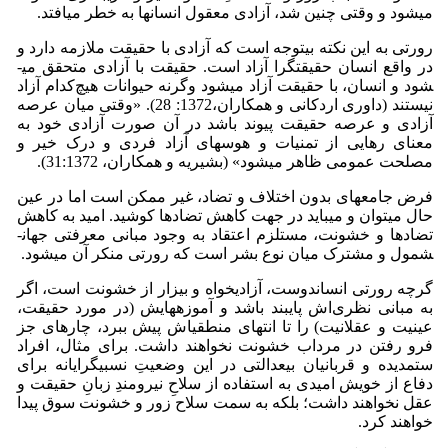
می­شود و وقتی چنین شد، آزادی معقول انسان­ها به خطر می­افتد.
رورتی به این نکته بی­توجه است که آزادی با حقیقت ملازمه دارد و
در واقع انسان حقیقت­گرا آزاد است. حقیقت با آزادی متحقق می­
شود و انسان، با حقیقت آزاد می­شود وگرنه حیوانات هیچ‌کدام آزاد
نیستند (داوری اردکانی و همکاران،1372: 28). «وقتی میان عرصه
آزادی و عرصه حقیقت پیوند باشد در آن صورت آزادی خود به
معنای رهایی از تمنیات و هوس­های آزاد فردی و درک خیر و
مصلحت عمومی ظاهر می­شود» (بشیریه و همکاران، 31:1372).
فرض جامعه­ای بدون اختلاف و تضاد، غیر ممکن است اما در عین
حال می­توان و می­باید در جهت کاهش تضادها کوشید. امید به کاهش
تضادها و خشونت، مستلزم­ اعتقاد به وجود مبانی معرفتی جهان­
شمول و مشترک میان نوع بشر است که رورتی منکر آن می­شود.
گرچه رورتی انسان­دوست، آزادی­خواه و بیزار از خشونت است، اگر
به مبانی نظری‌اش پای‏بند باشد و آموزه­هایش (در مورد حقیقت،
عینیت و عقلانیت) را تا انتهای منطقی‏اش پیش ببرد، چاره‏ای جز
فرو رفتن در مرداب خشونت نخواهند داشت. برای مثال، افراد
ستم­دیده و قربانیان بی­عدالتی در این وضعیتِ نسبی­گرایانه برای
دفاع از خویش امیدی به استفاده از سلاحِ نیرومندِ زبانِ حقیقت و
عقل نخواهند داشت؛ بلکه به سمت سلاح زور و خشونت سوق پیدا
خواهند کرد.