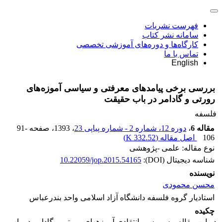
فهرست نشریات
سامانه نشر کتاب
کارگاه‌ها و دوره‌های آموزشی تخصصی
تماس با ما
English
بررسی برخی پیامدهای معرفتی و سیاسی آموزه‌های
رورتی و گادامر در باب حقیقت
فلسفه
مقاله 6
،
دوره 12، شماره 2 - شماره پیاپی 23
، 1393
، صفحه
91-
106
اصل مقاله (
332.52 K
)
نوع مقاله: علمی -پژوهشی
شناسه دیجیتال (DOI):
10.22059/jop.2015.54165
نویسنده
محسن محمودی
استادیار گروه فلسفه دانشگاه آزاد اسلامی واحد بندرعباس
چکیده
در این مقاله، به بررسی انتقادی آموزه­های رورتی و گادامر در باب