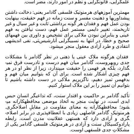
علم­گرایی، قانون­گرایی و نظم در امور دارند، مضر است.
مهم‏ترین آموزه­های هرمنوتیک فلسفی گادامر یعنی: دخالت داشتن
پیش‏داوری­ها و ذهنیت مفسر و سنت زمانه در فهم حقیقت، بی‏نهایت
بودن عمل فهم و فقدان هر گونه برداشتی ثابت و غیر سیال و غیر
تاریخمند، تغییر دایمی مستمر عمل فهم، دست نیافتن به فهم
عینی و بنابراین نبودن ملاکی برای تشخیص و داوری بین فهم­های
صحیح و خطا، در انتها به نسبی­گرایی آنارشیستی، نفی اندیشه­ی
انتقادی و طرد آزادی معقول منجر می­شود.
فقدان هرگونه ملاک عینی یا ذهنی در نظر گادامر با مشکلات
جدی روبه­روست، گادامر میان فهم درست و نادرست فرق نمی­
گذارد، بلکه هر فهمی را حقیقت می­پندارد، زیرا از نظر او در هر
فهم چیزی آشکار شده است. برای آن که بتوانیم میان فهم و
بدفهمی تمیز دهیم، ناگزیریم ملاکی در دست داشته باشیم تا
بتوانیم آن تمییز را بر این ملاک استوار کنیم.
تأکید گادامر بر حاکمیت و اقتدار سنت، که تداعی­گر انسانِ حبس
ابدی است، در نهایت منجر به اتخاذ موضعی محافظه­کارانه می­
شود؛ محافظه­کارانه به معنای مقاومت در مقابلِ اصلاح­گری.
هرمنوتیک گادامر فاصله­ی زیادی با انعطاف­پذیری در برابر اصلاح­
گری و آزادی دارد که هسته­ی عقلانیت مدرن است. رابطه
پارادوکسیکال سنت و آزادی در هرمنوتیک فلسفی گادامر یکی از
مشکلاتِ جدی فلسفه­ی اوست.