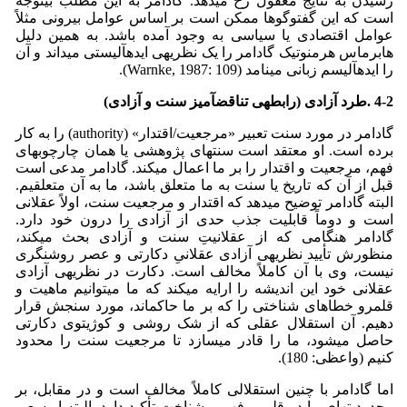
رسیدن به نتایج معقول رخ می­دهد. گادامر به این مطلب بی­توجه
است که این گفت­وگوها ممکن است بر اساس عوامل بیرونی مثلاً
عوامل اقتصادی یا سیاسی به وجود آمده باشد. به همین دلیل
هابرماس هرمنوتیک گادامر را یک نظریه­ی ایده­آلیستی می­داند و آن
را ایده­آلیسم زبانی می­نامد (Warnke, 1987: 109).
4-2 .طرد آزادی
(رابطه­ی تناقض­آمیز سنت و آزادی)
گادامر در مورد سنت تعبیر «مرجعیت/اقتدار» (authority) را به کار
برده است. او معتقد است سنت­های پژوهشی یا همان چارچوب­های
فهم، مرجعیت و اقتدار را بر ما اعمال می­کند. گادامر مدعی است
قبل از آن که تاریخ یا سنت به ما متعلق باشد، ما به آن متعلقیم.
البته گادامر توضیح می­دهد که اقتدار و مرجعیت سنت، اولاً عقلانی
است و دوماً قابلیت جذب حدی از آزادی را درون خود دارد.
گادامر هنگامی که از عقلانیتِ سنت و آزادی بحث می­کند،
منظورش تأیید نظریه­ی آزادی عقلانیِ دکارتی و عصر روشنگری
نیست، وی با آن کاملاً مخالف است. دکارت در نظریه­ی آزادی
عقلانی خود این اندیشه را ارایه می­کند که ما می­توانیم ماهیت و
قلمرو خطاهای شناختی را که بر ما حاکم­­اند، مورد سنجش قرار
دهیم. آن استقلال عقلی که از شک روشی و کوژیتوی دکارتی
حاصل می­شود، ما را قادر می­سازد تا مرجعیت سنت را محدود
کنیم (واعظی: 180).
اما گادامر با چنین استقلالی کاملاً مخالف است و در مقابل، بر
محدودیت­های ما در قلمرو فهم و شناخت تأکید دارد. البته او سعی