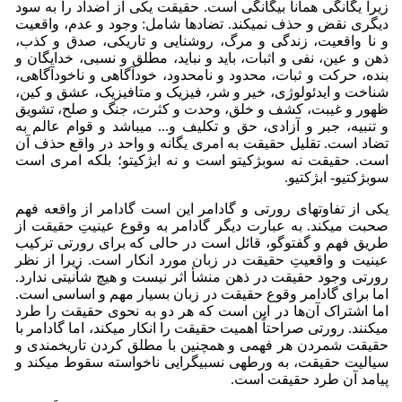
زیرا یگانگی همانا بیگانگی است. حقیقت یکی از اضداد را به سود
دیگری نقض و حذف نمی­کند. تضادها شامل: وجود و عدم، واقعیت
و نا واقعیت، زندگی و مرگ، روشنایی و تاریکی، صدق و کذب،
ذهن و عین، نفی و اثبات، باید و نباید، مطلق و نسبی، خدایگان و
بنده، حرکت و ثبات، محدود و نامحدود، خودآگاهی و ناخودآگاهی،
شناخت و ایدئولوژی، خیر و شر، فیزیک و متافیزیک، عشق و کین،
ظهور و غیبت، کشف و خلق، وحدت و کثرت، جنگ و صلح، تشویق
و تنبیه، جبر و آزادی، حق و تکلیف و... می­باشد و قوام عالم به
تضاد است. تقلیل حقیقت به امری یگانه و واحد در واقع حذف آن
است. حقیقت نه سوبژکیتو است و نه ابژکیتو؛ بلکه امری است
سوبژکتیو- ابژکتیو.
یکی از تفاوت­های رورتی و گادامر این است گادامر از واقعه فهم
صحبت می­کند. به عبارت دیگر گادامر به وقوع عینیتِ حقیقت از
طریق فهم و گفت­وگو، قائل است در حالی که برای رورتی ترکیب
عینیت و واقعیتِ حقیقت در زبان مورد انکار است. زیرا از نظر
رورتی وجود حقیقت در ذهن منشأ اثر نیست و هیچ شأنیتی ندارد.
اما برای گادامر وقوع حقیقت در زبان بسیار مهم و اساسی است.
اما اشتراک آن‌ها در این است که هر دو به نحوی حقیقت را طرد
می­کنند. رورتی صراحتاً اهمیت حقیقت را انکار می­کند، اما گادامر با
حقیقت شمردن هر فهمی و همچنین با مطلق کردن تاریخمندی و
سیالیت حقیقت، به ورطه­ی نسبی­گرایی ناخواسته سقوط می­کند و
پیامد آن طرد حقیقت است.