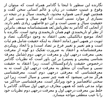
نگارنده این سطور تا اینجا با گادامر همراه است که می­توان از
وقوع و عینیتِ حقیقت در زبان و عالَم انسانی سخن گفت و
همچنین فهم آدمی همواره محدود، تاریخمند، سیال و در نتیجه در
بسیاری از موارد نسبی است، اما فهم سیال و نسبی غیر از
حقیقیتِ سیال و نسبی است و این دو فاصله­ی زیادی باهم دارند.
از آنجایی که گادامر به نظریاتش بُعد هستی­شناسانه می­دهد، بنابراین
از نظر او تاریخمندیِ فهم همان تاریخمندیِ وجود است. نگارنده با
اتخاذ موضع دیالکتیکی یعنی اعتقاد به وجودِ دوگانگی، تضاد و
ثنویت در همه­ی امور (مانند اعتقاد به اینکه حقیقت شامل هم ثبات
است و هم تغییر و تغییر فرع بر تضاد است) و با اتخاذ رویکردی
معرفت­شناسانه و اعتقاد به ضرورت تفکیک دو گونه از معرفت
یعنی معرفت درجه­ی اول و معرفت درجه­ی­ دوم (شامل معرفت­
شناسی پیشینی و پسینی) بر این باور است که نظریات گادامر
درخصوص حقیقت پارادوکسیکال است، زیرا اعتقاد به حقیقت
نسبی و سیالیت آن متعلق به معرفت درجه­ی اول است نه به
معرفت­شناسی که معرفتی درجه­ی دوم است، معرفت­شناسی
هرگز مدعی نمی­شود که همه چیز نسبی و سیال است، زیرا این
سخنی تناقض­آمیز و خود ویرانگر است. معرفت­شناسی حداکثر می­
تواند مدعی باشد که همه­ی معارف درجه­ی اول سیال­اند. گادامر با
خلط بین معرفت درجه­ی اول و معرفت درجه­ی دوم نظریات خود
را با عیب منطقی مواجه می­سازد.