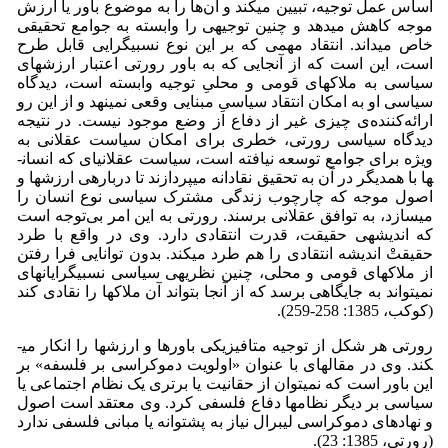
اساس عمل توجیه، تبیین می­کند و آن‌ها را به موضوع باور یا ارزش
موجه کاهش می­دهد و چنین توجیهی را وابسته به جوامع تحقیقی
خاص می­داند. انتقاد مهمی که بر این نوع نسبی­گرایی قابل طرح
است، این است که از آنجایی که به باور رورتی اعتبار ارزش­های
سیاسی به ملاک­های قومی و محلیِ توجیه وابسته است، دیدگاه
سیاسی او به امکان انتقاد سیاسیِ مبنایی وقعی نمی­نهد و از این رو
ارائه‌کننده‌ی چیزی غیر از دفاع از وضع موجود نیست. در نتیجه
دیدگاه سیاسی رورتی، خطری برای امکان سیاست عقلانی به
ویژه برای جوامع توسعه نیافته است، سیاست عقلانی­ای که انسان­
ها با همدیگر در آن به تحقیق نقادانه می­پردازند تا درباره­ی ارزش­ها و
اصول موجه که چارچوب زندگی مشترک سیاسی نوع انسان را
می­سازد، به توافق عقلانی برسند. رورتی به این امر بی‌توجه است
که اندیشه­ی حقیقت، قدرت انتقادی دارد. وی در واقع با طرد
حقیقتْ اندیشه انتقادی را هم طرد می­کند. بدون توانایی فرا رفتن
از ملاک­های قومی و محلی، چنین نظریه­ی سیاسی نسبی­گرایانه­ای
نمی­تواند به جایگاهی برسد که از آنجا بتواند آن ملاک­ها را نقادی کند
(کوکب، 1385: 258-259).
رورتی هر شکل از توجیه متافیزیکی باورها و ارزش­ها را انکار می­
کند. وی در مقاله­ای با عنوان «اولویت دموکراسی بر فلسفه» بر
این باور است که نمی­توان از حقانیت یا برتری یک نظام اجتماعی یا
سیاسی بر دیگر نظام­ها دفاع فلسفی کرد. وی معتقد است اصول
و نهادهای دموکراسی لیبرال نیاز به پشتوانه یا مبانی فلسفی ندارد
(رورتی، 1385: 23).