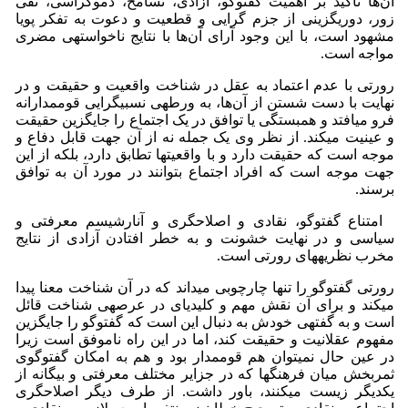
آن‌ها تأکید بر اهمیت گفت­وگو، آزادی، تسامح، دموکراسی، نفی
زور، دوری­گزینی از جزم گرایی و قطعیت و دعوت به تفکر پویا
مشهود است، با این وجود آرای آن‌ها با نتایج ناخواسته­ی مضری
مواجه است.
رورتی با عدم اعتماد به عقل در شناخت واقعیت و حقیقت و در
نهایت با دست شستن از آن‌ها، به ورطه­ی نسبی­گرایی قوم­مدارانه
فرو می­افتد و همبستگی یا توافق در یک اجتماع را جایگزین حقیقت
و عینیت می­کند. از نظر وی یک جمله نه از آن جهت قابل دفاع و
موجه است که حقیقت دارد و با واقعیت‏ها تطابق دارد، بلکه از این
جهت موجه است که افراد اجتماع بتوانند در مورد آن به توافق
برسند.
امتناع گفت­وگو، نقادی و اصلاح­گری و آنارشیسم معرفتی و
سیاسی و در نهایت خشونت و به خطر افتادن آزادی از نتایج
مخرب نظریه­های رورتی است.
رورتی گفت­وگو را تنها چارچوبی می­داند که در آن شناخت معنا پیدا
می­کند و برای آن نقش مهم و کلیدی­ای در عرصه­ی شناخت قائل
است و به گفته­ی خودش به دنبال این است که گفت­وگو را جایگزین
مفهوم عقلانیت و حقیقت کند، اما در این راه ناموفق است زیرا
در عین حال نمی­توان هم قوم­مدار بود و هم به امکان گفت­وگوی
ثمربخش میان فرهنگ­ها که در جزایر مختلف معرفتی و بیگانه از
یکدیگر زیست می­کنند، باور داشت. از طرف دیگر اصلاح­گری