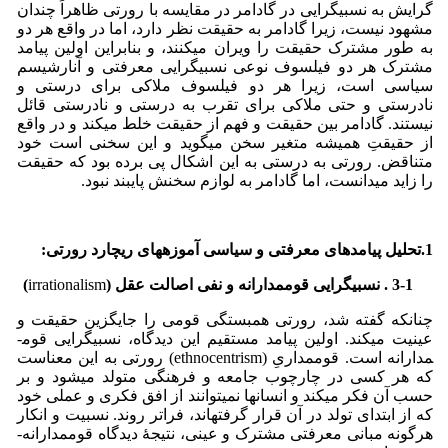
گرایش به نسبی­گرایی در گادامر در مقایسه با رورتی ظاهراً چندان
مشهود نیست، زیرا گادامر به حقیقت نظر دارد، اما در واقع هر دو
به طور مشترک حقیقت را ویران می­کنند، و بنابراین اولین پیامد
مشترک هر دو فیلسوف نوعی نسبی­گرایی معرفتی و آنارشیسم
سیاسی است، زیرا هر دو فیلسوف ملاکی برای درستی و
نادرستی و حتی ملاکی برای تقرب به درستی و نادرستی قائل
نیستند. گادامر بین حقیقت و فهم از حقیقت خلط می­کند و در واقع
از حقیقتِ همیشه متغیر سخن می­گوید و این سخنی است خود
متناقض. رورتی به درستی به این اشکال پی برده بود که حقیقت
را زاید می­­دانست، اما گادامر به لوازم سخنش پایبند نبود.
1.تحلیل پیامدهای معرفتی و سیاسی آموزه­های ریچارد رورتی:
3-1 . نسبی­گرایی قوم­مدارانه و نفی اصالت عقل (
irrationalism
)
چنانکه گفته شد، رورتی همبستگی قومی را جایگزین حقیقت و
عینیت می­کند. اولین پیامد مستقیم این دیدگاه، نسبی­گرایی قوم­
مدارانه است. قوم­مداریِ (ethnocentrism) رورتی به این معناست
که هر کسی در چارچوب جامعه و فرهنگی متولد می­شود و بر
حسب آن فکر می­کند و انسان­ها نمی­توانند از افق فکری و عملی خود
که از ابتدای تولد در آن قرار گرفته­اند، فراتر روند. نسبیت و انکار
هرگونه مبانی معرفتی مشترک و عینی، نتیجۀ دیدگاه قوم­مدارانه­