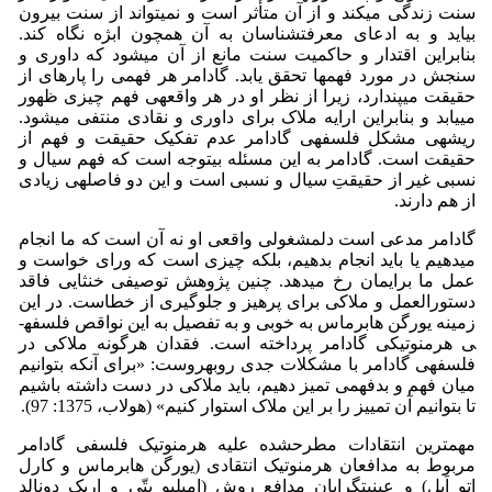
سنت زندگی می­کند و از آن متأثر است و نمی­تواند از سنت بیرون
بیاید و به ادعای معرفت­شناسان به آن همچون ابژه نگاه کند.
بنابراین اقتدار و حاکمیت سنت مانع از آن می­شود که داوری و
سنجش در مورد فهم­ها تحقق یابد. گادامر هر فهمی را پاره­ای از
حقیقت می­پندارد، زیرا از نظر او در هر واقعه­ی فهم چیزی ظهور
می­یابد و بنابراین ارایه ملاک برای داوری و نقادی منتفی می­شود.
ریشه­ی مشکل فلسفه­ی گادامر عدم تفکیک حقیقت و فهم از
حقیقت است. گادامر به این مسئله بی­توجه است که فهم سیال و
نسبی غیر از حقیقتِ سیال و نسبی است و این دو فاصله­ی زیادی
از هم دارند.
گادامر مدعی است دل­مشغولی واقعی او نه آن است که ما انجام
می­دهیم یا باید انجام بدهیم، بلکه چیزی است که ورای خواست و
عمل ما برایمان رخ می­دهد. چنین پژوهش توصیفی خنثایی فاقد
دستورالعمل و ملاکی برای پرهیز و جلوگیری از خطاست. در این
زمینه یورگن هابرماس به خوبی و به تفصیل به این نواقص فلسفه­
ی هرمنوتیکی گادامر پرداخته است. فقدان هرگونه ملاکی در
فلسفه­ی گادامر با مشکلات جدی روبه­روست: «برای آنکه بتوانیم
میان فهم و بدفهمی تمیز دهیم، باید ملاکی در دست داشته باشیم
تا بتوانیم آن تمییز را بر این ملاک استوار کنیم» (هولاب، 1375: 97).
مهم­ترین انتقادات مطرح­شده علیه هرمنوتیک فلسفی گادامر
مربوط به مدافعان هرمنوتیک انتقادی (یورگن هابرماس و کارل
اتو اَپل) و عینیت­گرایان مدافع روش (امیلیو بتّی و اریک دونالد