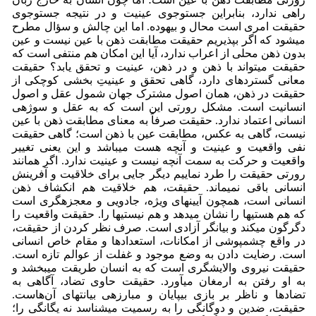
راهی ندارد، بنابراین جست­وجوی عینیت و در نتیجه جست­وجوی
حقیقت امری است محال و بیهوده. اما این چالش و سؤال مطرح
می­شود که اگر بپذیریم حقیقت مطابقت ذهن با عین نیست و عین
بدون ذهن محلی از اعراب ندارد، آیا این امکان هم منتفی است که
حقیقت می­تواند با ذهن و در ذهن، عینیت و تحقق یابد؟ حقیقت
معانی گسترده­ای دارد، گاهی تحقق و عینیتِ بخشی کوچکی از
حقیقت در ذهن، همان اصول مشترک جهان شمول عقل و اصول
انسانیت است. مشکل رورتی این است که به عقل و سوژه­ی
انسانی اعتماد ندارد. حقیقت صرفاً به معنای مطابقت ذهن با عین
نیست، گاهی به عکس، مطابقت عین با ذهن است؛ گاهی حقیقت
نفی واقعیت و عینیت و آنچه هست می­باشد و این یعنی تغییر
واقعیت و حرکت به سمت آنچه نیست و عینیت ندارد. اگر همانند
رورتی حقیقت را طرد نماییم دیگر جایی برای خلاقیت و آفرینش
انسانی باقی نمی­ماند. حقیقت، هم خلاقیت هم انکشاف ذهن
انسانی است، همچون آیینه­ای ویژه، جادویی و معجزه­گری است
که هم هستی­ها را نشان می­دهد و هم نیستی­ها را. حقیقت واقعیت را
دگرگون می­کند و بیانگر آزادی است. صرف نظر کردن از حقیقت،
در واقع چشم­پوشی از امکانات، استعدادها و مقام خاص انسانی
است. رضایت دادن به وضع موجود و غفلت از عوالم تازه است.
حقیقت نیروی والایشگری است که به انسان طریقت می­بخشد و
به او رفتن به ارمغان می­آورد. حقیقت حاوی تضاد، آگاهی به
تضادها و ناظر بر بازی بی­پایان و مبارزه­ی بی­انتهای آن‌هاست.
حقیقت، ضدین و دوگانگی را به رسمیت می­شناسد نه یگانگی را؛