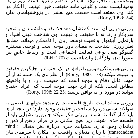
ویتگنشتاین متأخر، نیچه، هایدگر، گادامر و دریدا است. رورتی یک
نومینالیست است و کلیاتی مانند حقیقت، خیر، عینیت را انکار می­
کند. وی معتقد است حقیقت هیچ نقشی در پژوهش­هایمان ندارد
(Rorty, 1998: 2-4).
رورتی در پی آن است که نشان دهد فلاسفه و دانشمندان با توجیه
سروکار دارند نه با حقیقت و عینیت. وی شناخت عینی اشیاء و
بازنمایی آیینه­وار واقعیت توسط زبان را ناممکن می‏داند. مطابق
نظر رورتی شناخت به معنای باور موجه است و توجیه، مستلزم
گفت­وگو یعنی نوعی فعالیت اجتماعی است و ارتباط خاصِ بین
تصورات (یا واژگان) و اشیاء نیست (ibid: 170).
رورتی همبستگی قومی یا توافق در یک اجتماع را جایگزین حقیقت
و عینیت می­کند (Rorty, 1980: 178). از نظر وی یک جمله نه از آن
جهت قابل دفاع و موجه است که حقیقت دارد و با واقعیت‏ها
مطابق است، بلکه از این جهت موجه است که افراد اجتماع
بتوانند در مورد آن به توافق برسند (Rorty, 1996: 22,23).
رورتی معتقد است، تاریخ فلسفه نشان می­دهد جواب­های قطعی به
سؤالات سنتی دربارۀ شناخت و حقیقت وجود ندارد؛ در نتیجه آن‌ها
باید کنار گذاشته شوند. رورتی فکر می­کند چنین پرسش­هایی باید از
فلسفه حذف شوند، زیرا هیچ امکانی برای فراتر رفتن از ذهن و
زبانمان وجود ندارد. نمی­توانیم چیزی دربارۀ ذهن متعالی (mind-
transcendent) یا زبان متعالی، واقعیت بی مکان یا سرمدی بیان
کنیم. وی حقیقت را صرفاً بیانگر ویژگی قضایا می­داند (رورتی،