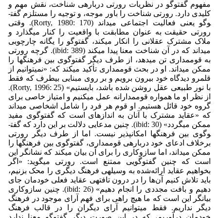
مفهوم گفت­وگو در نظریات رورتی درباره­ی شناخت، نقش مهم و
کلیدی دارد. رورتی شناخت را باور موجه، و توجیه را مستلزم گفت­
وگو یعنی فعالیت اجتماعی می­داند (Rorty, 1980: 170). وقتی
رورتی حقیقت به عنوان مطابقت با واقعیت را کنار می­گذارد و
ملاک مشترک عقلانی را انکار می­کند، گفت­وگو را یگانه چارچوبی
می­داند که در آن شناخت معنا پیدا می­کند (ibid: 389). گرچه رورتی
به قوم­مداری تن می­دهد، از طرف دیگر گفت­وگوی بین فرهنگ­ها را
ممکن می­داند. او در بحث قوم­مداری تأکید می­کند که: «نمی­توانیم از
قلمرو دیدگاه خود بیرون برویم و بر روی مبنایی بی­طرف که فقط
با نور طبیعی عقل روشن شده باشد، بایستیم» (Rorty, 1996: 25).
از نظر او ما همواره قوم­مدارانه عمل می­کنیم و امتیاز خاصی برای
گروه خود قائل هستیم. او قوم هر فرد را شامل اشخاصی می­داند
که «عقاید مشترک با آنان به اندازه­ای است که گفت­وگوی مفید
ممکن می­گردد» (ibid: 30). چنین مدعایی دلالت بر این دارد که گفت­
وگوی بین فرهنگ­ها امکان­پذیر نیست. اما از طرف دیگر رورتی
برخلاف ادعای خود درباره­ی قوم­مداری، گفت­وگوی بین فرهنگ­ها را
ممکن می­داند، اما سازوکاری را برای آن بیان می­کند که نشانگر این
است که چنین گفت­وگویی ممتنع است. رورتی می­گوید: «اگر
بخواهیم عقاید ارائه‌شده به وسیله­ی فرهنگ دیگری را محک بزنیم،
باید تلاش کنیم آن‌ها را در درون تافته­ی عقاید فعلی خودمان جای
دهیم و بافت مجددی را انجام دهیم» (ibid: 26). چنین سازوکاری
بیانگر این است که ما هیچ راهی برای فهم آرای موجود در فرهنگ
دیگر نداریم. فقط می­توانیم آرای دیگران را در قالب فرهنگ
خودمان درآوریم، که در این صورت دیگر گفت­وگو معنا ندارد