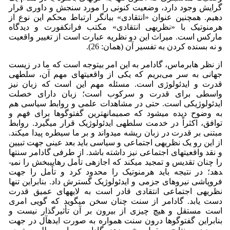
گرایش وجود دارد، وضعیت کنونی را مورد سنجش و داوری قرار
دهیم. همچنین عنوان «انتقادی» بیانگر ارتباط محکم این نوع از
هرمنوتیک با «نظریه­ی انتقادی» مکتب فرانکفورت و دیدگاه
مارکس است. میراث این دو نظریه عبارت است از تغییر واقعیت
و نه بسنده کردن به تفسیر آن (همان: 26).
از نظر هابرماس، گادامر به این امر بی­توجه است که ما در زیست
جهانی به سر می‌بریم که یکی از واقعیت­های مهم آن، سلطه­ی
قدرت و ایدئولوژی است. مسئله مهم این است که زبان نیز
واسطی برای قدرت و سرکوب است؛ زبان دارای خصلت
ایدئولوژیکی است. حتی در مشاهدات علمی و روابط سیاسی هم
به وضوح دیده می­شود که صمیمانه­ترین گفت­وگوها برای فهم و
توافق، اکثراً در خدمت سلطه­ی ایدئولوژیک قرار می­گیرد. روابط
مبتنی بر قدرت در زبان ریشه می­دواند و بر ما سیطره پیدا می­کند.
از این رو یک نظریه­ی اجتماعی و سیاسی باید بعد عینی جهت تبیین
و نقد واقعیت­های اجتماعی نیز داشته باشد. از طرفی گادامر سنت­ها
را چنان تقدیس و تمجید می­کند که اجازه­ی تأمل رهایی­بخش را نمی­
دهد؛ در نتیجه باید هرمنوتیک را محدود کرد و تأمل را جهت
فروپاشی نیروهای جزمی و ایدئولوژیک گسترش داد. بنابراین تنها
نظریه­ی اجتماعی انتقادی قادر است به لایه­های عمیق قدرت
دست یابد. گادامر از سنت چنان سخن می­گوید که گویی امری
است مستقل و هیچ چیزی از بیرون بر آن تأثیرگذار نیست و
بنابراین گفت­وگوها درون سنت همواره به صورت ایده­آل در جهت