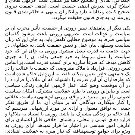
اجتماعی، نقادی و تصحیح خطا نیز منتفی است. لازمه­ی نقادی و
اصلاح گری، پذیرش­ ایده­ی حقیقت است. ایده­ی حقیقت نیروی
تصحیح کننده و نقادانه دارد و انکار آن منتهی به حاکم شدن قانون
زورمندان، به جای قانون حقیقت می­گردد.
یکی دیگر از پیامدهای تبیین رورتی از حقیقت، تأثیر مخرب آن بر
سیاست و عدالت است. نظریه­ی رورتی باعث می­شود گفتمان
سیاسی صرفاً به موضوع خطابی کاهش یابد. به جای این که زبان
سیاست وسیله­ی بیان عقل و تعیین حقیقت باشد، به خطابه­ای در
جهت خدمت به قدرت تبدیل می­شود. رورتی به جای این که خود
سیاست را عمل مربوط به خرد جمعی بداند، آن را به چیزی
کاهش می­دهد که صرفاً مبارزه برای کسب قدرت است. بر اساس
تبیین رورتی، قرارداد یا ملاک مفروضی که حقیقت یا عدالت را در
یک جامعه­ی خاص تعیین می­کند، فقط به این دلیل حاکم شده است
که طرفداران آن این قدرت را داشته­اند که آن ملاک یا قرارداد را
در آن موقعیت وضع کنند. عقل لازمه­ی اداره­ی زندگی سیاسی
است و بنابراین رورتی با طرد عقلانیت مشترک، امکان سیاست
اصولی را از بین می­برد. در واقع، رورتی اندیشه­ی سیاست عقلانی
را کنار می­گذارد، دیدگاهی که بر مبنای آن، ما از طریق تفکر
جمعی به توافق معقول و ارادی در مورد ارزش­هایی می­رسیم که
باید حاکم بر زندگی مشترک ما باشد. رورتی با استناد به ملاک­ها و
قراردادهای قومی و محلی، راهنمای اخلاقی قابل اعتمادی برای
اداره­ی امور سیاسی در اختیار ما قرار نمی­دهد. آرای رورتی به
ویژه برای جوامع توسعه­نیافته که نیاز مبرم به عقلانیت انتقادی،