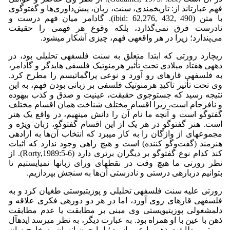
فهم عبارت­اند از: تاریخمندی، سنت، زبان، پیش‌داوری‌ها و گفت­و­گوی
با متن (ibid: 62,276, 432, 490). گادامر میان فهم درست و
نادرست فرق نمی‌گذارد، بلکه وقوع هر فهمی را حقیقت
می‌پندارد؛ زیرا در هر واقعه­ی فهم، چیزی آشکار می­شود.
ریچارد رورتی که ابتدا متعلق به سنت فلسفه­ی تحلیلی بود، در
دهه­ی هفتاد میلادی تحت تأثیر هرمنوتیک فلسفی هایدگر و گادامر،
به فلسفه­ی قاره­ای رو آورد و نوعی پراگماتیسم را مطرح کرد.
وی تحت تأثیر تاکیدِ هرمنوتیک فلسفی بر زبانی بودن فهم، به این
نتیجه رسید که جست­وجوی حقیقت، عینیت و صدق و کذب بیهوده
و نافرجام است، زیرا اقسام مختلف شناخت همان اقسام مختلف
گفت­وگو است و آنچه ما نام آن را دانش می­نهیم، در واقع یک هنر
است. هنر گفت­وگو در هر یک از این اقسام گفت­وگو، زبان ویژه و
مجموعه­ای از واژگان را به کار می­برد که انتخاب آن‌ها به اراده­ی
هنرمند (گفت‌وگو کننده) است و هیچ راهی وجود ندارد که اثبات
کند کدام نوع گفت­وگو بر دیگران برتری دارد (Rorty,1989:5-6). از
نظر رورتی ما هیچ وقت در نقطه­ای ورای زبان­ها نمی­ایستیم تا
بتوانیم درباره­ی درستی و نادرستی آن‌ها به سنجش بپردازیم.
رورتی علیه سنت فلسفه­ی تحلیلی و پوزیتیوستی طغیان کرد و به
فلسفه­ی قاره­ای روی آورد، اما در هر دو دوره­ی فکری علاقه و
دل­مشغولی پوزیتیویستی وی مبنی بر مطابقت یا عدم مطابقت
ذهن با عین با او همراه بود. به عبارت دیگر، به نظر می­رسد ایده­آل
رورتی مطابقت ذهن با عین است؛ اما چون انسان به خارج زبان