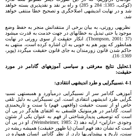
(کوکب، 1385: 284 و 285) و راه بر نقد و نقدپذیری بسته خواهد
شد و در نهایت اندیشه­ی اصلاح­گری و تصحیح خطا منتفی خواهد
شد.
نظریه­ی رورتی، به بیان برخی از منتقدانش منجر به حفظ وضع
موجود یا حتی تبدیل به خطابه­ای در جهت خدمت به قدرت می­شود
(Thompson, 2001: 37). انکار حقیقت از سوی رورتی در نهایت
همان­طور که پوپر هم به خوبی به آن اشاره کرده است، منتهی به
حاکم شدن قانون زورمندان به جای قانون حقیقت می­گردد (پوپر،
1369: 16).
1.تحلیل
نتایج معرفتی و سیاسی آموزه­های گادامر در مورد
حقیقت:
4-1 .نسبی­گرایی و طرد اندیشه­ی انتقادی:
آموزه­ی گادامر سر از نسبی­گرایی درمی­آورد و همبسته­ی نسبی­
گرایی طرد اندیشه­ی انتقادی است. این نسبی­گرایی به دلیل تلقی
خاص او از نسبت حقیقت (واقعه­ی فهم) با سنت و تاریخمندی
است. گادامر در هرمنوتیک فلسفی به اقتفای هایدگر در پی آن
است که توصیفی پدیدارشناختی از فهم به عنوان یکی از شئون
وجودی «دازاین» ارایه دهد (Weinsheimer, 1985: 2). او در پی آن
است که نشان دهد فهم انسان (یا ظهور حقیقت) همیشه ریشه در
سنت، تاریخ و پیش­داوری­­ها دارد. از نظر گادامر انسان همواره در