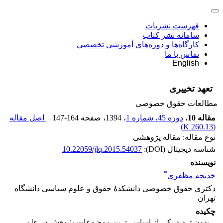
فهرست نشریات
سامانه نشر کتاب
کارگاه‌ها و دوره‌های آموزشی تخصصی
تماس با ما
English
تعهد تخییری
مطالعات حقوق خصوصی
مقاله 10
،
دوره 45، شماره 1
، 1394
، صفحه
147-164
اصل مقاله
)
260.13 K
(
نوع مقاله: مقاله پژوهشی
شناسه دیجیتال (DOI):
10.22059/jlq.2015.54037
نویسنده
*
خدیجه مظفری
دکتری حقوق خصوصی دانشکدۀ حقوق و علوم سیاسی دانشگاه
تهران
چکیده
بدون تردید یکی از اساسی‌ترین موضوعات پژوهش در علم