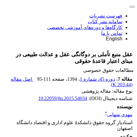
فهرست نشریات
سامانه نشر کتاب
کارگاه‌ها و دوره‌های آموزشی تخصصی
تماس با ما
English
عقل منبع تأملی بر دوگانگی عقل و عدالت طبیعی در
مبنای اعتبار قاعدۀ حقوقی
مطالعات حقوق خصوصی
مقاله 7
،
دوره 45، شماره 1
، 1394
، صفحه
95-111
اصل مقاله
)
203.44 K
(
نوع مقاله: مقاله پژوهشی
شناسه دیجیتال (DOI):
10.22059/jlq.2015.54034
نویسنده
*
مهدی شهابی
استادیار گروه حقوق دانشکدۀ علوم اداری و اقتصاد دانشگاه
اصفهان
چکیده