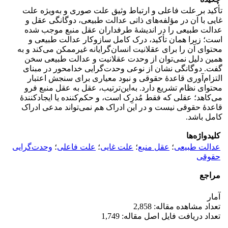
تأکید بر علت فاعلی و ارتباط وثیق علت صوری و به‌ویژه علت
غایی با آن در مؤلفه‌های ذاتی عدالت طبیعی، دوگانگی عقل و
عدالت طبیعی را در اندیشۀ طرفداران عقل منبع موجب شده
است؛ زیرا همان تأکید، درک کامل ساز‌و‌کار عدالت طبیعی و
محتوای آن را برای عقلانیت انسان‌گرایانه غیرممکن می‌کند و به
همین دلیل نمی‌توان از وحدت عقلانیت و عدالت طبیعی سخن
گفت. دوگانگی نشان از نوعی وحدت‌گرایی خدامحور در مبنای
التزام‌آوری قاعدۀ حقوقی و نبود معیاری برای سنجش اعتبار
محتوای نظام تشریع دارد. به‌این‌ترتیب، عقل به عقل منبع فرو
می‌کاهد؛ عقلی که فقط مُدرِک است، و حکم‌کننده یا ایجاد‌کنندۀ
قاعدۀ حقوقی نیست و در این ادراک هم نمی‌تواند مدعی ادراک
کامل باشد.
کلیدواژه‌ها
عدالت طبیعی
؛
عقل منبع
؛
علت غایی
؛
علت فاعلی
؛
وحدت‌گرایی
حقوقی
مراجع
آمار
تعداد مشاهده مقاله: 2,858
تعداد دریافت فایل اصل مقاله: 1,749