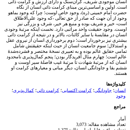
انسان موجودی شریف، گران‌سنگ و دارای ارزش و کرامت ذاتی
است. اولین و اساسی‌ترین مبنای کرامت ذاتی انسان از نگاه
حضرت امام خمینی (ره)، وجود خاص اوست؛ چرا که وجود بماهو
وجود از آن جهت که صادر از حق تعالی -که وجود علی‌الاطلاق
است- خیر و شریف بوده و منبع هر خیر، شرف و بزرگی نیز
اوست. وجود حقیقت واحد مراتبی دارد. نخست اینکه مرتبۀ وجودی
انسان در مقایسۀ با سایر کائنات، بالاتر و در نتیجه از کرامت ذاتی
بیشتری نیز برخوردار است؛ دوم برخورداری انسان از نیروی عقل
و استدلال؛ سوم جامعیت انسان از حیث اینکه حقیقتش شامل
تمامی حقایق عالم بوده و به تعبیری نسخۀ مختصر و فشرده‌شدۀ
عالم است؛ چهارم مثال آفریدگار بودن؛ پنجم کمال‌پذیری نامحدود
انسان که از مرتبۀ شهادت تا مرتبۀ غیب فاصلۀ سیر اوست و
ششم بقا و جاودانگی انسان، دیگر مبانی و معیارهای کرامت او
هستند.
کلیدواژه‌ها
انسان
؛
جاودانگی
؛
کرامت اکتسابی
؛
کرامت ذاتی
؛
کمال‌پذیری
؛
وجود
مراجع
آمار
تعداد مشاهده مقاله: 3,073
تعداد دریافت فایل اصل مقاله: 1,375