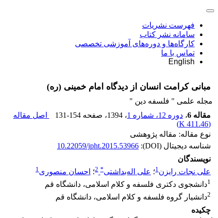
فهرست نشریات
سامانه نشر کتاب
کارگاه‌ها و دوره‌های آموزشی تخصصی
تماس با ما
English
مبانی کرامت انسان از دیدگاه امام خمینی (ره)
مجله علمی " فلسفه دین "
مقاله 6
،
دوره 12، شماره 1
، 1394
، صفحه
131-154
اصل مقاله
)
411.46 K
(
نوع مقاله: مقاله پژوهشی
شناسه دیجیتال (DOI):
10.22059/jpht.2015.53966
نویسندگان
1
2
*
1
علی نجات رایزن
؛
علی اله‌بداشتی
؛
احسان منصوری
1
دانشجوی دکتری فلسفه و کلام اسلامی، دانشگاه قم
2
دانشیار گروه فلسفه و کلام اسلامی، دانشگاه قم
چکیده