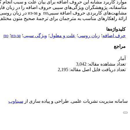
موارد کاربرد مشابه این حروف اضافه برای بیان علت و سبب انجام ک
متأسفانه، پژوهشگران ویژگی‌های سببی حروف اضافه را در زبان فارسی 
مشابهت‌های کاربردی
ارائة راهکارهای مناسب به مترجمان برای ترجمۀ صحیح متون مختلف 
کلیدواژه‌ها
حرف اضافه
؛
زبان روسی
؛
علت و معلول
؛
ویژگی سببی
؛
из-за
؛
по
مراجع
آمار
تعداد مشاهده مقاله: 3,042
تعداد دریافت فایل اصل مقاله: 2,195
سامانه مدیریت نشریات علمی.
طراحی و پیاده سازی از
سیناوب