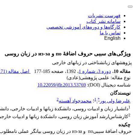
فهرست نشریات
سامانه نشر کتاب
کارگاه‌ها و دوره‌های آموزشی تخصصی
تماس با ما
English
ویژگی‌های سببی حروف اضافۀ по و из-за در زبان روسی
پژوهشهای زبانشناختی در زبانهای خارجی
مقاله 10
،
دوره 3، شماره 1
، 1392
، صفحه
177-185
اصل مقاله (
71 K
نوع مقاله: علمی پژوهشی(عادی)
شناسه دیجیتال (DOI):
10.22059/jflr.2013.53769
نویسندگان
2
1
*
علیرضا ولی پور
؛
محمدجواد آهسته
1
دانشیار زبان و ادبیات روسی، دانشکدة زبان‏ها و ادبیات خارجی، دانشگ
2
کارشناس‌ارشد آموزش زبان روسی، دانشکدة زبان‏ها و ادبیات خارجی،
چکیده
حروف اضافۀ سببیпо و из-за در زبان روسی ب