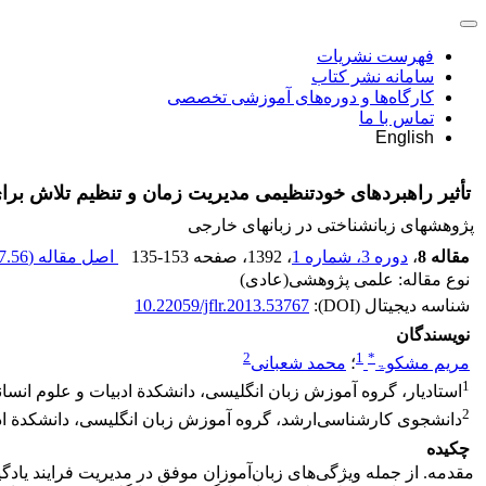
فهرست نشریات
سامانه نشر کتاب
کارگاه‌ها و دوره‌های آموزشی تخصصی
تماس با ما
English
تأثیر راهبردهای خودتنظیمی مدیریت زمان و تنظیم تلاش برای
پژوهشهای زبانشناختی در زبانهای خارجی
مقاله 8
،
دوره 3، شماره 1
، 1392
، صفحه
135-153
اصل مقاله (
.56 K
نوع مقاله: علمی پژوهشی(عادی)
شناسه دیجیتال (DOI):
10.22059/jflr.2013.53767
نویسندگان
2
1
*
مریم مشکوۃ
؛
محمد شعبانی
1
استادیار، گروه آموزش زبان انگلیسی، دانشکدة ادبیات و علوم انسان
2
دانشجوی کارشناسی‌ارشد، گروه آموزش زبان انگلیسی، دانشکدة ادبی
چکیده
مقدمه. از جمله ویژگی‌های زبان‌آموزان موفق در مدیریت فرایند یادگ