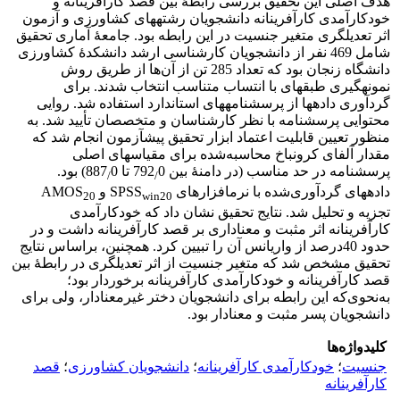
هدف اصلی این تحقیق بررسی رابطۀ بین قصد کارآفرینانه و
خودکارآمدی کارآفرینانه دانشجویان رشته‏های کشاورزی و آزمون
اثر تعدیلگری متغیر جنسیت در این رابطه بود. جامعۀ آماری تحقیق
شامل 469 نفر از دانشجویان کارشناسی ارشد دانشکدۀ کشاورزی
دانشگاه زنجان بود که تعداد 285 تن از آن‌ها از طریق روش
نمونه‏گیری طبقه‏ای با انتساب متناسب انتخاب شدند. برای
گردآوری داده‏ها از پرسشنامه‏های استاندارد استفاده شد. روایی
محتوایی پرسشنامه با نظر کارشناسان و متخصصان تأیید شد. به
منظور تعیین قابلیت اعتماد ابزار تحقیق پیش‏آزمون انجام شد که
مقدار آلفای کرونباخ محاسبه‌شده برای مقیاس‏های اصلی
پرسشنامه در حد مناسب (در دامنۀ بین 792
0 تا 887
0) بود.
/
/
داده‏های گردآوری‌شده با نرم‏افزارهای SPSS
و AMOS
20
win20
تجزیه و تحلیل شد. نتایج تحقیق نشان داد که خودکارآمدی
کارآفرینانه اثر مثبت و معناداری بر قصد کارآفرینانه داشت و در
حدود 40‌درصد از واریانس آن را تبیین کرد. همچنین، بر‌اساس نتایج
تحقیق مشخص شد که متغیر جنسیت از اثر تعدیلگری در رابطۀ بین
قصد کارآفرینانه و خودکارآمدی کارآفرینانه برخوردار بود؛
به‌نحوی‌که این رابطه برای دانشجویان دختر غیرمعنادار، ولی برای
دانشجویان پسر مثبت و معنادار بود.
کلیدواژه‌ها
جنسیت
؛
خودکارآمدی کارآفرینانه
؛
دانشجویان کشاورزی
؛
قصد
کارآفرینانه