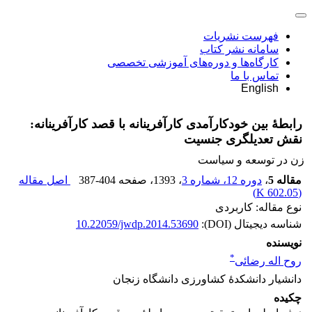
فهرست نشریات
سامانه نشر کتاب
کارگاه‌ها و دوره‌های آموزشی تخصصی
تماس با ما
English
رابطۀ بین خودکارآمدی کارآفرینانه با قصد کارآفرینانه:
نقش تعدیلگری جنسیت
زن در توسعه و سیاست
مقاله 5
،
دوره 12، شماره 3
، 1393
، صفحه
387-404
اصل مقاله
)
602.05 K
(
نوع مقاله: کاربردی
شناسه دیجیتال (DOI):
10.22059/jwdp.2014.53690
نویسنده
*
روح اله رضائی
دانشیار دانشکدۀ کشاورزی دانشگاه زنجان
چکیده