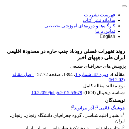
فهرست نشریات
سامانه نشر کتاب
کارگاه‌ها و دوره‌های آموزشی تخصصی
تماس با ما
English
روند تغییرات فصلی رودباد جنب حاره در محدودة اقلیمی
ایران طی دهه‎های اخیر
پژوهش های جغرافیای طبیعی
مقاله 4
،
دوره 47، شماره 1
، 1394
، صفحه
57-72
اصل مقاله
)
2.02 M
(
نوع مقاله: مقاله کامل
شناسه دیجیتال (DOI):
10.22059/jphgr.2015.53678
نویسندگان
3
2
هوشنگ قائمی
؛
آذر بیرانوند
؛
1
دانشیار اقلیم‌شناسی، گروه جغرافیای دانشگاه زنجان، زنجان،
ایران
2
استاد هواشناسی، پژوهشکدة هواشناسی، تهران، ایران