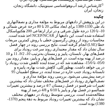
3
کارشناس ‌ارشد آب‌و‌هواشناسی سینوپتیک، دانشگاه زنجان،
زنجان، ایران
چکیده
در این پژوهش از داده‎های مربوط به مؤلفة مداری و نصف‎النهاری
باد طی 1330-1389 برای ابعاد مکانی 20 تا 80 درجة عرض شمالی و
10- تا 120 درجة طول شرقی و در تراز ارتفاعی 200 هکتوپاسکال
استفاده شده است. این داده‎ها از NCEP/NCAR اخذ شده است.
محاسبات روند از روش رگرسیون خطی با روش کمترین مربعات
خطا (LSE) انجام گرفته است. نتایج بررسی روند در چهار فصل
سال نشان داد که مقدار معنی‎داری روند سرعت رودباد برای
فصل‌های بهار، تابستان، پاییز و زمستان به‌ترتیب 10، 9/2، 11 و 10
درصد از پهنه بوده است. در فصل‌های بهار و پاییز، مقدار روند بین
05/0- تا 15/0- مشاهده شد که در سدة آینده کاهش شدت رودباد را
در پی خواهد داشت. به‎طورکلی، کاهش شدت بهاره، پاییزه و
تابستانة رودباد جنب‎ حاره در سدة آینده، در سطح اطمینان 95
درصد پیش‌بینی می‌شود. بررسی روند مؤلفة مداری و
نصف‌النهاری رودباد در فصل‌های مختلف نشان داد که بیشترین
تغییرات شرق‎سو در فصل زمستان 4/7 درصد و بیشترین تغییرات
شمال‎سو در فصل بهار و پاییز با 6/10 و 4/8 درصد از پهنة
مطالعه‌شده است. بررسی متوسط رودباد در دهه‎های مختلف
نشان داد که بیشترین تغییرات رودباد مربوط به دهة پنجم (1370-
1380) بوده است.