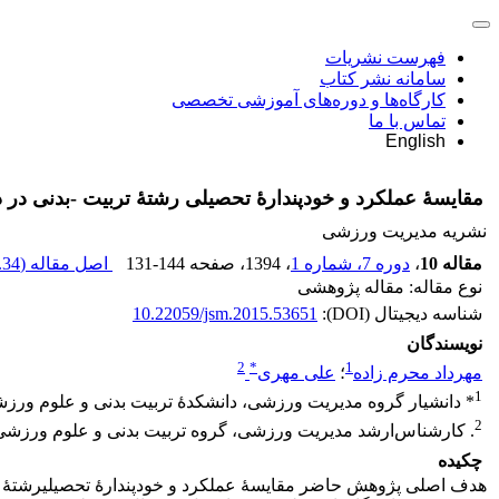
فهرست نشریات
سامانه نشر کتاب
کارگاه‌ها و دوره‌های آموزشی تخصصی
تماس با ما
English
مقایسۀ عملکرد و خود‌پندارۀ تحصیلی رشتۀ تربیت -بدنی در
نشریه مدیریت ورزشی
مقاله 10
،
دوره 7، شماره 1
، 1394
، صفحه
131-144
اصل مقاله (
34 K
نوع مقاله: مقاله پژوهشی
شناسه دیجیتال (DOI):
10.22059/jsm.2015.53651
نویسندگان
2
*
1
مهرداد محرم زاده
؛
علی مهری
1
* دانشیار گروه مدیریت ورزشی، دانشکدۀ تربیت ‌بدنی و علوم ورزشی
2
. کارشناس‌ارشد مدیریت ورزشی، گروه تربیت ‌بدنی و علوم ورزشی، 
چکیده
هدف اصلی پژوهش حاضر مقایسۀ عملکرد و خودپندارۀ تحصیلیرشتۀ ت