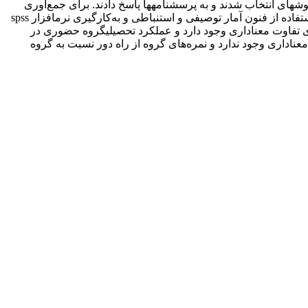
9-91 به تعداد 234 نفر بود. از میان افراد مذکور، 100 نفر به روش نمونه­گیری خوشه­ای انتخاب شدند و به پرسشنامه­ها پاسخ دادند. برای جمع‌آوری
اطلاعات، از پرسشنامۀ خودپندارۀ تحصیلی و چهار پرسشنامۀ محقق‌ساخته برای عملکرد تحصیلی استفاده شد. پاسخ­ها پس از جمع‌آوری با استفاده از فنون آمار توصیفی و استنباطی و به‌کارگیری نرم­افزار spss
 تفاوت معنا­داری وجود دارد و عملکرد تحصیلیگروه حضوری در
اداری وجود ندارد و نمره‌های گروه از راه دور نسبت به گروه