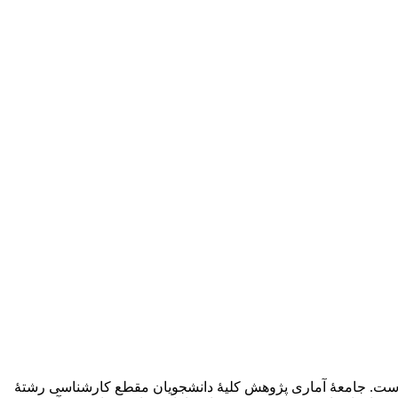
 است. جامعۀ آماری پژوهش کلیۀ دانشجویان مقطع کارشناسی رشتۀ